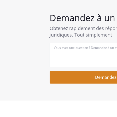
Demandez à un 
Obtenez rapidement des répon
juridiques. Tout simplement
Entrez
votre
question
succincte
ici