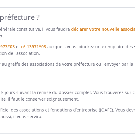
 préfecture ?
générale constitutive, il vous faudra
déclarer votre nouvelle associa
er.
3973*03
et
n° 13971*03
auxquels vous joindrez un exemplaire des st
on de l’association.
r au greffe des associations de votre préfecture ou l’envoyer par l
s 5 jours suivant la remise du dossier complet. Vous trouverez su
te, il faut le conserver soigneusement.
officiel des associations et fondations d’entreprise (JOAFE). Vous d
ussi, il vous servira.