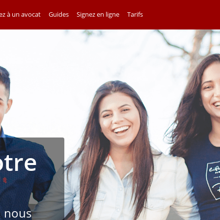
z à un avocat
Guides
Signez en ligne
Tarifs
otre
, nous