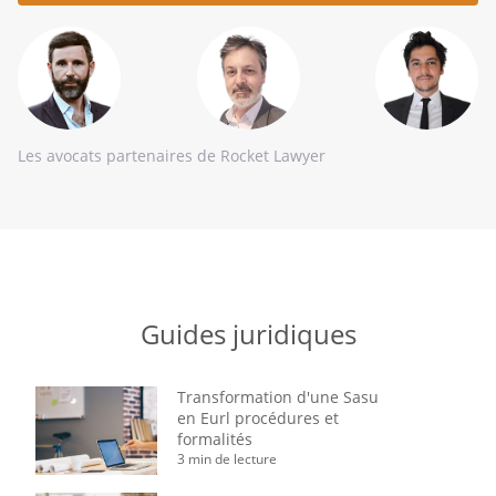
ici
Les avocats partenaires de Rocket Lawyer
Guides juridiques
Transformation d'une Sasu
en Eurl procédures et
formalités
3 min de lecture