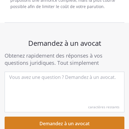
proposons une annonce complète, mais la plus courte
possible afin de limiter le coût de votre parution.
Demandez à un avocat
Obtenez rapidement des réponses à vos
questions juridiques. Tout simplement
Entrez
caractères restants
votre
question
succincte