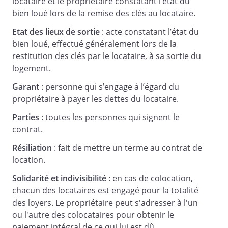
locataire et le propriétaire constatant l’état du
- Travaux effectués avant la location :
bien loué lors de la remise des clés au locataire.
Etat des lieux de sortie
: acte constatant l’état du
bien loué, effectué généralement lors de la
restitution des clés par le locataire, à sa sortie du
- Travaux futurs :
logement.
Le propriétaire devra informer le
Garant
: personne qui s’engage à l’égard du
locataire des travaux qu'il souhaite
propriétaire à payer les dettes du locataire.
entreprendre, par une notification, en
Parties
: toutes les personnes qui signent le
recommandé avec avis de réception ou
contrat.
remise en main propre. Cette notification
devra informer le locataire sur la nature
Résiliation
: fait de mettre un terme au contrat de
des travaux et leurs modalités
location.
d'exécution.
Solidarité et indivisibilité
: en cas de colocation,
Le locataire devra permettre l'accès aux
chacun des locataires est engagé pour la totalité
lieux loués pour l'exécution de ces
des loyers. Le propriétaire peut s'adresser à l'un
travaux.
ou l'autre des colocataires pour obtenir le
paiement intégral de ce qui lui est dû.