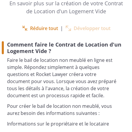
En savoir plus sur la création de votre Contrat
de Location d'un Logement Vide
Réduire tout
|
Développer tout
ci-après le locataire,
d'autre part,
Comment faire le Contrat de Location d'un
Logement Vide ?
Faire le bail de location non meublé en ligne est
Il a été convenu et arrêté ce qui suit :
simple. Répondez simplement à quelques
questions et Rocket Lawyer créera votre
document pour vous. Lorsque vous avez préparé
Le propriétaire loue au locataire, qui
tous les détails à l'avance, la création de votre
accepte, pour la durée et selon les
document est un processus rapide et facile.
conditions et clauses indiquées ci-
dessous, un logement vide à usage de
Pour créer le bail de location non meublé, vous
résidence principale.
aurez besoin des informations suivantes :
Informations sur le propriétaire et le locataire