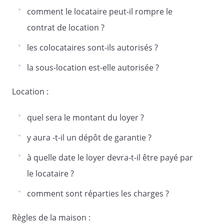
pendant le cours de l'occupation, dès
comment le locataire peut-il rompre le
qu'ils seront nécessaires, l'entretien
contrat de location ?
courant des lieux loués et des
équipements, les menues réparations
les colocataires sont-ils autorisés ?
et l'ensemble des réparations locatives
la sous-location est-elle autorisée ?
sauf si celles-ci sont occasionnées par
vétusté, malfaçon, vice de
Location :
construction, cas fortuit ou force
majeure, maintenir les lieux loués
quel sera le montant du loyer ?
pendant toute son occupation en bon
état de réparations locatives et
y aura -t-il un dépôt de garantie ?
d'entretien courant.
à quelle date le loyer devra-t-il être payé par
le locataire ?
Article 14 - Dossier de Diagnostic
Technique
comment sont réparties les charges ?
Un dossier de Diagnostic technique est
Règles de la maison :
annexé au présent contrat de location. Ce