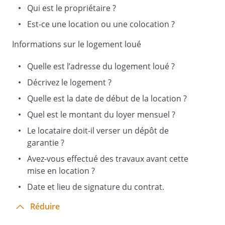
Article 2 - Objet du contrat
Qui est le propriétaire ?
Le présent contrat a pour objet la
Est-ce une location ou une colocation ?
location d'un logement destiné
Informations sur le logement loué
exclusivement à la résidence principale
du locataire. Celui-ci ne pourra l'affecter à
Quelle est l’adresse du logement loué ?
un autre usage et il ne pourra donc,
notamment, y exercer une activité
Décrivez le logement ?
professionnelle, même libérale. Si le
Quelle est la date de début de la location ?
locataire veut exercer une activité
Quel est le montant du loyer mensuel ?
professionnelle, il doit préalablement
demander l'autorisation au
Le locataire doit-il verser un dépôt de
propriétaire et obtenir son accord écrit.
garantie ?
Avez-vous effectué des travaux avant cette
mise en location ?
Article 3 - Description du bien loué
Date et lieu de signature du contrat.
Description :
Réduire
- Adresse du logement :