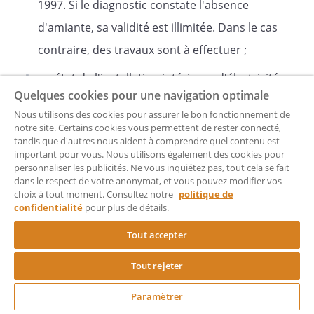
1997. Si le diagnostic constate l'absence
d'amiante, sa validité est illimitée. Dans le cas
contraire, des travaux sont à effectuer ;
un état de l'installation intérieure d'électricité
Quelques cookies pour une navigation optimale
et de gaz, dont l'objet est d'évaluer les
Nous utilisons des cookies pour assurer le bon fonctionnement de
risques pouvant porter atteinte aux
notre site. Certains cookies vous permettent de rester connecté,
tandis que d'autres nous aident à comprendre quel contenu est
personnes : lorsque ces installations ont plus
important pour vous. Nous utilisons également des cookies pour
de 15 ans. Cet état à une durée de validité de
personnaliser les publicités. Ne vous inquiétez pas, tout cela se fait
dans le respect de votre anonymat, et vous pouvez modifier vos
3 ans ;
choix à tout moment. Consultez notre
politique de
confidentialité
pour plus de détails.
le diagnostic de l'état des risques naturels,
Tout accepter
miniers et technologiques : ce diagnostic est
obligatoire pour certaines communes
Tout rejeter
déterminées, arrêtées par le préfet du
Paramètrer
département ;