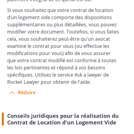
Si vous souhaitez que votre contrat de location
Article 7 –
d’un logement vide comporte des dispositions
supplémentaires ou plus détaillées, vous pouvez
Résiliation
modifier votre document. Toutefois, si vous faites
cela, vous souhaiterez peut-être qu'un avocat
A - Par le locataire
examine le contrat pour vous (ou effectue les
modifications pour vous) afin de vous assurer
Le locataire pourra donner congé à tout
que votre contrat modifié est conforme à toutes
moment en cours de bail. Ce congé devra
les lois pertinentes et répond à vos besoins
être délivré trois mois à l'avance par
spécifiques. Utilisez le service Ask a lawyer de
lettre recommandée avec demande
Rocket Lawyer pour obtenir de l'aide.
d'avis de réception ou par acte d'huissier
ou par lettre remise en main propre
Réduire
contre décharge. Il est rappelé que le
locataire est redevable du loyer et des
charges pendant tout le délai du préavis.
Conseils juridiques pour la réalisation du
Contrat de Location d'un Logement Vide
Le préavis pourra être réduit à un mois,
dans les cas prévus par la loi.