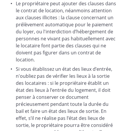
Le propriétaire peut ajouter des clauses dans
le contrat de location, néanmoins attention
B - Par le propriétaire
aux clauses illicites : la clause concernant un
prélèvement automatique pour le paiement
Le propriétaire pourra donner congé
du loyer, ou l'interdiction d’hébergement de
pour la date d'expiration du bail
personnes ne vivant pas habituellement avec
moyennant un délai de préavis de six
le locataire font partie des clauses qui ne
mois. Ce congé devra être délivré soit par
doivent pas figurer dans un contrat de
lettre recommandée avec demande
location.
d'avis de réception soit par acte
Si vous établissez un état des lieux d’entrée,
d'huissier
n'oubliez pas de vérifier les lieux à la sortie
et il comportera obligatoirement l’un des
des locataires : si le propriétaire établit un
motifs exigés par l’article 15 modifié de la
état des lieux à l’entrée du logement, il doit
loi du 6 juillet 1989.
penser à conserver ce document
précieusement pendant toute la durée du
bail et faire un état des lieux de sortie. En
Article 8 – Loyer
effet, s’il ne réalise pas l’état des lieux de
Les parties conviennent des conditions
sortie, le propriétaire pourra être considéré
financières suivantes :