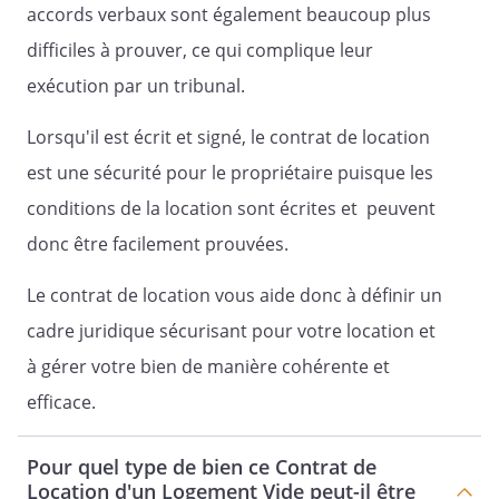
Article 12 – Dépôt de garantie
accords verbaux sont également beaucoup plus
difficiles à prouver, ce qui complique leur
exécution par un tribunal.
Article 13 – Obligations des parties -
Lorsqu'il est écrit et signé, le contrat de location
Conditions générales
est une sécurité pour le propriétaire puisque les
A – Obligations du
conditions de la location sont écrites et peuvent
propriétaire
donc être facilement prouvées.
Le propriétaire
s'engage à :
Le contrat de location vous aide donc à définir un
cadre juridique sécurisant pour votre location et
remettre au locataire un logement
décent au sens des articles 2, 3 et 4 du
à gérer votre bien de manière cohérente et
Décret précité n° 2002-120 du 30
efficace.
janvier 2002. Sur le fondement de
l'article 20-1 de la loi n°89-462 en date
Pour quel type de bien ce Contrat de
du 6 juillet 1989, le locataire pourra à
Location d'un Logement Vide peut-il être
tout moment demander au