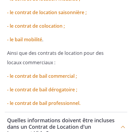
lieux et visés aux conditions
particulières ;
- le contrat de location saisonnière ;
entretenir les locaux en état de servir à
l'usage prévu par le présent contrat et
- le contrat de colocation ;
d'y faire toutes les réparations, autres
- le bail mobilité
.
que locatives, nécessaires au maintien
en l'état et à l'entretien normal des
Ainsi que des contrats de location pour des
locaux loués ;
locaux commerciaux :
ne pas s'opposer aux aménagements
réalisés par le locataire, dès lors que
- le contrat de bail commercial ;
ceux-ci ne constituent pas une
transformation de la chose louée ;
- le contrat de bail dérogatoire ;
en cas de mutation, transmettre au
- le contrat de bail professionnel.
locataire le nom et l'adresse du
nouveau propriétaire, ainsi que, le cas
échéant, ceux du mandataire.
Quelles informations doivent être incluses
dans un Contrat de Location d'un
B – Obligations du locataire