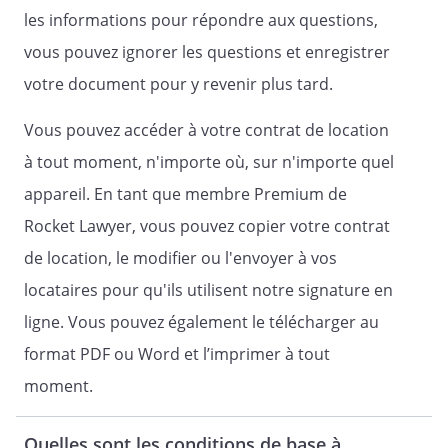
un Diagnostic amiante relatif à la
les informations pour répondre aux questions,
présence ou à l'absence de produits
vous pouvez ignorer les questions et enregistrer
ou matériaux de construction
votre document pour y revenir plus tard.
contenant de l'amiante dans le
logement et, s'il y en a, dans les parties
Vous pouvez accéder à votre contrat de location
communes, conformément aux
à tout moment, n'importe où, sur n'importe quel
dispositions des articles L. 1334-12-1 et
R. 1334-15 du Code de la santé
appareil. En tant que membre Premium de
publique ;
Rocket Lawyer, vous pouvez copier votre contrat
de location, le modifier ou l'envoyer à vos
un état de l'installation intérieure
d'électricité et de gaz relatif à
locataires pour qu'ils utilisent notre signature en
l'évaluation des risques pouvant
ligne. Vous pouvez également le télécharger au
porter atteinte à la sécurité des
format PDF ou Word et l’imprimer à tout
personnes, le cas échéant pour les
installations datant de plus de 15 ans.
moment.
Article 15 – Clause résolutoire – Clause
pénale
Quelles sont les conditions de base à