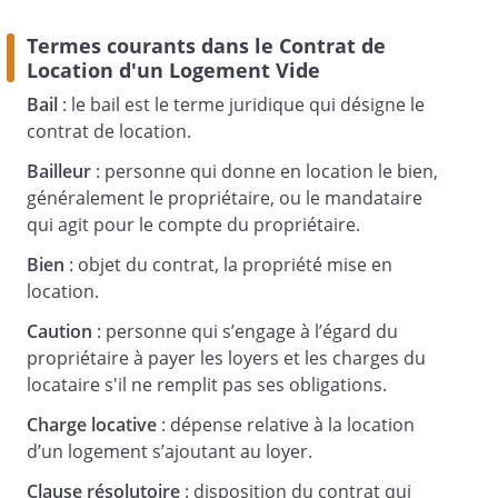
- Type d'habitat :
Termes courants dans le Contrat de
Location d'un Logement Vide
- Régime juridique :
Bail
: le bail est le terme juridique qui désigne le
- Surface habitable :
m
contrat de location.
2
Bailleur
: personne qui donne en location le bien,
- Nombre de pièces principales :
généralement le propriétaire, ou le mandataire
qui agit pour le compte du propriétaire.
Il est communiqué au locataire toutes les
Bien
: objet du contrat, la propriété mise en
informations nécessaires pour connaître
location.
les modalités de production du chauffage
Caution
: personne qui s’engage à l’égard du
et de l'eau chaude sanitaire.
propriétaire à payer les loyers et les charges du
locataire s'il ne remplit pas ses obligations.
Charge locative
: dépense relative à la location
d’un logement s’ajoutant au loyer.
Article 4 - Date de prise d'effet et durée
du contrat
Clause résolutoire
: disposition du contrat qui