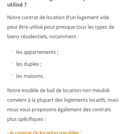
utilisé ?
propriétaire
la mise en conformité du logement qui
Notre contrat de location d'un logement vide
ne satisfait pas aux conditions de
peut être utilisé pour presque tous les types de
décence ;
biens résidentiels, notamment :
délivrer au locataire le logement en
bon état d'usage et de réparation ainsi
les appartements ;
que les équipements mentionnés ci-
dessus en bon état de
les duplex ;
fonctionnement, sous réserve des
conventions particulières prévues par
les maisons.
la loi ;
Notre modèle de bail de location non meublé
assurer au locataire la jouissance
paisible du logement et, sans préjudice
convient à la plupart des logements locatifs, mais
des dispositions de l'article 1721 du
nous vous proposons également des contrats
Code civil, le garantir des vices ou
plus spécifiques :
défauts de nature à y faire obstacle
hormis ceux consignés dans l'état des
- le contrat de location meublée ;