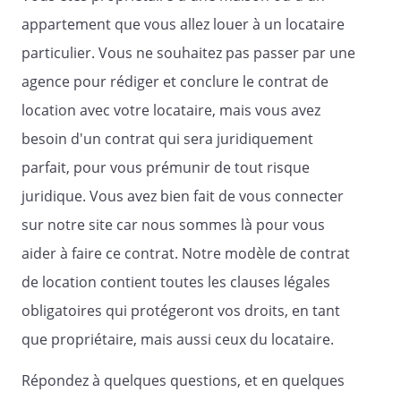
propriétaire
appartement que vous allez louer à un locataire
par le locataire au moment du
particulier. Vous ne souhaitez pas passer par une
versement du loyer et selon la même
périodicité.
agence pour rédiger et conclure le contrat de
location avec votre locataire, mais vous avez
besoin d'un contrat qui sera juridiquement
Les charges sont exigibles sur
présentation d'un justificatif en
parfait, pour vous prémunir de tout risque
contrepartie :
juridique. Vous avez bien fait de vous connecter
- des services rendus liés à l'usage des
sur notre site car nous sommes là pour vous
différents éléments de la chose louée ;
aider à faire ce contrat. Notre modèle de contrat
- des dépenses d'entretien courant et des
de location contient toutes les clauses légales
menues réparations sur les éléments
obligatoires qui protégeront vos droits, en tant
d'usage commun de la chose louée ;
que propriétaire, mais aussi ceux du locataire.
- des impositions qui correspondent à
des services dont le locataire profite
Répondez à quelques questions, et en quelques
directement.