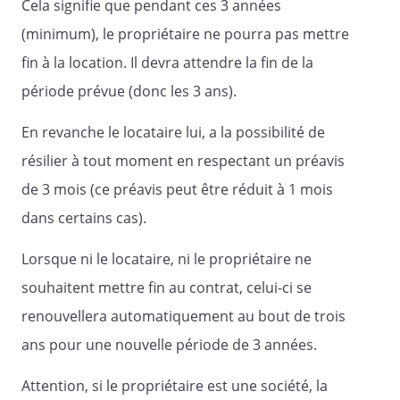
Cela signifie que pendant ces 3 années
(minimum), le propriétaire ne pourra pas mettre
ANNEXES
fin à la location. Il devra attendre la fin de la
période prévue (donc les 3 ans).
- Pièce d'identité
En revanche le locataire lui, a la possibilité de
- Etat des lieux d'entrée
résilier à tout moment en respectant un préavis
- Diagnostics obligatoires
de 3 mois (ce préavis peut être réduit à 1 mois
dans certains cas).
Lorsque ni le locataire, ni le propriétaire ne
Fait à
, le
. Un exemplaire est
souhaitent mettre fin au contrat, celui-ci se
remis à chacune des parties qui le
renouvellera automatiquement au bout de trois
reconnaît.
ans pour une nouvelle période de 3 années.
Attention, si le propriétaire est une société, la