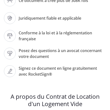
Ce document a créé plus de 308K fois
Article 1 – Désignation des parties
Juridiquement fiable et applicable
Entre les soussigné(e)s :
Conforme à la loi et à la réglementation
française
Posez des questions à un avocat concernant
votre document
ci-après dénommé(e) le propriétaire,
d'une part,
Signez ce document en ligne gratuitement
avec RocketSign®
Et
A propos du Contrat de Location
d'un Logement Vide