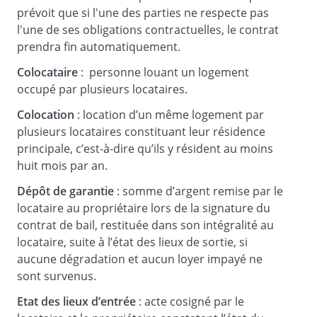
prévoit que si l'une des parties ne respecte pas
Le contrat prendra effet au
l'une de ses obligations contractuelles, le contrat
.
prendra fin automatiquement.
Le contrat sera ensuite renouvelé
Colocataire
: personne louant un logement
tacitement pour une durée identique.
occupé par plusieurs locataires.
Colocation
: location d’un même logement par
Article 5 - Etat des lieux
plusieurs locataires constituant leur résidence
principale, c’est-à-dire qu’ils y résident au moins
Un état des lieux contradictoire doit être
huit mois par an.
établi entre les parties avant l'entrée du
locataire dans le logement. Un
Dépôt de garantie
: somme d’argent remise par le
exemplaire de cet état des lieux est
locataire au propriétaire lors de la signature du
conservé par chacune des parties. Un
contrat de bail, restituée dans son intégralité au
état des lieux de sortie sera également
locataire, suite à l’état des lieux de sortie, si
établi lors du départ du locataire.
aucune dégradation et aucun loyer impayé ne
sont survenus.
Etat des lieux d’entrée
: acte cosigné par le
Article 6 – Travaux