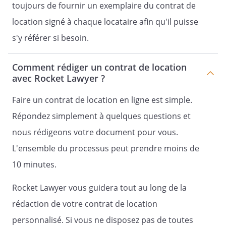
toujours de fournir un exemplaire du contrat de
précis du dommage et de ses causes ;
un Constat de risque d'exposition au
location signé à chaque locataire afin qu'il puisse
plomb (CREP), conformément aux
s'y référer si besoin.
dispositions de l'article L. 1334-7 du
Code de la santé publique. Ce
document prouve l'absence de
Comment rédiger un contrat de location
avec Rocket Lawyer ?
revêtements dégradés contenant du
plomb ou de l'existence de revêtement
Faire un contrat de location en ligne est simple.
contenant du plomb en quantité telle
qu'elle ne dépasse pas le plafond fixé
Répondez simplement à quelques questions et
par l'arrêté du 25 avril 2006 portant
nous rédigeons votre document pour vous.
sur le CREP, si le permis de construire
L'ensemble du processus peut prendre moins de
de l'immeuble date d'avant 1949 ;
un Diagnostic de performance
10 minutes.
énergétique effectué dans les 6 mois
qui précèdent la signature du présent
Rocket Lawyer vous guidera tout au long de la
bail. Il est ici rappelé que le diagnostic
rédaction de votre contrat de location
énergétique n’a qu’une valeur
personnalisé. Si vous ne disposez pas de toutes
informative ;