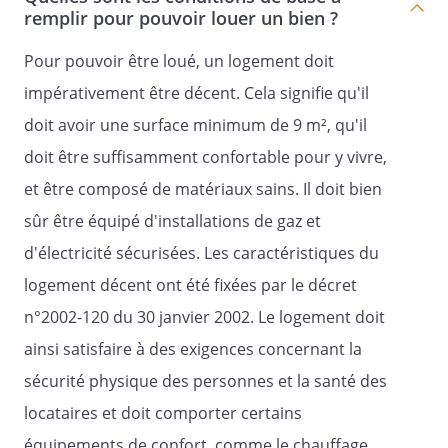
Le présent contrat sera résilié
remplir pour pouvoir louer un bien ?
immédiatement et de plein droit, deux (2)
Pour pouvoir être loué, un logement doit
mois après l'envoi d'un commandement
demeuré infructueux, sans qu'il soit
impérativement être décent. Cela signifie qu'il
besoin de faire ordonner cette résolution
doit avoir une surface minimum de 9 m², qu'il
en justice, dans les cas suivants :
doit être suffisamment confortable pour y vivre,
non versement du dépôt de garantie
et être composé de matériaux sains. Il doit bien
prévu au contrat ;
sûr être équipé d'installations de gaz et
défaut de paiement aux termes
d'électricité sécurisées. Les caractéristiques du
convenus de tout ou partie du loyer et
des charges ;
logement décent ont été fixées par le décret
violation de la destination des lieux
n°2002-120 du 30 janvier 2002. Le logement doit
loués ;
ainsi satisfaire à des exigences concernant la
non souscription d'une assurance
sécurité physique des personnes et la santé des
locative par le ou les locataires ;
locataires et doit comporter certains
trouble anormal du voisinage constaté
équipements de confort, comme le chauffage,