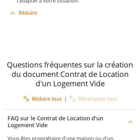
l’adapter à votre situation.
manifeste le souhait.
Réduire
Article 9 – Révision
Le loyer est révisable tous les ans à la
date anniversaire du contrat, selon la
variation
de l’indice de référence des loyers (IRL),
Questions fréquentes sur la création
indice publié par l'INSEE.
du document Contrat de Location
d'un Logement Vide
Article 10 – Charges
Outre le loyer principal, le
Réduire tout
|
Développer tout
locataire réglera au
propriétaire
FAQ sur le Contrat de Location d'un
une provision des charges récupérables
Logement Vide
conformément à la loi. Cette provision
pour charges sera versée au
Vous êtes propriétaire d'une maison ou d'un