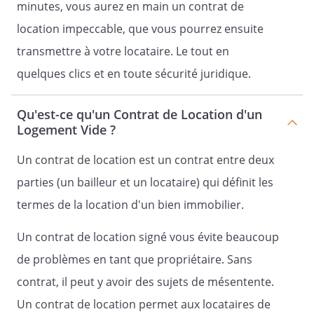
minutes, vous aurez en main un contrat de
location impeccable, que vous pourrez ensuite
Les provisions de charges feront l'objet
transmettre à votre locataire. Le tout en
d'une régularisation annuelle
matérialisée par la communication des
quelques clics et en toute sécurité juridique.
charges réelles engagées par le
propriétaire au titre de l’exercice
Qu'est-ce qu'un Contrat de Location d'un
précédent
Logement Vide ?
. Un mois avant la régularisation, le
propriétaire communiquera au
Un contrat de location est un contrat entre deux
locataire le décompte ainsi que le mode
parties (un bailleur et un locataire) qui définit les
de répartition des charges. Pendant un
termes de la location d'un bien immobilier.
mois à compter de l'envoi dudit
décompte, le locataire peut accéder aux
Un contrat de location signé vous évite beaucoup
pièces justificatives produites.
de problèmes en tant que propriétaire. Sans
contrat, il peut y avoir des sujets de mésentente.
Article 11 – Quittances et reçus
Un contrat de location permet aux locataires de