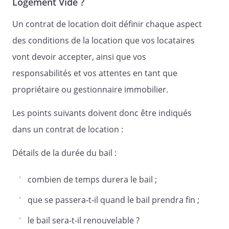
Logement Vide ?
Le locataire est tenu des clauses et
Un contrat de location doit définir chaque aspect
conditions suivantes, qu'il s'oblige à
exécuter et accomplir, indépendamment
des conditions de la location que vos locataires
de celles pouvant résulter de la loi ou de
vont devoir accepter, ainsi que vos
l'usage :
responsabilités et vos attentes en tant que
occuper les lieux loués et en user
propriétaire ou gestionnaire immobilier.
paisiblement tant par lui-même que
par ceux qui s'y trouvent avec lui ;
Les points suivants doivent donc être indiqués
ne pouvoir ni céder, en totalité ou en
dans un contrat de location :
partie, son droit à la présente location,
ni sous-louer les lieux loués; ne
Détails de la durée du bail :
pouvoir se substituer quelque
personne que ce soit, ni prêter les
combien de temps durera le bail ;
lieux loués, même temporairement, à
des tiers, sans l'autorisation du
que se passera-t-il quand le bail prendra fin ;
propriétaire ;
le bail sera-t-il renouvelable ?
prendre à sa charge et exécuter,