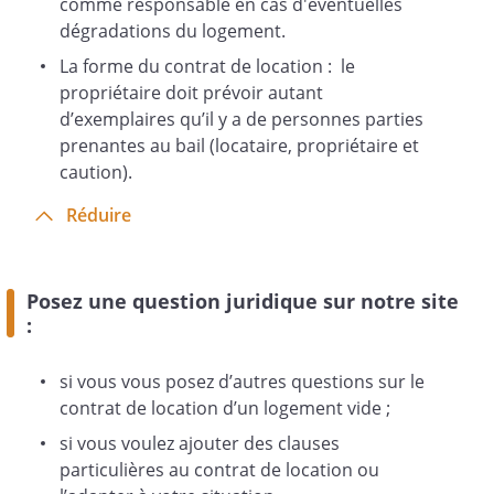
comme responsable en cas d'éventuelles
dégradations du logement.
Le loyer mensuel du logement est fixé à
La forme du contrat de location : le
€ hors charges.
propriétaire doit prévoir autant
d’exemplaires qu’il y a de personnes parties
La provision mensuelle au titre du
prenantes au bail (locataire, propriétaire et
remboursement des charges sera de
caution).
€.
Réduire
Le loyer charges comprises correspond
donc à la somme de
€.
Posez une question juridique sur notre site
Cette somme est payable d'avance le .
:
Ce loyer est payé chaque mois par
virement ou par chèque.
si vous vous posez d’autres questions sur le
contrat de location d’un logement vide ;
Le paiement sera constaté par une
si vous voulez ajouter des clauses
quittance envoyée gratuitement par le
particulières au contrat de location ou
propriétaire au locataire si ce dernier en