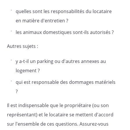
dossier comprend,
quelles sont les responsabilités du locataire
en fonction de la situation du bien,
en matière d'entretien ?
les éléments suivants :
les animaux domestiques sont-ils autorisés ?
un état des servitudes "risques" et
d'information sur les sols (ESRIS)
Autres sujets :
, si le logement se trouve dans une
zone couverte par un Plan de
y a-t-il un parking ou d'autres annexes au
prévention des risques technologiques
logement ?
ou par un Plan de prévention des
risques naturels prévisibles,
qui est responsable des dommages matériels
conformément aux dispositions de
?
l'article L. 125-5 du Code de
l'environnement ;
Il est indispensable que le propriétaire (ou son
si le bien immobilier a déjà fait l'objet
d'un sinistre ayant donné lieu à
représentant) et le locataire se mettent d'accord
indemnisation, le propriétaire
sur l'ensemble de ces questions. Assurez-vous
annexe aux présentes un descriptif