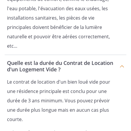
par voie judiciaire.
l'eau potable, l'évacuation des eaux usées, les
Le délai sera de un (1) mois en cas de
installations sanitaires, les pièces de vie
défaut d'assurance contre les risques
principales doivent bénéficier de la lumière
locatifs ou à défaut de justification au
propriétaire
naturelle et pouvoir être aérées correctement,
à chaque période convenue.
etc...
Quelle est la durée du Contrat de Location
Article 16 – Election de domicile
d'un Logement Vide ?
Pour l'exécution du présent acte et de
ses suites, les parties font élection de
Le contrat de location d'un bien loué vide pour
domicile :
une résidence principale est conclu pour une
le
durée de 3 ans minimum. Vous pouvez prévoir
propriétaire
une durée plus longue mais en aucun cas plus
, en son domicile sus-indiqué ;
courte.
le locataire, dans les lieux loués .