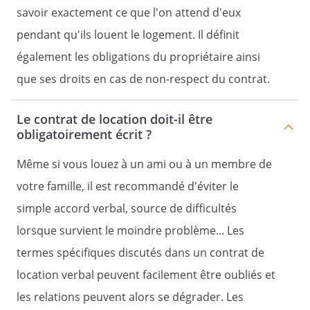
Lorsque le locataire en fera la demande,
savoir exactement ce que l'on attend d'eux
le
pendant qu'ils louent le logement. Il définit
propriétaire
lui transmettra une quittance, qui pourra
également les obligations du propriétaire ainsi
être dématérialisée, gratuitement. Dans
que ses droits en cas de non-respect du contrat.
tous les cas où le locataire effectuera un
paiement partiel, le
Le contrat de location doit-il être
propriétaire
obligatoirement écrit ?
lui délivrera un reçu.
La quittance portera le détail des
Même si vous louez à un ami ou à un membre de
sommes versées par le locataire en
votre famille, il est recommandé d'éviter le
distinguant le loyer et les charges.
simple accord verbal, source de difficultés
Le montant du loyer et des charges ne
lorsque survient le moindre problème... Les
sera considéré comme réglé qu’après
avoir été dûment encaissé, et ce en dépit
termes spécifiques discutés dans un contrat de
de la délivrance d’une quittance.
location verbal peuvent facilement être oubliés et
les relations peuvent alors se dégrader. Les