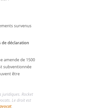
angements survenus
 de déclaration
 Une amende de 1500
est subventionnée
euvent être
s juridiques. Rocket
cats. Le droit est
avocat
.