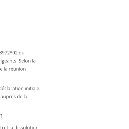
 13972*02 du
igeants. Selon la
e la réunion
claration initiale.
t auprès de la
 ?
l) et la dissolution