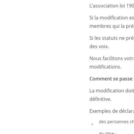
L’association loi 19
Si la modification e
membres qui la pré
Si les statuts ne pr
des voix.
Nous facilitons vo
modifications.
Comment se passe la
La modification doit
définitive.
Exemples de déclara
des personnes cha
du titre ;