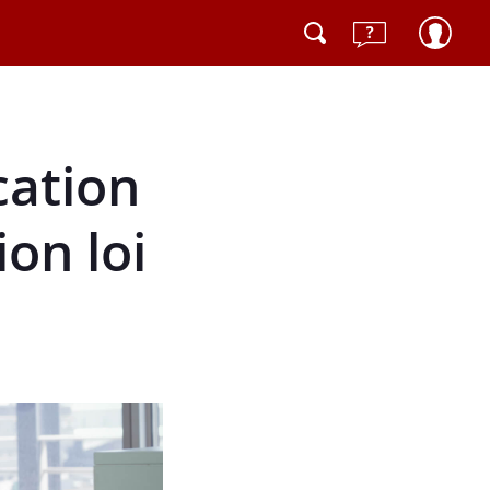
cation
ion loi