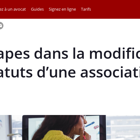
z à un avocat
Guides
Signez en ligne
Tarifs
apes dans la modifi
atuts d’une associat