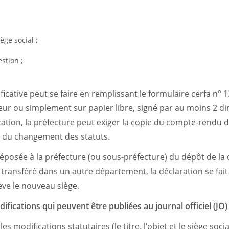
ège social ;
stion ;
ficative peut se faire en remplissant le formulaire cerfa n°
ieur ou simplement sur papier libre, signé par au moins 2 dir
cation, la préfecture peut exiger la copie du compte-rendu d
on du changement des statuts.
éposée à la préfecture (ou sous-préfecture) du dépôt de la dé
st transféré dans un autre département, la déclaration se fai
ève le nouveau siège.
ifications qui peuvent être publiées au journal officiel (JO)
les modifications statutaires (le titre, l’objet et le siège socia