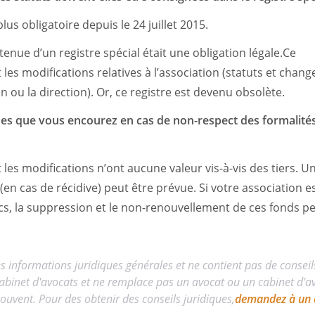
plus obligatoire depuis le 24 juillet 2015.
 tenue d’un registre spécial était une obligation légale.Ce
t les modifications relatives à l’association (statuts et ch
n ou la direction). Or, ce registre est devenu obsolète.
ues que vous encourez en cas de non-respect des formalités
les modifications n’ont aucune valeur vis-à-vis des tiers.
(en cas de récidive) peut être prévue. Si votre association 
cs, la suppression et le non-renouvellement de ces fonds p
es informations juridiques générales et ne contient pas de conseil
abinet d'avocats et ne remplace pas un avocat ou un cabinet d'avo
uvent. Pour des obtenir des conseils juridiques,
demandez à un 