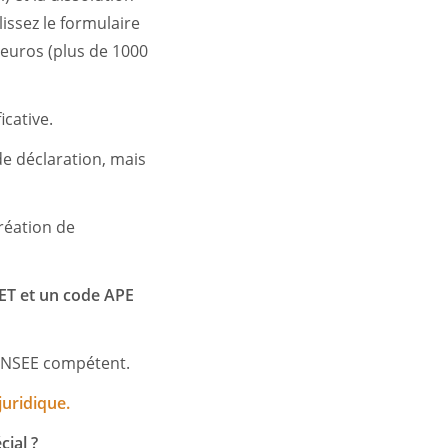
lissez le formulaire
0 euros (plus de 1000
icative.
de déclaration, mais
réation de
RET et un code APE
l’INSEE compétent.
juridique.
cial ?