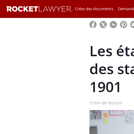
Créez des documents
Demande
Les ét
des st
1901
3
min de lecture