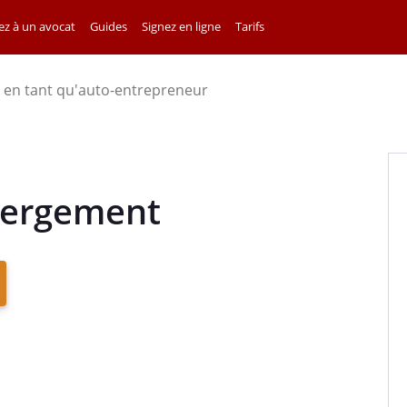
z à un avocat
Guides
Signez en ligne
Tarifs
 en tant qu'auto-entrepreneur
bergement