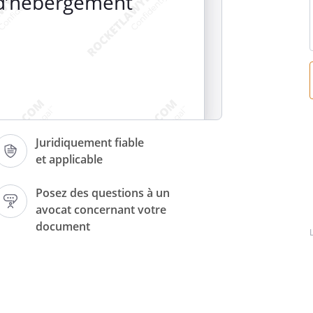
 d’hébergement
i
urant au 
Juridiquement fiable
e sur l'honneur héberger à mon 
et applicable
.
Posez des questions à un
avocat concernant votre
document
 
.