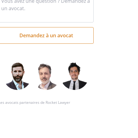
Entrez
votre
question
succincte
ci
Les avocats partenaires de Rocket Lawyer