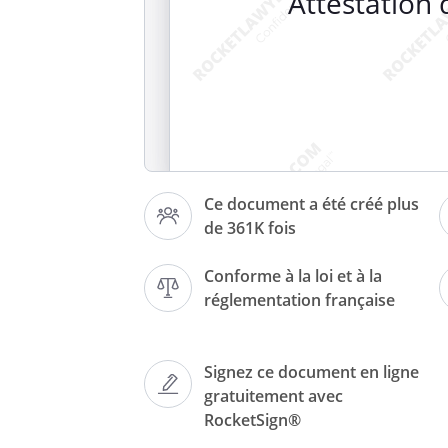
Attestation
Je 
, deme
Ce document a été créé plus
​, déclar
de 361K fois
domicile depuis le 
,  le 
 à 
Conforme à la loi et à la
réglementation française
Fait à 
 , le
Signez ce document en ligne
gratuitement avec
RocketSign®