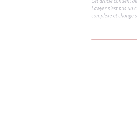
Cet article contient d
Lawyer n'est pas un c
complexe et change so