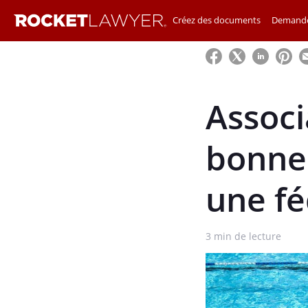
Créez des documents
Demande
Associ
bonnes
une fé
3
min de lecture