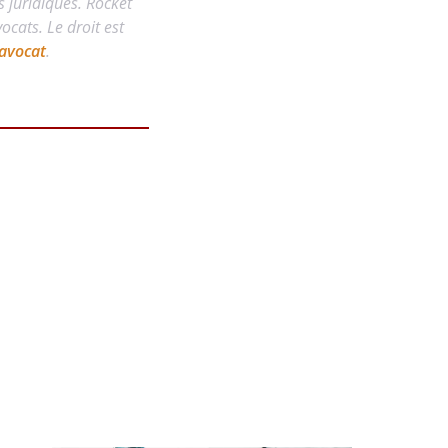
s juridiques. Rocket
cats. Le droit est
avocat
.