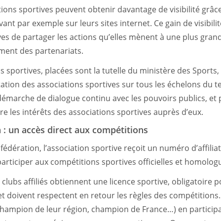
tions sportives peuvent obtenir davantage de visibilité grâc
ant par exemple sur leurs sites internet. Ce gain de visibil
ves de partager les actions qu’elles mènent à une plus grand
ement des partenariats.
ns sportives, placées sont la tutelle du ministère des Sports
tion des associations sportives sur tous les échelons du ter
démarche de dialogue continu avec les pouvoirs publics, et 
e les intérêts des associations sportives auprès d’eux.
 : un accès direct aux compétitions
la fédération, l’association sportive reçoit un numéro d’affili
rticiper aux compétitions sportives officielles et homolog
clubs affiliés obtiennent une licence sportive, obligatoire p
 et doivent respectent en retour les règles des compétitions
(champion de leur région, champion de France…) en particip