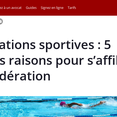
z à un avocat
Guides
Signez en ligne
Tarifs
ations sportives : 5
 raisons pour s’affil
dération