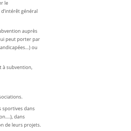
r le
 d’intérêt général
subvention auprès
qui peut porter par
 handicapées…) ou
it à subvention,
sociations.
s sportives dans
on….), dans
on de leurs projets.