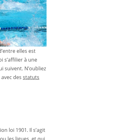
’entre elles est
 s’affilier à une
ui suivent. N’oubliez
, avec des
statuts
 loi 1901. Il s’agit
u les ligues, et qui