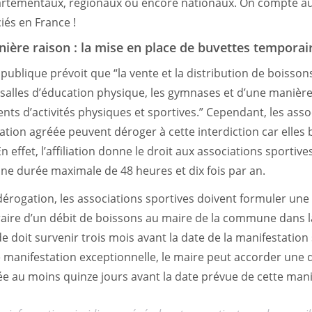
tementaux, régionaux ou encore nationaux. On compte auj
ciés en France !
ière raison : la mise en place de buvettes temporai
publique prévoit que “la vente et la distribution de boisson
s salles d’éducation physique, les gymnases et d’une manièr
nts d’activités physiques et sportives.” Cependant, les asso
ration agréée peuvent déroger à cette interdiction car elles 
n effet, l’affiliation donne le droit aux associations sportive
ne durée maximale de 48 heures et dix fois par an.
dérogation, les associations sportives doivent formuler u
ire d’un débit de boissons au maire de la commune dans la
e doit survenir trois mois avant la date de la manifestation
e manifestation exceptionnelle, le maire peut accorder une 
 au moins quinze jours avant la date prévue de cette mani