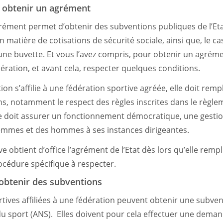
: obtenir un agrément
grément permet d’obtenir des subventions publiques de l’Etat
n matière de cotisations de sécurité sociale, ainsi que, le ca
 une buvette. Et vous l’avez compris, pour obtenir un agrémen
édération, et avant cela, respecter quelques conditions.
on s’affilie à une fédération sportive agréée, elle doit rempl
s, notamment le respect des règles inscrites dans le règlem
lle doit assurer un fonctionnement démocratique, une gesti
femmes et des hommes à ses instances dirigeantes.
e obtient d’office l’agrément de l’Etat dès lors qu’elle rempli
rocédure spécifique à respecter.
 obtenir des subventions
rtives affiliées à une fédération peuvent obtenir une subven
du sport (ANS). Elles doivent pour cela effectuer une demand