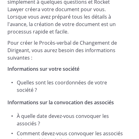
simplement à quelques questions et Rocket
Lawyer créera votre document pour vous.
Lorsque vous avez préparé tous les détails à
TROISIEME RESOLUTION : POUVOIR AU
l'avance, la création de votre document est un
PORTEUR
processus rapide et facile.
Pour créer le Procès-verbal de Changement de
donne tous pouvoirs au porteur de
Dirigeant, vous aurez besoin des informations
copies ou d'extraits du présent procès-
suivantes :
verbal pour effectuer toutes formalités
Informations sur votre société
de droit.
Quelles sont les coordonnées de votre
société ?
Cette résolution, mise aux voix, est
adoptée .
Informations sur la convocation des associés
À quelle date devez-vous convoquer les
associés ?
L'ordre du jour étant épuisé et personne
ne demandant plus la parole, le Président
Comment devez-vous convoquer les associés