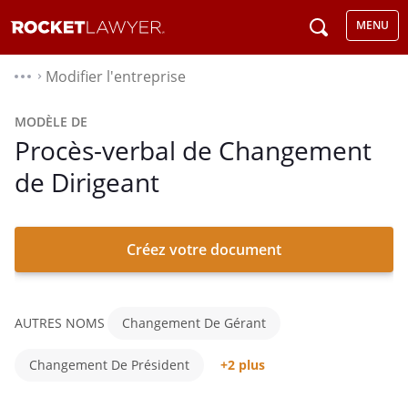
MENU
Modifier l'entreprise
⌃
MODÈLE DE
Procès-verbal de Changement
de Dirigeant
Créez votre document
AUTRES NOMS
Changement De Gérant
Changement De Président
+2 plus
Changement De Directeur Général