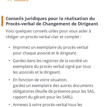
, à l'effet de délibérer sur l'ordre du jour
suivant :
Conseils juridiques pour la réalisation du
Procès-verbal de Changement de Dirigeant
- la constatation de fin de mandat et de
Voici quelques conseils utiles pour vous aider à
nomination de dirigeant(s) ;
rédiger un procès-verbal clair et complet :
- p
ouvoir pour les formalités
Imprimez un exemplaire du procès-verbal
.
pour chaque associé et le dirigeant.
Gardez dans les registres de la société un
exemplaire du procès verbal signé par tous
Vous trouverez ci-joint :
les associés et le dirigeant.
En fonction de votre situation,
gardez un exemplaire des autres documents
- le texte des résolutions proposées ;
obligatoires (feuille de présence pour les SAS,
- le projet de statuts modifiés.
rapport du gérant pour les SARL).
Annexez à votre procès-verbal tous les