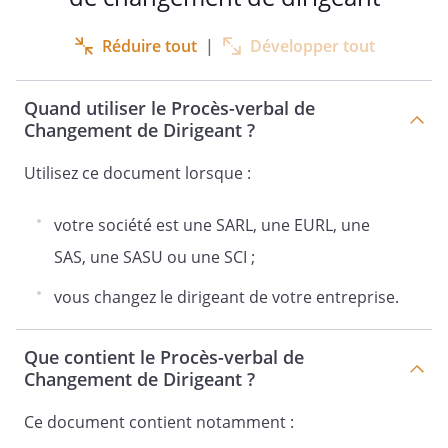
Réduire tout
|
Développer tout
au capital de
€
Quand utiliser le Procès-verbal de
Changement de Dirigeant ?
Siège social :
Utilisez ce document lorsque :
RCS
votre société est une SARL, une EURL, une
SAS, une SASU ou une SCI ;
vous changez le dirigeant de votre entreprise.
LETTRE DE CONVOCATION A
L'ASSEMBLEE
Que contient le Procès-verbal de
GENERALE EXTRAORDINAIRE
Changement de Dirigeant ?
Ce document contient notamment :