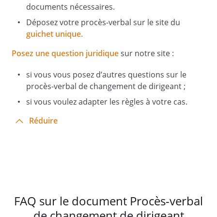
documents nécessaires.
Nous vous prions d'agréer l'expression
de nos sentiments distingués.
Déposez votre procès-verbal sur le site du
guichet unique.
Posez une question juridique
sur notre site :
si vous vous posez d’autres questions sur le
procès-verbal de changement de dirigeant ;
si vous voulez adapter les règles à votre cas.
Signature :
Réduire
FAQ sur le document Procès-verbal
de changement de dirigeant