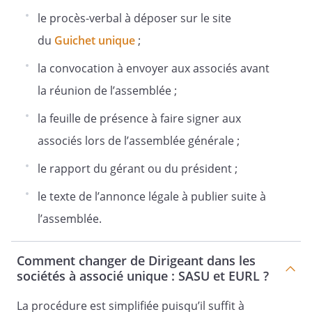
le procès-verbal à déposer sur le site
du
Guichet unique
;
la convocation à envoyer aux associés avant
Le
,
la réunion de l’assemblée ;
la feuille de présence à faire signer aux
A l'attention de :
associés lors de l’assemblée générale ;
le rapport du gérant ou du président ;
le texte de l’annonce légale à publier suite à
l’assemblée.
Nous avons l'honneur de vous convoquer
à l'Assemblée Générale Extraordinaire de
Comment changer de Dirigeant dans les
notre Société qui se tiendra le
sociétés à associé unique : SASU et EURL ?
, à
,
au
La procédure est simplifiée puisqu’il suffit à