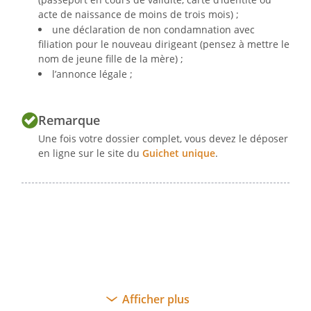
acte de naissance de moins de trois mois) ;
une déclaration de non condamnation avec
filiation pour le nouveau dirigeant (pensez à mettre le
nom de jeune fille de la mère) ;
RAPPORT
l’annonce légale ;
A L'ASSEMBLEE GENERALE
EXTRAORDINAIRE
Remarque
DU
Une fois votre dossier complet, vous devez le déposer
en ligne sur le site du
Guichet unique
.
Chers associés,
Nous vous avons réunis en Assemblée
Générale Extraordinaire à l'effet de
délibérer sur les points suivants inscrits à
l'ordre du jour :
Afficher plus