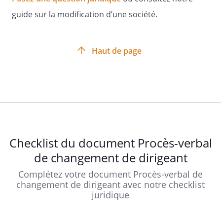
- pouvoir pour les formalités.
guide sur la modification d’une société.
Vous trouverez ci-joint :
Haut de page
- le texte des résolutions proposées ;
- le projet de statuts modifiés.
Nous vous prions d'agréer l'expression
Checklist du document Procès-verbal
de nos sentiments distingués.
de changement de dirigeant
Complétez votre document Procès-verbal de
changement de dirigeant avec notre checklist
juridique
Signature :