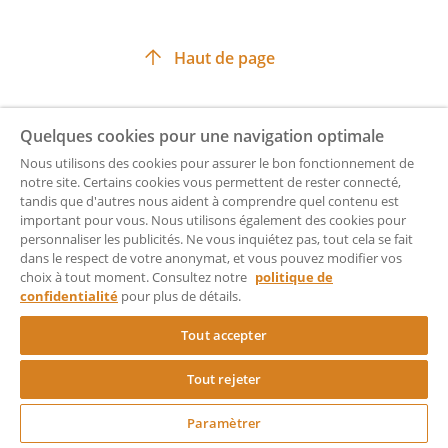
- la constatation de fin de mandat et de
Haut de page
nomination de dirigeants ;
- le pouvoir pour les formalités.
Quelques cookies pour une navigation optimale
Documents associés
Nous utilisons des cookies pour assurer le bon fonctionnement de
notre site. Certains cookies vous permettent de rester connecté,
Nous vous proposons :
Les utilisateurs de Rocket Lawyer qui ont créé un
tandis que d'autres nous aident à comprendre quel contenu est
document Procès-verbal de Changement de Dirigeant
important pour vous. Nous utilisons également des cookies pour
personnaliser les publicités. Ne vous inquiétez pas, tout cela se fait
ont également fait :
- de prendre acte des modifications au
dans le respect de votre anonymat, et vous pouvez modifier vos
choix à tout moment. Consultez notre
politique de
sein de la direction de notre entreprise ;
confidentialité
pour plus de détails.
Procès-Verbal de Transfert de Siège Social
- de donner tous pouvoirs au porteur de
Rédigez le Procès-Verbal du Transfert de votre Siège Social
Tout accepter
copies ou d'extraits du présent procès-
verbal pour remplir toutes formalités de
Tout rejeter
droit.
Procès-verbal de Changement de Dénomination
Sociale
Paramètrer
Rédigez votre procès-verbal de changement de