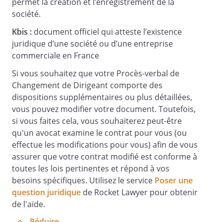
permet la création et l’enregistrement de la
société.
Kbis :
document officiel qui atteste l’existence
juridique d’une société ou d’une entreprise
commerciale en France
Si vous souhaitez que votre Procès-verbal de
Changement de Dirigeant comporte des
Le
,
dispositions supplémentaires ou plus détaillées,
vous pouvez modifier votre document. Toutefois,
si vous faites cela, vous souhaiterez peut-être
A l'attention de :
qu'un avocat examine le contrat pour vous (ou
effectue les modifications pour vous) afin de vous
assurer que votre contrat modifié est conforme à
Nous avons l'honneur de vous convoquer
toutes les lois pertinentes et répond à vos
à l'Assemblée Générale Extraordinaire de
besoins spécifiques. Utilisez le service
Poser une
notre Société qui se tiendra le
question juridique
de Rocket Lawyer pour obtenir
, à
,
de l'aide.
au
Réduire