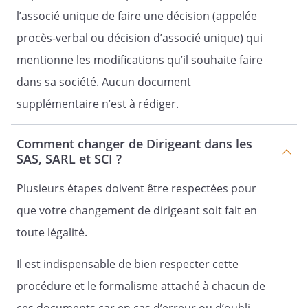
l’associé unique de faire une décision (appelée
, à l'effet de délibérer sur l'ordre du jour
procès-verbal ou décision d’associé unique) qui
suivant :
mentionne les modifications qu’il souhaite faire
dans sa société. Aucun document
- la constatation de fin de mandat et de
supplémentaire n’est à rédiger.
nomination de dirigeants ;
- pouvoir pour les formalités.
Comment changer de Dirigeant dans les
SAS, SARL et SCI ?
Vous trouverez ci-joint :
Plusieurs étapes doivent être respectées pour
que votre changement de dirigeant soit fait en
- le texte des résolutions proposées ;
toute légalité.
- le projet de statuts modifiés.
Il est indispensable de bien respecter cette
procédure et le formalisme attaché à chacun de
Nous vous prions d'agréer l'expression