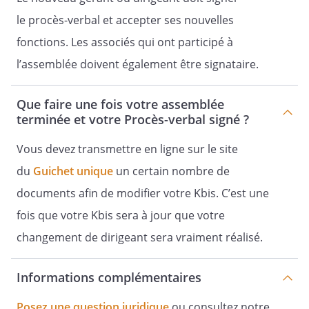
A l'attention de :
le procès-verbal et accepter ses nouvelles
fonctions. Les associés qui ont participé à
l’assemblée doivent également être signataire.
Que faire une fois votre assemblée
Nous avons l'honneur de vous convoquer
terminée et votre Procès-verbal signé ?
à l'Assemblée Générale Extraordinaire de
Vous devez transmettre en ligne sur le site
notre Société qui se tiendra le
, à
,
du
Guichet unique
un certain nombre de
au
documents afin de modifier votre Kbis. C’est une
fois que votre Kbis sera à jour que votre
, à l'effet de délibérer sur l'ordre du jour
suivant :
changement de dirigeant sera vraiment réalisé.
Informations complémentaires
- la constatation de fin de mandat et de
nomination de dirigeants ;
Posez une question juridique
ou consultez notre