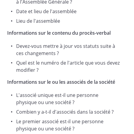
déclare la séance levée.
à l'Assemblée Générale ?
Date et lieu de l'assemblée
Lieu de l'assemblée
De tout ce que dessus, il est dressé le
présent procès-verbal qui est signé après
Informations sur le contenu du procès-verbal
lecture par :
Devez-vous mettre à jour vos statuts suite à
ces changements ?
,
Quel est le numéro de l'article que vous devez
modifier ?
Fait à
Informations sur le ou les associés de la société
,
L'associé unique est-il une personne
physique ou une société ?
Combien y a-t-il d'associés dans la société ?
Le
,
Le premier associé est-il une personne
physique ou une société ?