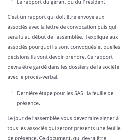
Le rapport du gérant ou du Président.
notre Société qui se tiendra le
, à
,
C’est un rapport qui doit être envoyé aux
au
associés avec la lettre de convocation puis qui
, à l'effet de délibérer sur l'ordre du jour
sera lu au début de l’assemblée. Il explique aux
suivant :
associés pourquoi ils sont convoqués et quelles
décisions ils vont devoir prendre. Ce rapport
- la constatation de fin de mandat et de
devra être gardé dans les dossiers de la société
nomination de dirigeants ;
avec le procès-verbal.
- pouvoir pour les formalités.
Dernière étape pour les SAS : la feuille de
présence.
Vous trouverez ci-joint:
Le jour de l’assemblée vous devez faire signer à
tous les associés qui seront présents une feuille
- le texte des résolutions proposées ;
de présence. Ce document, qui devra être