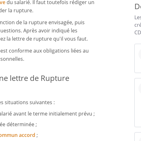
ave
du salarié. Il faut toutefois rédiger un
D
der la rupture.
Le
ction de la rupture envisagée, puis
cr
estions. Après avoir indiqué les
CD
 la lettre de rupture qu'il vous faut.
st conforme aux obligations liées au
sonnelles.
ne lettre de Rupture
s situations suivantes :
arié avant le terme initialement prévu ;
ée déterminée ;
commun accord
;