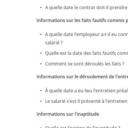
attestation Pôle emploi.
A quelle date le contrat doit-il prendre 
Informations sur les faits fautifs commis p
A quelle date l’employeur a-t-il eu con
salarié ?
Fait à
, le
exemplaires.
Quelle est la date des faits fautifs comm
Comment se sont déroulés les faits ?
Informations sur le déroulement de l'entr
___________________________
À quelle date a eu lieu l’entretien préal
___________________________
Le salarié s’est-il présenté à l’entretien
L’employeur
Informations sur l'inaptitude