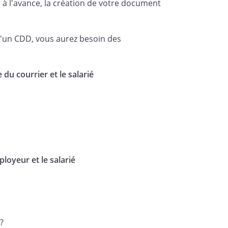
formément à l'article L.1243-1 du
 à l'avance, la création de votre document
de façon anticipée à leur
 d'un CDD, vous aurez besoin des
donc de faire partie des effectifs
 du courrier et le salarié
.
percevra les salaires restants
e de congés payés acquis à cette
ontrat.
loyeur et le salarié
ra mis
à la disposition de
er bulletin de salaire et le chèque
vail, un solde de tout compte et son
?