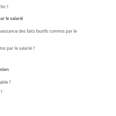
fin ?
ar le salarié
naissance des faits fautifs commis par le
, en deux
is par le salarié ?
etien
able ?
 ?