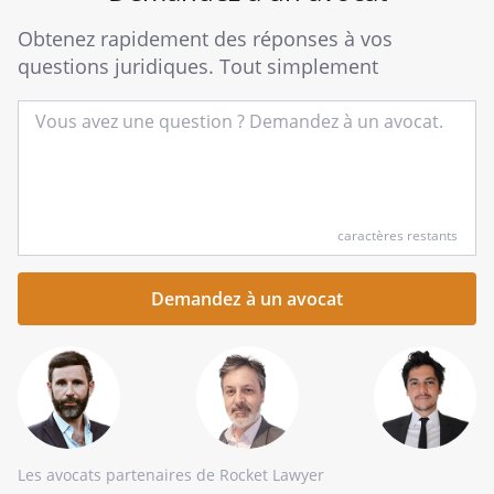
Obtenez rapidement des réponses à vos
questions juridiques. Tout simplement
Entrez
caractères restants
votre
question
succincte
ici
Les avocats partenaires de Rocket Lawyer