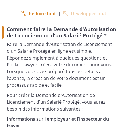
Réduire tout
|
Développer tout
a été convoqué le
Comment faire la Demande d'Autorisation
à un entretien
de Licenciement d'un Salarié Protégé ?
préalable qui a eu lieu le
Faire la Demande d'Autorisation de Licenciement
. Les échanges lors de
d'un Salarié Protégé en ligne est simple.
cet entretien n'ont malheureusement pas
Répondez simplement à quelques questions et
permis de .
Rocket Lawyer créera votre document pour vous.
Lorsque vous avez préparé tous les détails à
l'avance, la création de votre document est un
Vous souhaitant bonne réception de la
processus rapide et facile.
présente, et dans l'attente de votre
réponse, nous vous prions de croire, ,
Pour créer la Demande d'Autorisation de
l'expression de notre considération
Licenciement d'un Salarié Protégé, vous aurez
distinguée.
besoin des informations suivantes :
Informations sur l'employeur et l'inspecteur du
travail