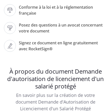
Conforme à la loi et à la réglementation
française
Posez des questions à un avocat concernant
Objet :
votre document
demande d'autorisation de licencier un
salarié protégé
Signez ce document en ligne gratuitement
Lettre recommandée avec demande
avec RocketSign®
d'avis de réception
À propos du document Demande
d'autorisation de licenciement d'un
du travail,
salarié protégé
En savoir plus sur la création de votre
document Demande d'Autorisation de
Licenciement d'un Salarié Protégé