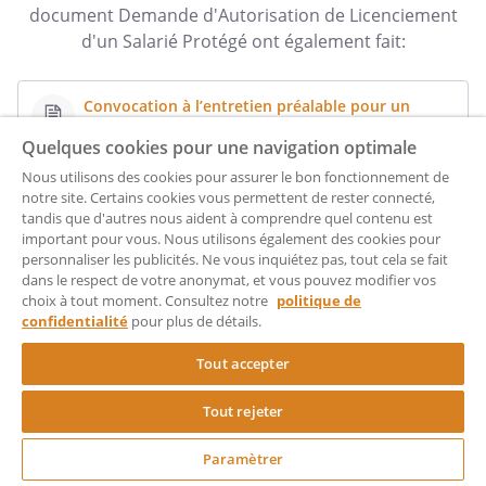
document Demande d'Autorisation de Licenciement
d'un Salarié Protégé ont également fait:
Convocation à l’entretien préalable pour un
licenciement disciplinaire
Quelques cookies pour une navigation optimale
Suivez cette première étape avant de licencier pour raison
Nous utilisons des cookies pour assurer le bon fonctionnement de
disciplinaire
notre site. Certains cookies vous permettent de rester connecté,
tandis que d'autres nous aident à comprendre quel contenu est
important pour vous. Nous utilisons également des cookies pour
Solde de tout compte
personnaliser les publicités. Ne vous inquiétez pas, tout cela se fait
Créez le reçu de solde de tout compte de votre salarié
dans le respect de votre anonymat, et vous pouvez modifier vos
choix à tout moment. Consultez notre
politique de
confidentialité
pour plus de détails.
Certificat de Travail
Tout accepter
Rédigez un certificat de travail à remettre à votre salarié à
l'issue de son contrat
Tout rejeter
Paramètrer
Solde de tout compte : procédure et calcul