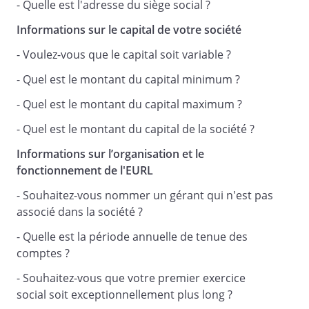
- Quelle est l'adresse du siège social ?
a établi ainsi qu'il suit les statuts d'une
société à responsabilité limitée qu'il a
Informations sur le capital de votre société
décidé de constituer seul.
- Voulez-vous que le capital soit variable ?
- Quel est le montant du capital minimum ?
- Quel est le montant du capital maximum ?
Article 1 -
- Quel est le montant du capital de la société ?
Forme
Informations sur l’organisation et le
fonctionnement de l'EURL
La société est une société à responsabilité
- Souhaitez-vous nommer un gérant qui n'est pas
limitée régie par les dispositions législatives et
associé dans la société ?
réglementaires en vigueur et à venir ainsi que
- Quelle est la période annuelle de tenue des
par les présents statuts.
comptes ?
Elle fonctionne indifféremment sous la forme
de société à responsabilité limitée avec un ou
- Souhaitez-vous que votre premier exercice
plusieurs associés
social soit exceptionnellement plus long ?
.