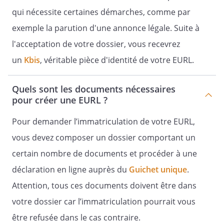
qui nécessite certaines démarches, comme par
Article 19 -
exemple la parution d'une annonce légale. Suite à
Liquidation
l'acceptation de votre dossier, vous recevrez
un
Kbis
, véritable pièce d'identité de votre EURL.
La liquidation de la société est effectuée
Quels sont les documents nécessaires
conformément aux dispositions légales.
pour créer une EURL ?
Lorsque toutes les parts sociales sont
Pour demander l’immatriculation de votre EURL,
réunies entre les mains d'un seul associé
personne morale, la dissolution de la
vous devez composer un dossier comportant un
société, pour quelque cause que ce soit,
certain nombre de documents et procéder à une
entraîne la transmission universelle du
déclaration en ligne auprès du
Guichet unique
.
patrimoine social à l'associé unique, sans
qu'il y ait lieu à liquidation, sous réserve
Attention, tous ces documents doivent être dans
des oppositions des créanciers sociaux,
votre dossier car l’immatriculation pourrait vous
conformément aux dispositions de
être refusée dans le cas contraire.
l'article