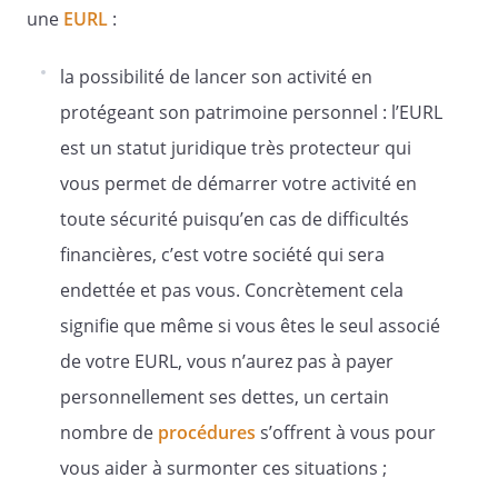
de ce dépôt. Elle n'est opposable aux
une
EURL
:
tiers qu'après accomplissement de cette
formalité et du dépôt au greffe du
la possibilité de lancer son activité en
tribunal de commerce compétent, en
annexe au Registre du commerce et des
protégeant son patrimoine personnel : l’EURL
sociétés, d'un exemplaire des statuts de
est un statut juridique très protecteur qui
la société modifiés.
vous permet de démarrer votre activité en
toute sécurité puisqu’en cas de difficultés
Article 10 -
Droit aux bénéfices
financières, c’est votre société qui sera
endettée et pas vous. Concrètement cela
signifie que même si vous êtes le seul associé
Chaque part sociale confère à son
de votre EURL, vous n’aurez pas à payer
propriétaire un droit égal dans les
personnellement ses dettes, un certain
bénéfices et dans tout l'actif social.
nombre de
procédures
s’offrent à vous pour
Article 11 -
vous aider à surmonter ces situations ;
Nomination de la gérance