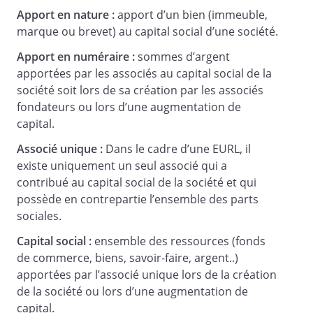
indirectement, le but poursuivi par la
Apport en nature :
apport d’un bien (immeuble,
société, son extension ou son
marque ou brevet) au capital social d’une société.
développement.
Apport en numéraire :
sommes d’argent
apportées par les associés au capital social de la
Article 3 -
société soit lors de sa création par les associés
Dénomination
fondateurs ou lors d’une augmentation de
capital.
Associé unique :
Dans le cadre d’une EURL, il
Sa dénomination est :
existe uniquement un seul associé qui a
Dans tous les actes et documents
contribué au capital social de la société et qui
émanant de la société, cette
possède en contrepartie l’ensemble des parts
dénomination doit être précédée ou
sociales.
suivie immédiatement des mots “société
Capital social :
ensemble des ressources (fonds
à
de commerce, biens, savoir-faire, argent..)
responsabilité
apportées par l’associé unique lors de la création
limitée” ou des initiales “SARL”, de
de la société ou lors d’une augmentation de
l’énonciation du capital ainsi que du
capital.
numéro d’immatriculation de la société