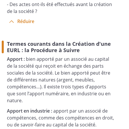
- Des actes ont-ils été effectués avant la création
de la société ?
Article 2 -
Réduire
Objet
La société a pour objet :
Termes courants dans la Création d'une
EURL : la Procédure à Suivre
Apport :
bien apporté par un associé au capital
de la société qui reçoit en échange des parts
sociales de la société. Le bien apporté peut être
de différentes natures (argent, meubles,
Et plus généralement, toutes opérations,
compétences…). Il existe trois types d’apports
de quelque nature qu'elles soient,
que sont l’apport numéraire, en industrie ou en
juridiques, économiques et financières,
nature.
civiles et commerciales, se rattachant à
Apport en industrie :
apport par un associé de
l'objet indiqué ci-dessus ou à tous autres
compétences, comme des compétences en droit,
objets similaires ou connexes, de nature
ou de savoir-faire au capital de la société.
à favoriser, directement ou