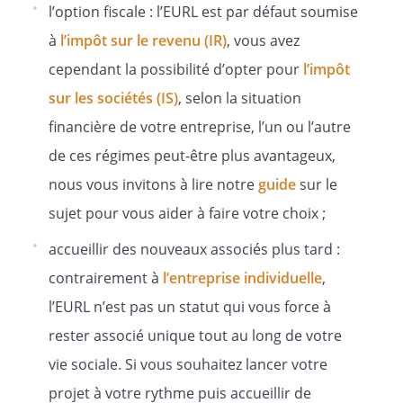
l’option fiscale : l’EURL est par défaut soumise
à
l’impôt sur le revenu (IR)
, vous avez
La société est gérée par un ou plusieurs
cependant la possibilité d’opter pour
l’impôt
gérants personnes physiques, associés
sur les sociétés (IS)
, selon la situation
ou non, nommés sans limitation de
durée.
financière de votre entreprise, l’un ou l’autre
de ces régimes peut-être plus avantageux,
Le ou les gérants sont désignés par
l’associé unique ou en cas de pluralité
nous vous invitons à lire notre
guide
sur le
d’associés, par décision des associés
sujet pour vous aider à faire votre choix ;
représentant plus de la moitié des parts
sociales. A défaut d’obtenir cette
accueillir des nouveaux associés plus tard :
majorité, la décision est prise sur
contrairement à
l’entreprise individuelle
,
seconde consultation à la majorité des
l’EURL n’est pas un statut qui vous force à
votes émis.
rester associé unique tout au long de votre
Le ou les gérants sont révoqués par
l'associé unique
vie sociale. Si vous souhaitez lancer votre
ou en cas de pluralité d’associés, par
projet à votre rythme puis accueillir de