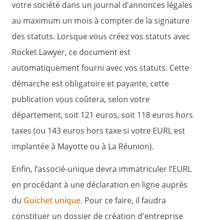
votre société dans un journal d’annonces légales
statuts - décide dans les 4 mois qui
au maximum un mois à compter de la signature
suivent l'approbation des comptes
annuels ayant fait apparaître cette perte,
des statuts. Lorsque vous créez vos statuts avec
s'il y a lieu à dissolution anticipée de la
Rocket Lawyer, ce document est
société.
automatiquement fourni avec vos statuts. Cette
Si la dissolution de la société n'est pas
démarche est obligatoire et payante, cette
prononcée, la société est tenue, au plus
tard à la clôture du deuxième exercice
publication vous coûtera, selon votre
suivant celui au cours duquel la
département, soit 121 euros, soit 118 euros hors
constatation des pertes est intervenue et
taxes (ou 143 euros hors taxe si votre EURL est
sous réserve de maintenir le capital
minimum légal, de réduire son capital
implantée à Mayotte ou à La Réunion).
d'un montant au moins égal à celui des
Enfin, l’associé-unique devra immatriculer l’EURL
pertes qui n'ont pu être imputées sur les
réserves, si, dans ce délai, les capitaux
en procédant à une déclaration en ligne auprès
propres n'ont pas été reconstitués à
du
Guichet unique
. Pour ce faire, il faudra
concurrence d'une valeur au moins égale
constituer un dossier de création d'entreprise
à la moitié du capital social.