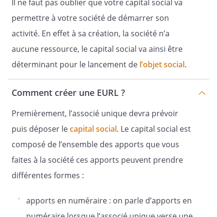
Il ne faut pas oublier que votre capital social va
permettre à votre société de démarrer son
Les conventions conclues entre l'associé
activité. En effet à sa création, la société n’a
unique et la société font l'objet d'une mention
au registre des décisions de l'associé unique.
aucune ressource, le capital social va ainsi être
En outre, un rapport spécial doit être établi
déterminant pour le lancement de
l’objet social
.
par le commissaire aux comptes, s'il en existe
un, ou par le gérant non associé.
Comment créer une EURL ?
Premièrement, l’associé unique devra prévoir
S'il n'existe pas de commissaire aux comptes,
les conventions conclues par un gérant non
puis déposer le
capital social
. Le capital social est
associé sont soumises à l'autorisation
composé de l’ensemble des apports que vous
préalable de l'associé unique qui doit, le cas
échéant, mentionner son approbation dans le
faites à la société ces apports peuvent prendre
registre des décisions.
différentes formes :
Les dispositions des deux alinéas qui
précèdent ne sont pas applicables aux
apports en numéraire : on parle d’apports en
conventions portant sur des opérations
courantes et conclues à des conditions
numéraire lorsque l’associé unique verse une