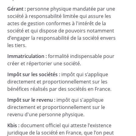
au RCS.
Gérant :
personne physique mandatée par une
société à responsabilité limitée qui assure les
Article 4 - Siège social
actes de gestion conformes à l'intérêt de la
société et qui dispose de pouvoirs notamment
d’engager la responsabilité de la société envers
Le siège social est situé au :
les tiers.
.
Immatriculation :
formalité indispensable pour
I
créer et répertorier une société.
l peut être transféré en tous lieux, sur décision
Impôt sur les sociétés :
impôt qui s’applique
de la gérance, sous réserve de ratification par
l'associé unique ou par décision collective des
directement et proportionnellement sur les
associés en cas de pluralité d'associés.
bénéfices réalisés par des sociétés en France.
Il peut également être transféré en tout lieu
Impôt sur le revenu :
impôt qui s'applique
soit par décision de l'associé unique, soit, en
directement et proportionnellement sur le
cas de pluralité d'associés, par décision
revenu d'une personne physique.
collective des associés.
Kbis :
document officiel qui atteste l’existence
juridique de la société en France, que l’on peut
Article 5 -