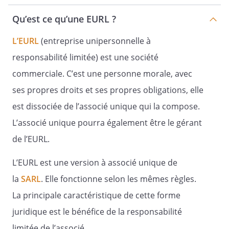
Qu’est ce qu’une EURL ?
Le capital social peut être augmenté ou réduit
L’EURL
(entreprise unipersonnelle à
de toutes les manières autorisées par la loi, en
vertu d'une décision de l'associé unique ou
responsabilité limitée) est une société
par décision extraordinaire de la collectivité
commerciale. C’est une personne morale, avec
des associés qui fixe les conditions de
l'opération.
ses propres droits et ses propres obligations, elle
En cas d'augmentation de capital par émission
est dissociée de l’associé unique qui la compose.
de parts à souscrire en numéraire, un droit de
L’associé unique pourra également être le gérant
préférence à la souscription de ces parts est
réservé aux propriétaires des parts existantes
de l’EURL.
au prorata de leur participation dans le capital
de la société. Toutefois, les associés peuvent
L’EURL est une version à associé unique de
renoncer à ce droit préférentiel de
la
SARL
souscription, à titre individuel ou en tout ou
. Elle fonctionne selon les mêmes règles.
partie par une décision collective des associés,
La principale caractéristique de cette forme
dans les conditions fixées par les dispositions
légales et réglementaires applicables aux
juridique est le bénéfice de la responsabilité
sociétés par actions et sous réserve des
limitée de l’associé.