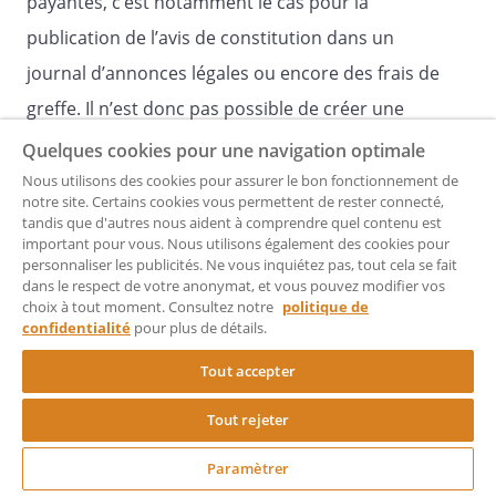
payantes, c’est notamment le cas pour la
,
publication de l’avis de constitution dans un
journal d’annonces légales ou encore des frais de
greffe. Il n’est donc pas possible de créer une
EURL gratuitement.
Quelques cookies pour une navigation optimale
Signature de l’associé unique,
Nous utilisons des cookies pour assurer le bon fonctionnement de
notre site. Certains cookies vous permettent de rester connecté,
Quel est le délai pour la création d’une
tandis que d'autres nous aident à comprendre quel contenu est
EURL ?
important pour vous. Nous utilisons également des cookies pour
personnaliser les publicités. Ne vous inquiétez pas, tout cela se fait
Pour créer une EURL, ce qui va vous prendre le
dans le respect de votre anonymat, et vous pouvez modifier vos
choix à tout moment. Consultez notre
politique de
plus de temps, c'est la rédaction de vos statuts.
confidentialité
pour plus de détails.
Puis, le reste des procédures va également vous
Tout accepter
prendre un certain temps car vous devez
Tout rejeter
déposer le capital social, puis publier un avis de
Paramètrer
constitution dans un journal d’annonces légales.
Signature du gérant, précédée de la