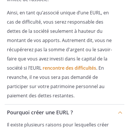
transpositions utiles.
Ainsi, en tant qu’associé unique d’une EURL, en
cas de difficulté, vous serez responsable des
Article 9 -
Cession des parts sociales
dettes de la société seulement à hauteur du
montant de vos apports. Autrement dit, vous ne
récupérerez pas la somme d'argent ou le savoir-
Les cessions de parts consenties par
l'associé unique sont libres.
faire que vous avez investi dans le capital de la
Toute cession de parts sociales doit être
société si l’EURL
rencontre des difficultés
. En
constatée par écrit. Elle ne devient
revanche, il ne vous sera pas demandé de
opposable à la société qu'après
participer sur votre patrimoine personnel au
accomplissement des formalités de
l'article
paiement des dettes restantes.
1690
du code civil ou dépôt d'un original de
Pourquoi créer une EURL ?
l'acte de cession au siège social contre
remise par la gérance d'une attestation
Il existe plusieurs raisons pour lesquelles créer