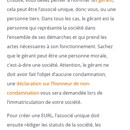
Ensuite, vous devez penser à nommer un
gérant
,
Par ailleurs, lorsque la société est une
cela peut être l’associé unique, donc vous, ou une
micro-entreprise au sens des articles
personne tiers. Dans tous les cas, le gérant est la
L.123-16-1 et D.123-200 code de
commerce, elle est dispensée de
personne qui représente la société dans
l'obligation d'établir l'annexe comptable.
l’ensemble de ses démarches et qui prend les
actes nécessaires à son fonctionnement. Sachez
Article 17
que le gérant peut être une personne morale,
-
c’est-à-dire une société. Attention, le gérant ne
Affectation des résultats
doit avoir fait l’objet d’aucune condamnation,
une
déclaration sur l’honneur de non-
Après approbation des comptes et
condamnation
vous sera demandée lors de
constatation d'un bénéfice distribuable,
l’immatriculation de votre société.
conformément à la loi, l'associé unique
ou l'assemblée générale des associés
Pour créer une EURL, l’associé unique doit
détermine la part attribuée à l'associé
unique ou aux associés à titre de
ensuite rédiger les statuts de la société, les