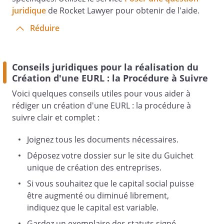
€ correspondant à
juridique
de Rocket Lawyer pour obtenir de l'aide.
parts
Réduire
au nominal de
Conseils juridiques pour la réalisation du
€ chacune,
Création d'une EURL : la Procédure à Suivre
souscrites en totalité et intégralement
Voici quelques conseils utiles pour vous aider à
libérées.
rédiger un création d'une EURL : la procédure à
suivre clair et complet :
La somme totale versée, a été
Joignez tous les documents nécessaires.
déposée au crédit d'un compte ouvert au
Déposez votre dossier sur le site du Guichet
nom de la société en formation, dès
unique de création des entreprises.
avant ce jour.
Si vous souhaitez que le capital social puisse
être augmenté ou diminué librement,
indiquez que le capital est variable.
Article 7 - Capital social
Gardez un exemplaire des statuts signé.