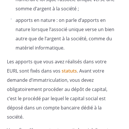
normales.
somme d’argent à la société ;
apports en nature : on parle d’apports en
Article 15 - Exercice social
nature lorsque l’associé unique verse un bien
autre que de l’argent à la société, comme du
Chaque exercice social a une durée qui
matériel informatique.
commence le
et se
termine le
.
Les apports que vous avez réalisés dans votre
EURL sont fixés dans vos
statuts
. Avant votre
demande d’immatriculation, vous devez
Article 16 -
obligatoirement procéder au dépôt de capital,
Comptes sociaux
c’est le procédé par lequel le capital social est
déposé dans un compte bancaire dédié à la
Le gérant non associé ou l'associé unique
société.
gérant établit le rapport de gestion,
l'inventaire et les comptes annuels.