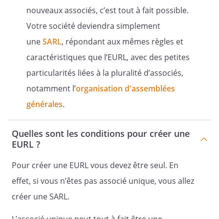
décision des associés représentant plus
nouveaux associés, c’est tout à fait possible.
de la moitié des parts sociales
. Si la révocation est décidée sans juste
Votre société deviendra simplement
motif, elle peut donner lieu à des
une
SARL
, répondant aux mêmes règles et
dommages-intérêts.
caractéristiques que l’EURL, avec des petites
particularités liées à la pluralité d’associés,
notamment l’
organisation d'assemblées
Article 12 - Pouvoirs de la gérance
générales
.
Quelles sont les conditions pour créer une
Dans les rapports
EURL ?
avec les tiers, le gérant est investi des
pouvoirs les plus étendus pour agir en
Pour créer une EURL vous devez être seul. En
toutes circonstances au nom de la
effet, si vous n’êtes pas associé unique, vous allez
société.
créer une SARL.
En cas de pluralité de gérants, ceux-ci
détiennent séparément les pouvoirs ci-