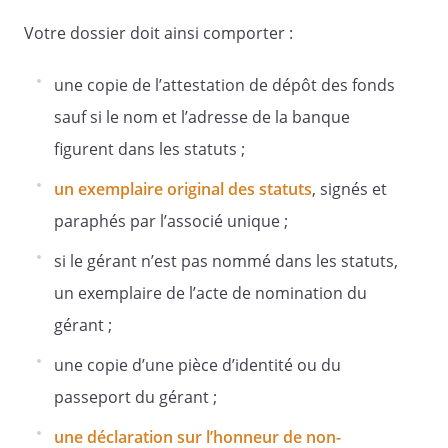
1844-5
Votre dossier doit ainsi comporter :
du code civil
une copie de l’attestation de dépôt des fonds
Article 20 -
sauf si le nom et l’adresse de la banque
Actes accomplis pour le compte de la
figurent dans les statuts ;
société en formation
un exemplaire original des statuts
, signés et
paraphés par l’associé unique ;
L'état des actes accomplis pour le
si le gérant n’est pas nommé dans les statuts,
compte de la société en formation a été
annexé aux statuts. La signature de ceux-
un exemplaire de l’acte de nomination du
ci emportera reprise de ces engagements
gérant ;
par la société, lorsque celle-ci aura été
immatriculée au Registre du commerce
une copie d’une pièce d’identité ou du
et des sociétés.
passeport du gérant ;
une déclaration sur l’honneur de non-