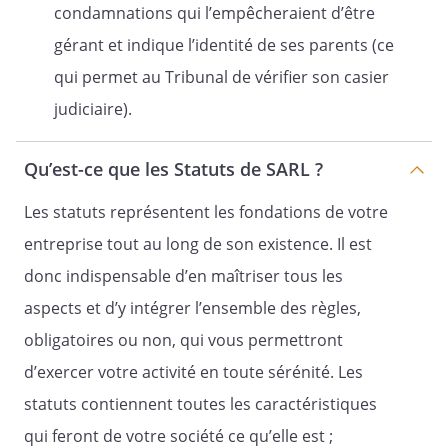
des parts nanties selon les dispositions
condamnations qui l’empêcheraient d’être
des articles 2346 à 2348 du code civil, à
gérant et indique l’identité de ses parents (ce
moins que la Société ne préfère après la
qui permet au Tribunal de vérifier son casier
cession racheter sans délai les parts en
vue de réduire son capital social.
judiciaire).
Si la Société n'a pas fait connaître sa
décision dans le délai de trois mois à
Qu’est-ce que les Statuts de SARL ?
compter de la notification du projet de
Les statuts représentent les fondations de votre
nantissement, le consentement au
nantissement emportant agrément du
entreprise tout au long de son existence. Il est
cessionnaire en cas de réalisation forcée
donc indispensable d’en maîtriser tous les
des parts nanties, est réputé acquis.
aspects et d’y intégrer l’ensemble des règles,
Le défaut de notification du projet de
obligatoires ou non, qui vous permettront
nantissement à la Société, comme le
refus d'agrément de celui-ci par les
d’exercer votre activité en toute sérénité. Les
associés, n'empêche pas le nantissement
statuts contiennent toutes les caractéristiques
; mais, en cas de réalisation forcée,
qui feront de votre société ce qu’elle est ;
l'adjudicataire devra être agréé comme