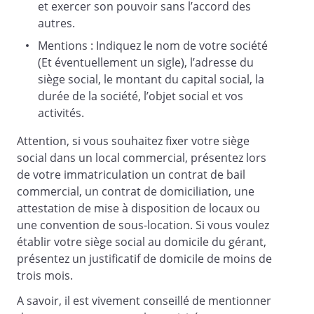
et exercer son pouvoir sans l’accord des
à
autres.
à concurrence de
parts sociales.
Mentions : Indiquez le nom de votre société
(Et éventuellement un sigle), l’adresse du
siège social, le montant du capital social, la
- à
à concurrence de
durée de la société, l’objet social et vos
parts sociales.
activités.
Attention, si vous souhaitez fixer votre siège
social dans un local commercial, présentez lors
de votre immatriculation un contrat de bail
Total égal au nombre de parts sociales
commercial, un contrat de domiciliation, une
composant le capital social, soit :
attestation de mise à disposition de locaux ou
une convention de sous-location. Si vous voulez
parts.
établir votre siège social au domicile du gérant,
présentez un justificatif de domicile de moins de
trois mois.
A savoir, il est vivement conseillé de mentionner
Le montant total des apports en