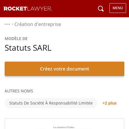
MENU
Création d'entreprise
⌃
MODÈLE DE
Statuts SARL
Créez votre document
AUTRES NOMS
Statuts De Société À Responsabilité Limitée
+2 plus
Statuts Juridiques De SARL
Les Statuts