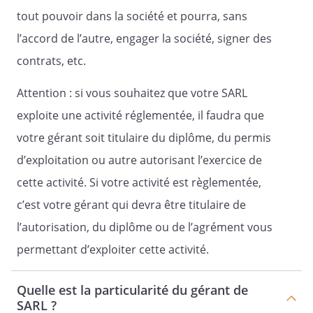
La volonté des associés s'exprime par des
tout pouvoir dans la société et pourra, sans
décisions collectives qui obligent tous les
l’accord de l’autre, engager la société, signer des
associés.
contrats, etc.
Les décisions collectives doivent
nécessairement être prises en assemblée
Attention : si vous souhaitez que votre SARL
générale des associés dans les cas
exploite une activité réglementée, il faudra que
suivants :
votre gérant soit titulaire du diplôme, du permis
- approbation annuelle des comptes ;
d’exploitation ou autre autorisant l’exercice de
- réunion demandée par un ou plusieurs
cette activité. Si votre activité est règlementée,
associé(s) représentant au moins, soit à
la fois 10 % des associés et 10 % des parts
c’est votre gérant qui devra être titulaire de
sociales, soit seulement la moitié des
l’autorisation, du diplôme ou de l’agrément vous
parts sociales ;
permettant d’exploiter cette activité.
- émission d'obligations ;
- approbation d'une modification du
Quelle est la particularité du gérant de
capital social prévue par un projet de
SARL ?