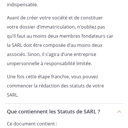
indispensable.
Les parts sociales sont librement
transmissibles par voie successorale ou
Avant de créer votre société et de constituer
testamentaire, ou en cas de liquidation
de communauté de biens entre époux
votre dossier d’immatriculation, n’oubliez pas
.
qu’il faut au moins deux membres fondateurs car
Les parts sociales ne peuvent être cédées
la SARL doit être composée d’au moins deux
à des tiers étrangers à la Société qu'avec
associés. Sinon, il s’agira d’une entreprise
le consentement de la majorité des
unipersonnelle à responsabilité limitée.
associés représentant au moins la moitié
des parts sociales.
Une fois cette étape franchie, vous pouvez
En cas de cession à des tiers, le
commencer la rédaction des statuts de votre
consentement est sollicité dans les
conditions prévues par la loi.
SARL.
Que contiennent les Statuts de SARL ?
Ce document contient :
Article 11 - Nantissement de parts