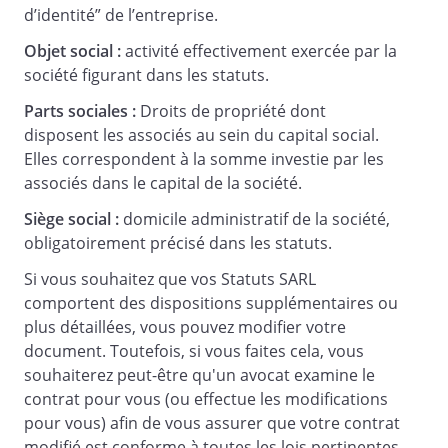
d’identité” de l’entreprise.
Les soussignés font apport et versent à la
Objet social :
activité effectivement exercée par la
Société, à savoir :
société figurant dans les statuts.
Parts sociales :
Droits de propriété dont
disposent les associés au sein du capital social.
Elles correspondent à la somme investie par les
associés dans le capital de la société.
Siège social :
domicile administratif de la société,
obligatoirement précisé dans les statuts.
Si vous souhaitez que vos Statuts SARL
Soit au total une somme de
comportent des dispositions supplémentaires ou
€,
plus détaillées, vous pouvez modifier votre
correspondant à
document. Toutefois, si vous faites cela, vous
parts sociales de la
souhaiterez peut-être qu'un avocat examine le
Société d'une valeur nominale de
contrat pour vous (ou effectue les modifications
pour vous) afin de vous assurer que votre contrat
€ chacune, souscrites en totalité et
modifié est conforme à toutes les lois pertinentes