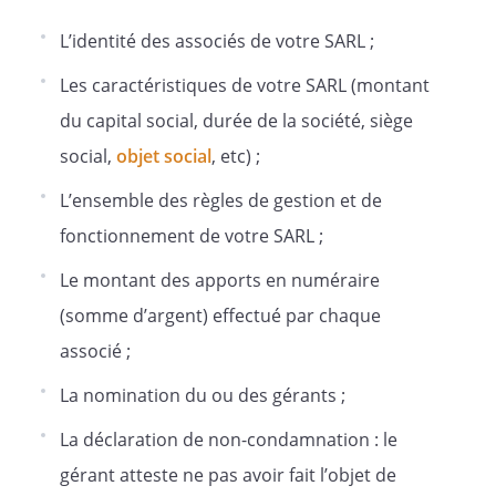
sociales
L’identité des associés de votre SARL ;
Le nantissement de parts sociales est
constaté par écrit notarié ou sous seing
Les caractéristiques de votre SARL (montant
privé enregistré et signifié à la Société ou
du capital social, durée de la société, siège
accepté par elle dans un acte
social,
objet social
, etc) ;
authentique.
L’ensemble des règles de gestion et de
Tout projet de nantissement doit être
notifié à la Société.
fonctionnement de votre SARL ;
Si les associés ont donné leur
Le montant des apports en numéraire
consentement à un projet de
(somme d’argent) effectué par chaque
nantissement de parts sociales, soit par
notification à l'intéressé de sa décision
associé ;
prise aux conditions de l'article 10, soit
La nomination du ou des gérants ;
par défaut de réponse dans le délai de
trois mois à compter de la demande, ce
La déclaration de non-condamnation : le
consentement emportera agrément du
gérant atteste ne pas avoir fait l’objet de
cessionnaire en cas de réalisation forcée