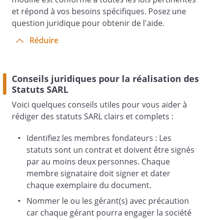
intégralement libérées.
et répond à vos besoins spécifiques. Posez une
Article 7
question juridique pour obtenir de l'aide.
- Capital social
Réduire
Le capital social est fixé à la somme de
€. Il
est divisé en
Conseils juridiques pour la réalisation des
parts sociales égales
Statuts SARL
d'une valeur nominale de
Voici quelques conseils utiles pour vous aider à
rédiger des statuts SARL clairs et complets :
€ chacune,
intégralement libérées
Identifiez les membres fondateurs : Les
, souscrites en totalité
statuts sont un contrat et doivent être signés
par les associés et attribuées à chacun
par au moins deux personnes. Chaque
d'eux en proportion de leurs apports
membre signataire doit signer et dater
respectifs de la manière suivante :
chaque exemplaire du document.
Nommer le ou les gérant(s) avec précaution
car chaque gérant pourra engager la société
-