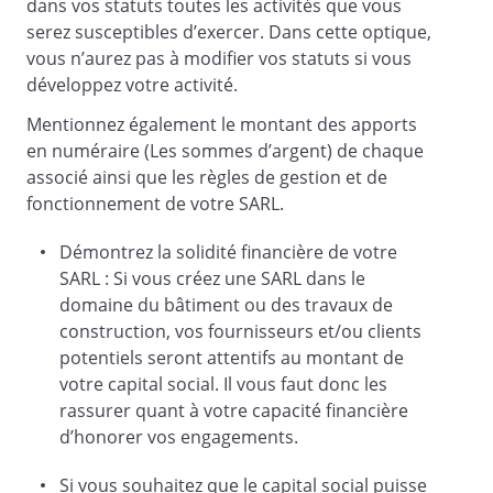
dans vos statuts toutes les activités que vous
numéraire a été déposé par les associés,
serez susceptibles d’exercer. Dans cette optique,
conformément à la loi, au crédit d’un
vous n’aurez pas à modifier vos statuts si vous
compte ouvert au nom de la Société en
développez votre activité.
formation ainsi qu’il en est justifié au
Mentionnez également le montant des apports
moyen de l'attestation de dépôt des
en numéraire (Les sommes d’argent) de chaque
fonds délivrée.
associé ainsi que les règles de gestion et de
Article 8 - Droits des associés
fonctionnement de votre SARL.
Chaque part sociale donne droit à son
Démontrez la solidité financière de votre
propriétaire à une fraction des bénéfices
SARL : Si vous créez une SARL dans le
et de l'actif social de la Société
domaine du bâtiment ou des travaux de
proportionnellement au nombre de parts
construction, vos fournisseurs et/ou clients
sociales qu'il détient. Elle donne
potentiels seront attentifs au montant de
également le droit de participer aux
votre capital social. Il vous faut donc les
décisions collectives. Toute part donne
rassurer quant à votre capacité financière
droit à une voix en assemblée générale.
d’honorer vos engagements.
Les associés ne sont tenus à l'égard des
tiers qu'à concurrence du montant de
Si vous souhaitez que le capital social puisse