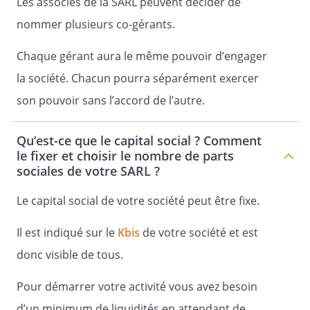
Les associés de la SARL peuvent décider de
modification des statuts.
nommer plusieurs co-gérants.
Sauf disposition expresse contraire des
présents statuts, les décisions sont
Chaque gérant aura le même pouvoir d’engager
adoptées par un ou plusieurs associés
la société. Chacun pourra séparément exercer
représentant plus de la moitié des parts
sociales.
son pouvoir sans l’accord de l’autre.
Si cette majorité n'est pas obtenue, les
associés sont convoqués ou consultés
Qu’est-ce que le capital social ? Comment
une seconde fois et les décisions sont
le fixer et choisir le nombre de parts
sociales de votre SARL ?
prises à la majorité des votes émis, quel
que soit le nombre des votants.
Le capital social de votre société peut être fixe.
Article 18 - Décisions extraordinaires
Il est indiqué sur le
Kbis
de votre société et est
donc visible de tous.
Pour démarrer votre activité vous avez besoin
Sont qualifiées d'extraordinaires, les
décisions des associés portant
d’un minimum de liquidités en attendant de