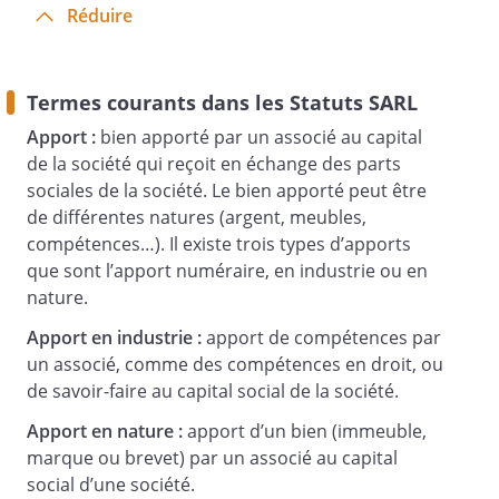
Article 3
Réduire
- Objet
Termes courants dans les Statuts SARL
La Société a pour objet :
Apport :
bien apporté par un associé au capital
de la société qui reçoit en échange des parts
sociales de la société. Le bien apporté peut être
de différentes natures (argent, meubles,
compétences…). Il existe trois types d’apports
que sont l’apport numéraire, en industrie ou en
Et plus généralement, toutes opérations,
nature.
de quelque nature qu'elles soient,
Apport en industrie :
apport de compétences par
juridiques, économiques, financières,
un associé, comme des compétences en droit, ou
civiles, commerciales, mobilières,
de savoir-faire au capital social de la société.
immobilières ou industrielles, se
rattachant à l'objet sus-indiqué ou à tous
Apport en nature :
apport d’un bien (immeuble,
autres objets similaires ou connexes, de
marque ou brevet) par un associé au capital
nature à favoriser, directement ou
social d’une société.