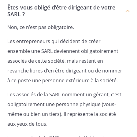
la Société ne comprenne que les deux
Êtes-vous obligé d’être dirigeant de votre
époux ou seulement deux associés. Les
SARL ?
représentants légaux d'associés
juridiquement incapables peuvent
Non, ce n’est pas obligatoire.
participer au vote même s'ils ne sont pas
eux-mêmes associés.
Les entrepreneurs qui décident de créer
Un associé ne peut constituer un
ensemble une SARL deviennent obligatoirement
mandataire pour voter du chef d'une
associés de cette société, mais restent en
partie de ses parts sociales et voter en
revanche libres d’en être dirigeant ou de nommer
personne du chef de l'autre partie de ses
parts sociales .
à ce poste une personne extérieure à la société.
Les associés de la SARL nomment un gérant, c’est
Article 17 - Décisions ordinaires
obligatoirement une personne physique (vous-
même ou bien un tiers). Il représente la société
aux yeux de tous.
Sont qualifiées d'ordinaires, les décisions
autres que celles relatives à la