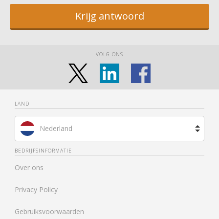
Krijg antwoord
VOLG ONS
LAND
Nederland
Brazilië
BEDRIJFSINFORMATIE
Over ons
Spanje
Privacy Policy
Frankrijk
Gebruiksvoorwaarden
Verenigd Koninkrijk