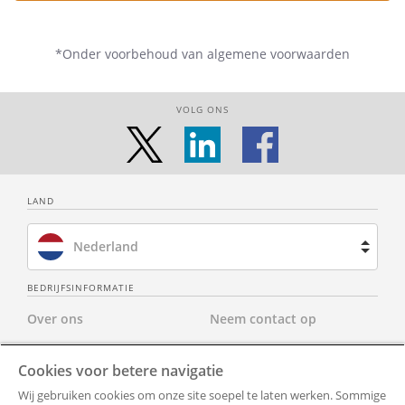
*Onder voorbehoud van algemene voorwaarden
VOLG ONS
LAND
Nederland
Brazilië
BEDRIJFSINFORMATIE
Over ons
Neem contact op
Spanje
Privacy Policy
Alle documenten
Frankrijk
Cookies voor betere navigatie
Wij gebruiken cookies om onze site soepel te laten werken. Sommige
Gebruiksvoorwaarden
Toegankelijkheid