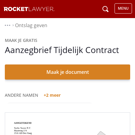
MENU
Ontslag geven
⌃
MAAK JE GRATIS
Aanzegbrief Tijdelijk Contract
Maak je document
ANDERE NAMEN
+2 meer
Aanzegging Verlenging Arbeidscontract
Aanzegging Beëindiging Arbeidsovereenkomst Bepaalde
Tijd