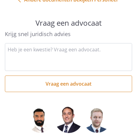
Vraag een advocaat
Krijg snel juridisch advies
Type
hier
kort
je
vraag