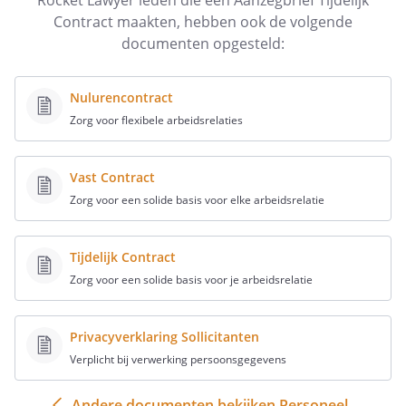
Rocket Lawyer leden die een Aanzegbrief Tijdelijk
Contract maakten, hebben ook de volgende
bij verlenging: de einddatum van het nieuwe contract
documenten opgesteld:
(bij een Tijdelijk Contract)
bij verlenging: eventuele wijzigingen in de
arbeidsvoorwaarden
Nulurencontract
Zorg voor flexibele arbeidsrelaties
Vast Contract
Zorg voor een solide basis voor elke arbeidsrelatie
Tijdelijk Contract
Zorg voor een solide basis voor je arbeidsrelatie
Privacyverklaring Sollicitanten
Verplicht bij verwerking persoonsgegevens
Andere documenten bekijken Personeel