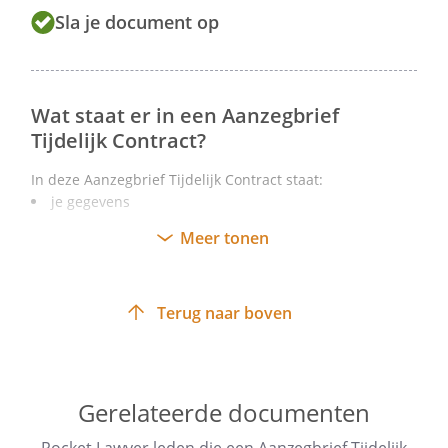
Sla je document op
Wat staat er in een Aanzegbrief
Tijdelijk Contract?
In deze Aanzegbrief Tijdelijk Contract staat:
je gegevens
de gegevens van je werknemer
Meer tonen
de begin- en einddatum van het aflopende
Arbeidscontract
Terug naar boven
bij beëindiging: de datum waarop de eindafrekening
plaatsvindt
bij beëindiging: de optie om bepaalde bedingen van
toepassing te verklaren
Gerelateerde documenten
bij verlenging: het type Arbeidscontract dat
aangeboden wordt