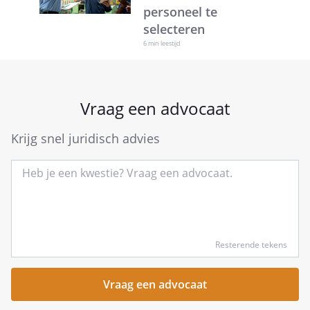
personeel te
selecteren
6 min leestijd
Vraag een advocaat
Krijg snel juridisch advies
Type
Resterende tekens
hier
kort
je
vraag