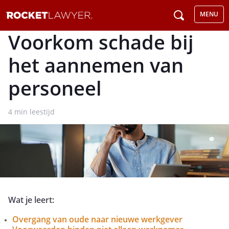
MENU
Voorkom schade bij
het aannemen van
personeel
4
min leestijd
Wat je leert:
Overgang van oude naar nieuwe werkgever