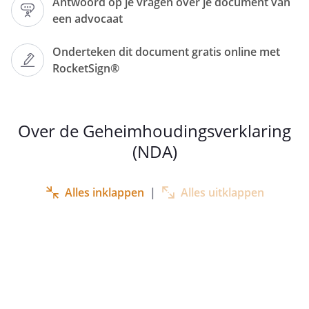
Antwoord op je vragen over je document van
een advocaat
, gevestigd te (
Onderteken dit document gratis online met
)
RocketSign®
aan de
, KvK-
nummer
,
rechtsgeldig vertegenwoordigd
door
Over de Geheimhoudingsverklaring
(NDA)
;
Zijn overeengekomen:
Alles inklappen
|
Alles uitklappen
Artikel 1 - Verschaffen van informatie
Artikel 2 - Geheimhouding
Artikel 3 - Teruggave stukken
Artikel 4 - Boetebeding