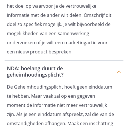
gedurende een periode van
het doel op waarvoor je de vertrouwelijke
5 jaar
informatie met de ander wilt delen. Omschrijf dit
, gerekend vanaf de datum van
ondertekening van deze
doel zo specifiek mogelijk. Je wilt bijvoorbeeld de
overeenkomst.
mogelijkheden van een samenwerking
onderzoeken of je wilt een marketingactie voor
Artikel 7 - Geschillenbeslechting
een nieuw product bespreken.
Op deze overeenkomst is Nederlands
recht van toepassing.
NDA: hoelang duurt de
De Nederlandse rechter is bevoegd om
geheimhoudingsplicht?
kennis te nemen van alle geschillen die
voortvloeien uit deze overeenkomst.
De Geheimhoudingsplicht hoeft geen einddatum
Alle geschillen die voortvloeien uit deze
te hebben. Maar vaak zal op een gegeven
overeenkomst worden exclusief
voorgelegd aan de bevoegde rechter
moment de informatie niet meer vertrouwelijk
van de
.
zijn. Als je een einddatum afspreekt, zal die van de
Aldus getekend:
omstandigheden afhangen. Maak een inschatting