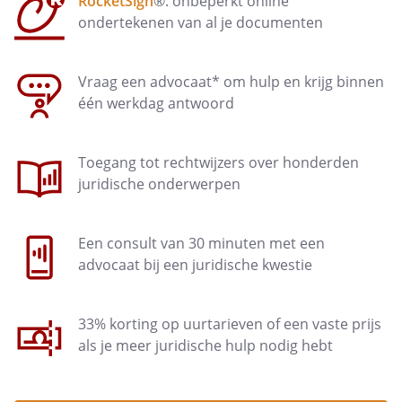
RocketSign
®: onbeperkt online
onder een bedrijfsgeheim wordt verstaan, tegen welke
inbreuken op een bedrijfsgeheim kan worden
ondertekenen van al je documenten
opgetreden en welke maatregelen en procedures er
gelden.
Vraag een advocaat* om hulp en krijg binnen
één werkdag antwoord
Toegang tot rechtwijzers over honderden
juridische onderwerpen
Een consult van 30 minuten met een
advocaat bij een juridische kwestie
33% korting op uurtarieven of een vaste prijs
als je meer juridische hulp nodig hebt