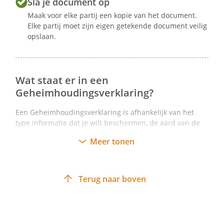
Sla je document op
Maak voor elke partij een kopie van het document.
Elke partij moet zijn eigen getekende document veilig
opslaan.
Wat staat er in een
Geheimhoudingsverklaring?
Een Geheimhoudingsverklaring is afhankelijk van het
type informatie dat je wilt beschermen, de aard van de
partijen en de aard van de specifieke situatie waarin je
Meer tonen
de informatie wilt beschermen. Sommige informatie
hoort echter in elke NDA te staan. Zo staat in elke
verklaring onder andere:
de gegevens van de partijen betrokken bij de
Terug naar boven
Geheimhoudingsverklaring
de inhoud van de geheimhoudingsplicht
de omvang van de geheimhoudingsplicht