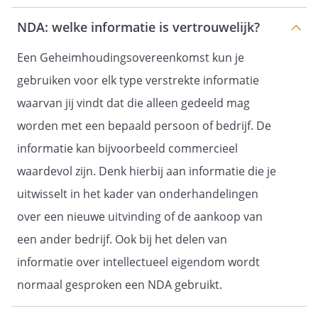
schade van de andere partij te
NDA: welke informatie is vertrouwelijk?
vergoeden.
Overtreding van de
Een Geheimhoudingsovereenkomst kun je
geheimhoudingsverplichting van een
van de personeelsleden van partijen of
gebruiken voor elk type verstrekte informatie
van (één van) hun
waarvan jij vindt dat die alleen gedeeld mag
dochterondernemingen geldt ten
worden met een bepaald persoon of bedrijf. De
opzichte van partijen als overtreding
van die partij.
informatie kan bijvoorbeeld commercieel
Artikel 5 - Geen geheimhouding
waardevol zijn. Denk hierbij aan informatie die je
De in deze overeenkomst opgenomen
uitwisselt in het kader van onderhandelingen
verplichtingen van partijen zullen niet
over een nieuwe uitvinding of de aankoop van
gelden voor door partijen over en weer
een ander bedrijf. Ook bij het delen van
ontvangen informatie, waarvan de
betreffende partij bewijst:
informatie over intellectueel eigendom wordt
dat deze aan de andere partij
normaal gesproken een NDA gebruikt.
reeds eerder bekend was;
dat deze publiekelijk eerder