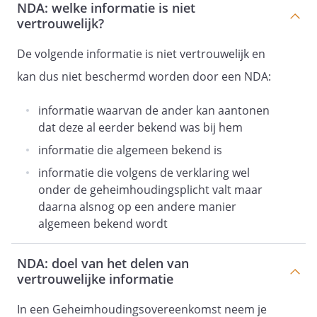
bekend was, of in ieder geval
NDA: welke informatie is niet
vertrouwelijk?
eerder publiekelijk algemeen
verkrijgbaar was;
De volgende informatie is niet vertrouwelijk en
dat deze publiekelijk bekend of
verkrijgbaar werd - zonder dat de
kan dus niet beschermd worden door een NDA:
betreffende partij ter zake
aansprakelijk is - sinds de datum
informatie waarvan de ander kan aantonen
waarop de betreffende partij de
dat deze al eerder bekend was bij hem
betreffende informatie van de
informatie die algemeen bekend is
andere partij ontving.
informatie die volgens de verklaring wel
Artikel
onder de geheimhoudingsplicht valt maar
daarna alsnog op een andere manier
6 - Duur geheimhoudingsplicht
algemeen bekend wordt
NDA: doel van het delen van
De in artikel 2 bedoelde
vertrouwelijke informatie
verplichtingen van partijen blijven
van kracht
In een Geheimhoudingsovereenkomst neem je