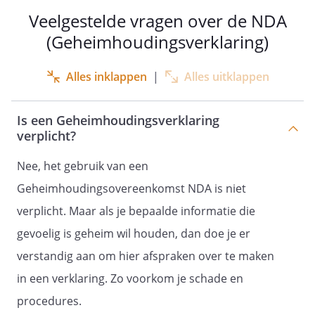
Veelgestelde vragen over de NDA
Na overtreding van een in de artikelen
1 tot en met 3 omschreven verplichting
(Geheimhoudingsverklaring)
van partijen, zijn partijen aan elkaar
direct en zonder sommatie of
Alles inklappen
|
Alles uitklappen
ingebrekestelling een opeisbare boete
van €
Is een Geheimhoudingsverklaring
10.000
verplicht?
per overtreding
verschuldigd,
Nee, het gebruik van een
te vermeerderen met 2% van dit
Geheimhoudingsovereenkomst NDA is niet
bedrag voor iedere dag dat deze
overtreding voortduurt.
verplicht. Maar als je bepaalde informatie die
Als na overtreding door een partij van
gevoelig is geheim wil houden, dan doe je er
de verplichtingen uit de artikelen 1 tot
verstandig aan om hier afspraken over te maken
en met 3 de geleden schade voor de
andere partij groter is dan de hoogte
in een verklaring. Zo voorkom je schade en
van de boete, is de overtredende partij
procedures.
ook verplicht om de aanvullende