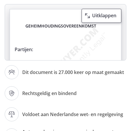
Uitklappen
GEHEIMHOUDINGSOVEREENKOMST
Partijen:
, gevestigd te (
Dit document is 27.000 keer op maat gemaakt
)
aan de
, KvK-
nummer
,
Rechtsgeldig en bindend
rechtsgeldig vertegenwoordigd
door
;
Voldoet aan Nederlandse wet- en regelgeving
en