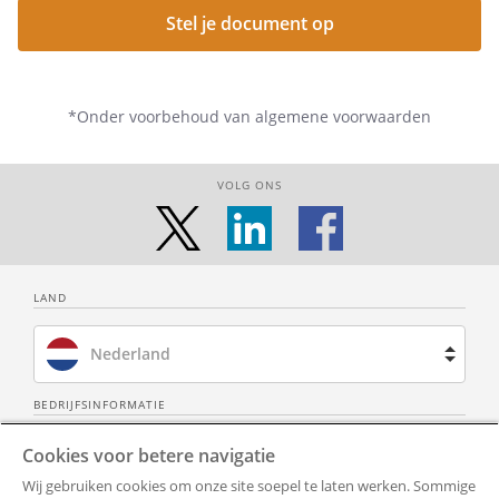
Stel je document op
*Onder voorbehoud van algemene voorwaarden
VOLG ONS
LAND
Nederland
Brazilië
BEDRIJFSINFORMATIE
Over ons
Neem contact op
Cookies voor betere navigatie
Spanje
Wij gebruiken cookies om onze site soepel te laten werken. Sommige
Privacy Policy
Alle documenten