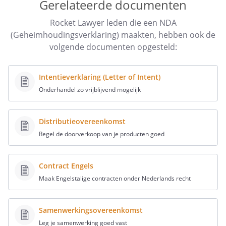
Gerelateerde documenten
het doel waarvoor de vertrouwelijke informatie
gedeeld wordt
Rocket Lawyer leden die een NDA
(Geheimhoudingsverklaring) maakten, hebben ook de
de duur van de geheimhoudingsplicht
volgende documenten opgesteld:
een boetebeding
wat je kunt doen tegen een overtreding van de
Intentieverklaring (Letter of Intent)
geheimhoudingsplicht
Onderhandel zo vrijblijvend mogelijk
Juridische woordenlijst NDA
Distributieovereenkomst
Bedrijfsgeheim
Regel de doorverkoop van je producten goed
Een bedrijfsgeheim is informatie die geheim is,
handelswaarde heeft omdat zij geheim is en
onderworpen is aan redelijke maatregelen om die
Contract Engels
vertrouwelijkheid te waarborgen.
Maak Engelstalige contracten onder Nederlands recht
Bedrijfsopvolging
Er is sprake van bedrijfsopvolging een bedrijf wordt
voortgezet nadat de eigenaar ermee stopt en zorgt voor
Samenwerkingsovereenkomst
continuïteit van het bedrijf.
Bedrijfsoverdracht
Leg je samenwerking goed vast