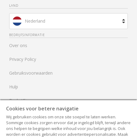
LAND
Nederland
Brazilië
BEDRIJFSINFORMATIE
Over ons
Spanje
Privacy Policy
Frankrijk
Gebruiksvoorwaarden
Verenigd Koninkrijk
Hulp
Verenigde Staten
RocketSign
Cookies voor betere navigatie
Neem contact op
Wij gebruiken cookies om onze site soepel te laten werken.
Sommige cookies zorgen ervoor dat je ingelogd blijft, terwijl andere
Alle documenten
ons helpen te begrijpen welke inhoud voor jou belangrijk is. Ook
worden er cookies gebruikt voor advertentiepersonalisatie. Maak