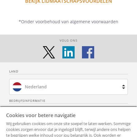
BEKIJK LIDMAATSCHAPSVOORDELEN
*Onder voorbehoud van algemene voorwaarden
VOLG ONS
LAND
Nederland
Brazilië
BEDRIJFSINFORMATIE
Over ons
Neem contact op
Spanje
Cookies voor betere navigatie
Wij gebruiken cookies om onze site soepel te laten werken. Sommige
Privacy Policy
Alle documenten
Frankrijk
cookies zorgen ervoor dat je ingelogd blijft, terwijl andere ons helpen
te begrijpen welke inhoud voor jou belangrijk is. Ook worden er