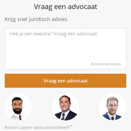
Vraag een advocaat
Krijg snel juridisch advies
Type
Resterende tekens
hier
kort
je
vraag
™
Rocket Lawyer advocatennetwerk