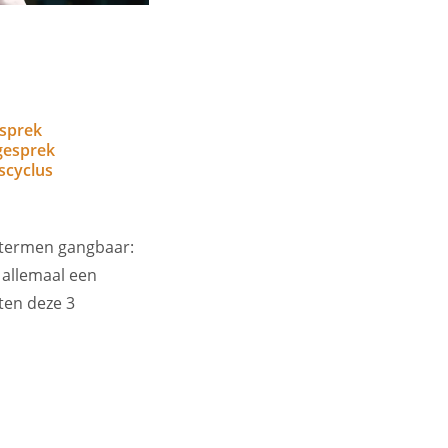
esprek
gesprek
scyclus
e termen gangbaar:
 allemaal een
ten deze 3