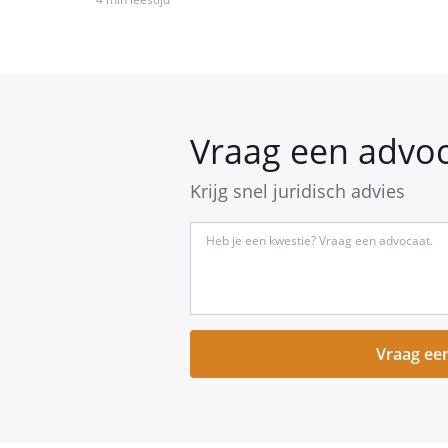
Vraag een advo
Krijg snel juridisch advies
Type
hier
kort
je
vraag