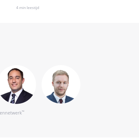
4 min leestijd
™
tennetwerk