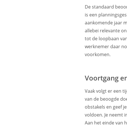
De standaard beoord
is een planningsges
aankomende jaar me
allebei relevante 
tot de loopbaan va
werknemer daar nog
voorkomen.
Voortgang en
Vaak volgt er een t
van de beoogde doel
obstakels en geef j
voldoen. Je neemt in
Aan het einde van h