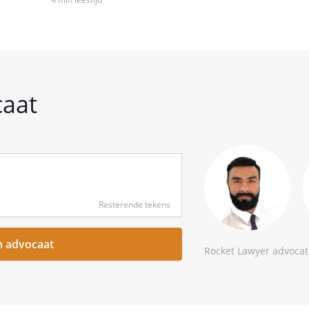
caat
Resterende tekens
Rocket Lawyer advoca