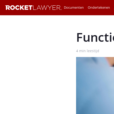
Documenten
Ondertekenen
Funct
4
min leestijd