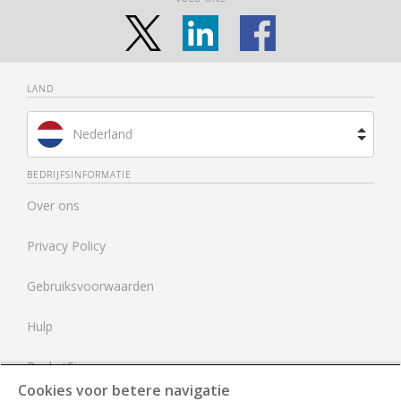
LAND
Nederland
Brazilië
BEDRIJFSINFORMATIE
Over ons
Spanje
Privacy Policy
Frankrijk
Gebruiksvoorwaarden
Verenigd Koninkrijk
Hulp
Verenigde Staten
RocketSign
Cookies voor betere navigatie