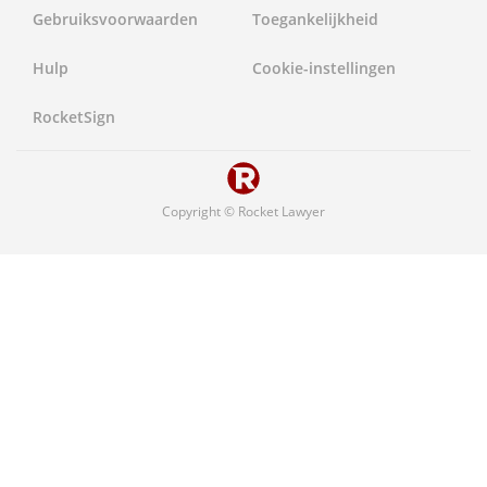
Gebruiksvoorwaarden
Toegankelijkheid
Verenigd Koninkrijk
Hulp
Cookie-instellingen
Verenigde Staten
RocketSign
Copyright ©
Rocket Lawyer