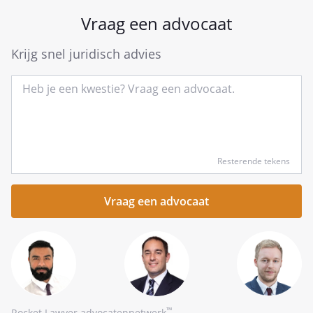
Vraag een advocaat
Krijg snel juridisch advies
Type
Resterende tekens
hier
kort
je
vraag
™
Rocket Lawyer advocatennetwerk