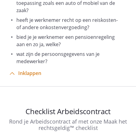
toepassing zoals een auto of mobiel van de
verzoeken van de Werkgever om
zaak?
andere werkzaamheden te verrichten
op te volgen.
heeft je werknemer recht op een reiskosten-
of andere onkostenvergoeding?
De standplaats van Werknemer zal bij
bied je je werknemer een pensioenregeling
aanvang van de arbeidsovereenkomst
aan en zo ja, welke?
wat zijn de persoonsgegevens van je
zijn, maar Werkgever behoudt zich het
medewerker?
recht voor hierin wijziging aan te
Inklappen
brengen.
Werknemer zal op verzoek van
Werkgever werkzaamheden verrichten
voor ondernemingen die gelieerd zijn
aan de onderneming van Werkgever, al
Checklist Arbeidscontract
dan niet ten kantore van de gelieerde
Rond je Arbeidscontract af met onze Maak het
onderneming.
rechtsgeldig™ checklist
Artikel