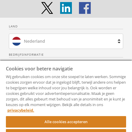
De Werkgever mag voornoemde
toestemming niet weigeren, tenzij de
Werkgever hiervoor een objectieve
rechtvaardigingsgrond heeft op het
LAND
moment dat de Werkgever deze
toestemming weigert.
Nederland
Bij weigering maakt de Werkgever
Brazilië
voornoemde rechtvaardigingsgrond
BEDRIJFSINFORMATIE
schriftelijk aan de Werknemer kenbaar.
Over ons
Neem contact op
Spanje
Cookies voor betere navigatie
Onder objectieve
rechtvaardigingsgrond wordt in ieder
Wij gebruiken cookies om onze site soepel te laten werken. Sommige
Privacy Policy
Alle documenten
Frankrijk
cookies zorgen ervoor dat je ingelogd blijft, terwijl andere ons helpen
geval verstaan
te begrijpen welke inhoud voor jou belangrijk is. Ook worden er
het beschermen van de
Gebruiksvoorwaarden
Toegankelijkheid
cookies gebruikt voor advertentiepersonalisatie. Maak je geen
Verenigd Koninkrijk
bedrijfsgeheimen van de Werkgever of
zorgen, dit alles gebeurt met behoud van je anonimiteit en je kunt je
Hulp
het voorkomen van
Cookie-instellingen
keuzes op elk moment wijzigen. Bekijk alle details in ons
Verenigde Staten
privacybeleid.
belangenconflicten.
RocketSign
Alle cookies accepteren
Artikel