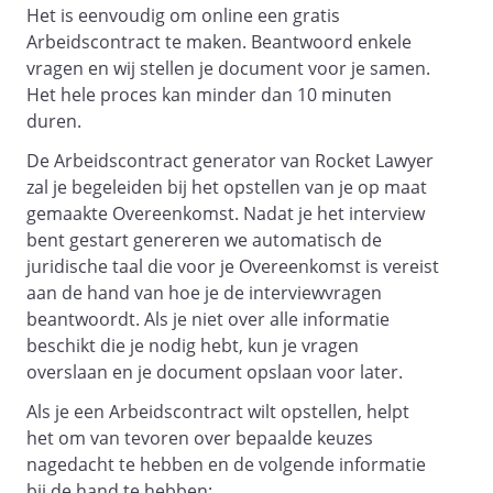
Het is eenvoudig om online een gratis
, hierna te noemen: ‘
Arbeidscontract te maken. Beantwoord enkele
Werknemer
vragen en wij stellen je document voor je samen.
’;
Het hele proces kan minder dan 10 minuten
duren.
Hierna gezamenlijk te noemen:
De Arbeidscontract generator van Rocket Lawyer
Partijen
zal je begeleiden bij het opstellen van je op maat
gemaakte Overeenkomst. Nadat je het interview
bent gestart genereren we automatisch de
Overwegen het volgende:
juridische taal die voor je Overeenkomst is vereist
aan de hand van hoe je de interviewvragen
beantwoordt. Als je niet over alle informatie
partijen gaan met elkaar een
beschikt die je nodig hebt, kun je vragen
arbeidsovereenkomst voor
overslaan en je document opslaan voor later.
de Werkgever en Werknemer
Als je een Arbeidscontract wilt opstellen, helpt
leggen de tussen hen gemaakte
het om van tevoren over bepaalde keuzes
afspraken vast in deze
nagedacht te hebben en de volgende informatie
arbeidsovereenkomst
bij de hand te hebben: