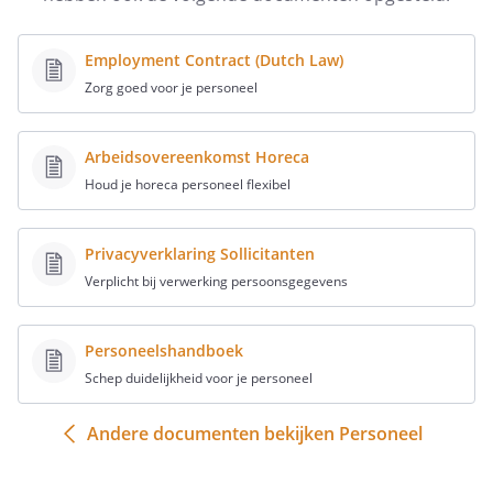
gewijzigde cao verstrekken.
Artikel
Employment Contract (Dutch Law)
7
Zorg goed voor je personeel
- P
ersoneelshandboek
Arbeidsovereenkomst Horeca
Met ondertekening van deze
Houd je horeca personeel flexibel
arbeidsovereenkomst verklaart
Werknemer zich ook bekend en
akkoord met de bepalingen uit het
Privacyverklaring Sollicitanten
personeelshandboek van Werkgever,
Verplicht bij verwerking persoonsgegevens
dat hierbij als bijlage wordt gevoegd.
Artikel
Personeelshandboek
16
Schep duidelijkheid voor je personeel
- Vakantie
Artikel
Andere documenten bekijken Personeel
17
- Pensioen