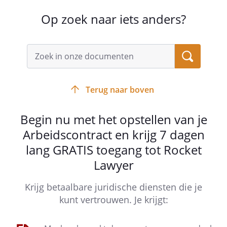
Werkgever biedt geen
Op zoek naar iets anders?
pensioenregeling aan.
Artikel
18
- Onkostenvergoeding en regelingen
Werknemer heeft recht op een
Terug naar boven
onkostenvergoeding. Deze vergoeding
geldt als tegemoetkoming in:
Begin nu met het opstellen van je
Werknemer heeft geen recht op de
Arbeidscontract en krijg 7 dagen
onkostenregeling bij ziekte die 30
dagen of langer duurt, non-
lang GRATIS toegang tot Rocket
actiefstelling of schorsing.
Lawyer
Artikel
23
Krijg betaalbare juridische diensten die je
- Ziekte en arbeidsongeschiktheid
kunt vertrouwen. Je krijgt:
Artikel