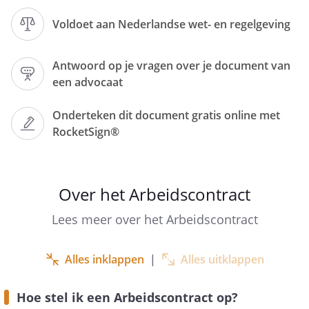
Voldoet aan Nederlandse wet- en regelgeving
Partijen:
Antwoord op je vragen over je document van
, gevestigd aan de
een advocaat
,
,
KvK-nummer
,
Onderteken dit document gratis online met
vertegenwoordigd door
RocketSign®
, hierna te noemen: '
Werkgever
';
Over het Arbeidscontract
Lees meer over het Arbeidscontract
en
Alles inklappen
|
Alles uitklappen
, wonende aan de
,
,
Hoe stel ik een Arbeidscontract op?
geboren op
te