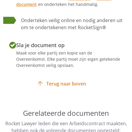
- Proeftijd
document
en onderteken het handmatig.
Artikel
6
Onderteken veilig online en nodig anderen uit
om te ondertekenen met RocketSign®
-
C
ao
Sla je document op
Op de arbeidsovereenkomst is de
Maak voor elke partij een kopie van de
Overeenkomst. Elke partij moet zijn eigen getekende
collectieve arbeidsovereenkomst
Overeenkomst veilig opslaan.
van toepassing.
Indien de bepalingen in de cao op enig
moment gunstiger zijn dan de
Terug naar boven
afspraken uit deze
arbeidsovereenkomst, dan prevaleren
de bepalingen van de cao.
De Werknemer ontvangt bij
Gerelateerde documenten
indiensttreding de cao. Indien de cao
Rocket Lawyer leden die een Arbeidscontract maakten,
wordt gewijzigd zal de Werkgever aan
hebben ook de volgende documenten opgesteld:
de Werknemer een kopie van de