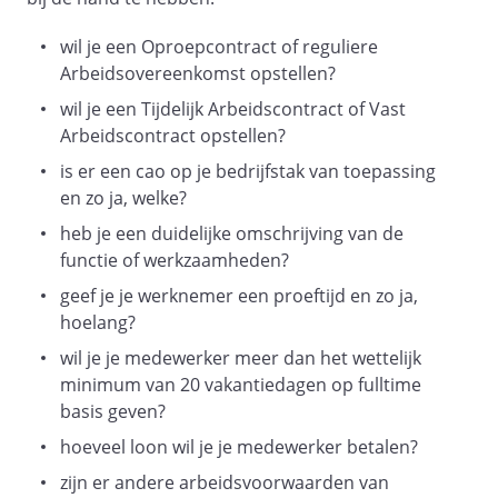
de Werknemer is bevoegd om in
Nederland te kunnen werken
wil je een Oproepcontract of reguliere
Arbeidsovereenkomst opstellen?
wil je een Tijdelijk Arbeidscontract of Vast
Zijn overeengekomen:
Arbeidscontract opstellen?
is er een cao op je bedrijfstak van toepassing
en zo ja, welke?
Artikel
1
heb je een duidelijke omschrijving van de
functie of werkzaamheden?
- Datum indiensttreding, functie en
standplaats
geef je je werknemer een proeftijd en zo ja,
hoelang?
Werknemer treedt op
bij Werkgever in dienst als
wil je je medewerker meer dan het wettelijk
.
minimum van 20 vakantiedagen op fulltime
basis geven?
De werkzaamheden bestaan uit:
hoeveel loon wil je je medewerker betalen?
.
zijn er andere arbeidsvoorwaarden van
De Werknemer is verplicht redelijke