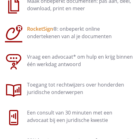
24
Maak onbeperkt documenten: pas aan, deel,
download, print en meer
- Collectieve Ongevallenverzekeringen
Werknemer valt niet onder een door
Werkgever afgesloten collectieve
RocketSign
®: onbeperkt online
ongevallenverzekering.
ondertekenen van al je documenten
Artikel
26
Vraag een advocaat* om hulp en krijg binnen
- Verlofregelingen
één werkdag antwoord
In de Wet Arbeid en Zorg (WAZO) is het
bijzonder verlof geregeld dat aan
Toegang tot rechtwijzers over honderden
werknemer wordt verleend:
juridische onderwerpen
calamiteiten- en ander kort
verzuimverlof (art.4:1)
kortdurend zorgverlof (art.5:1 t/m
Een consult van 30 minuten met een
5:8, 5:15, 5:16)
advocaat bij een juridische kwestie
langdurend zorgverlof (art.5:9 t/m
5:14, 5:15, 5:16)
zwangerschaps- en