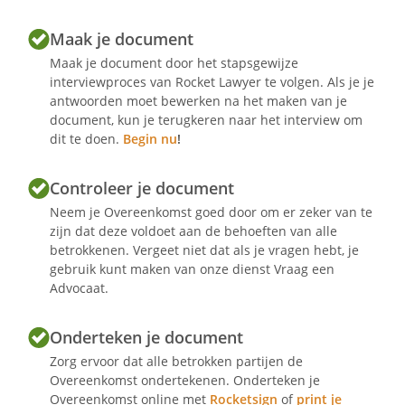
2
- Duur van de overeenkomst
Maak je document
Maak je document door het stapsgewijze
Deze arbeidsovereenkomst is
interviewproces van Rocket Lawyer te volgen. Als je je
aangegaan voor bepaalde tijd en vangt
antwoorden moet bewerken na het maken van je
aan op
document, kun je terugkeren naar het interview om
en
dit te doen.
Begin nu
!
.
De Werkgever houdt zich aan het
Controleer je document
artikel 7:668 lid 1 sub a en b BW
Neem je Overeenkomst goed door om er zeker van te
aanzegverplichting en bevestigt dat de
zijn dat deze voldoet aan de behoeften van alle
arbeidsovereenkomst niet
betrokkenen. Vergeet niet dat als je vragen hebt, je
automatisch verlengd zal worden. De
gebruik kunt maken van onze dienst Vraag een
Werknemer kan geen aanspraak
Advocaat.
maken op de boete als bedoeld in
artikel 7:668 lid 3 BW.
Onderteken je document
Zorg ervoor dat alle betrokken partijen de
Artikel
Overeenkomst ondertekenen. Onderteken je
3
Overeenkomst online met
Rocketsign
of
print je