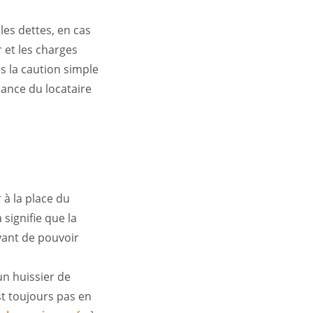
les dettes, en cas
r et les charges
es la caution simple
llance du locataire
 à la place du
 signifie que la
vant de pouvoir
un huissier de
st toujours pas en