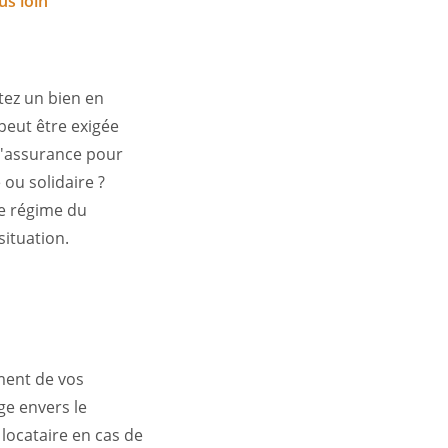
us loin
tez un bien en
 peut être exigée
 d'assurance pour
ou solidaire ?
le régime du
situation.
ment de vos
ge envers le
 locataire en cas de