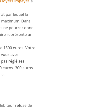
s loyers impayés
à
rat par lequel la
ant maximum. Dans
ous ne pourrez donc
aire représente un
de 1500 euros. Votre
i vous avez
s pas réglé ses
00 euros. 300 euros
hie.
 débiteur refuse de