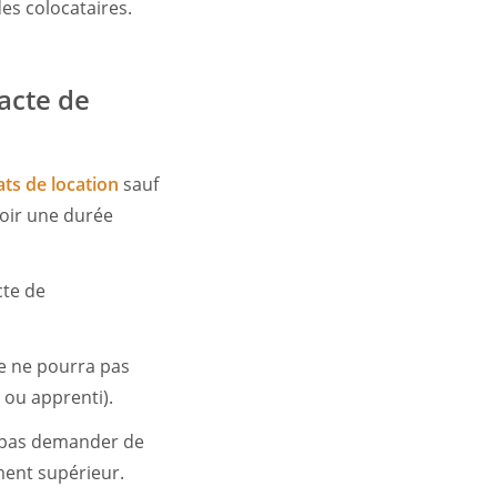
des colocataires.
acte de
ats de location
sauf
voir une durée
cte de
ire ne pourra pas
t ou apprenti).
ra pas demander de
ement supérieur.