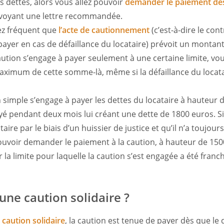
 dettes, alors vous allez pouvoir
demander le paiement de
envoyant une lettre recommandée.
sez fréquent que
l’acte de cautionnement
(c’est-à-dire le cont
payer en cas de défaillance du locataire) prévoit un mont
 caution s’engage à payer seulement à une certaine limite, v
ximum de cette somme-là, même si la défaillance du locat
.
on simple s’engage à payer les dettes du locataire à hauteur 
ayé pendant deux mois lui créant une dette de 1800 euros. S
aire par le biais d’un huissier de justice et qu’il n’a toujour
pouvoir demander le paiement à la caution, à hauteur de 15
 la limite pour laquelle la caution s’est engagée a été franc
une caution solidaire ?
e
caution solidaire
, la caution est tenue de payer dès que le