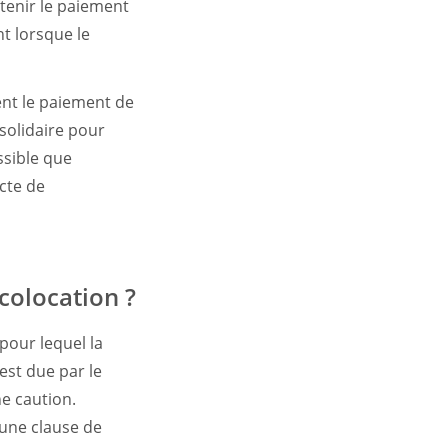
btenir le paiement
nt lorsque le
nt le paiement de
 solidaire pour
ssible que
acte de
colocation ?
 pour lequel la
est due par le
ne caution.
a une clause de