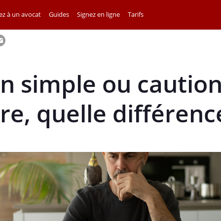
z à un avocat
Guides
Signez en ligne
Tarifs
n simple ou cautio
ire, quelle différenc