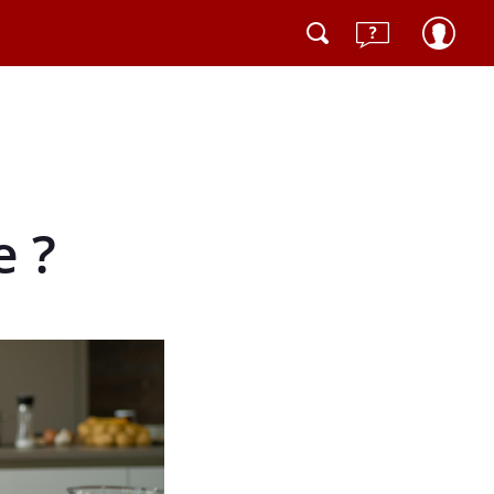
n
e ?