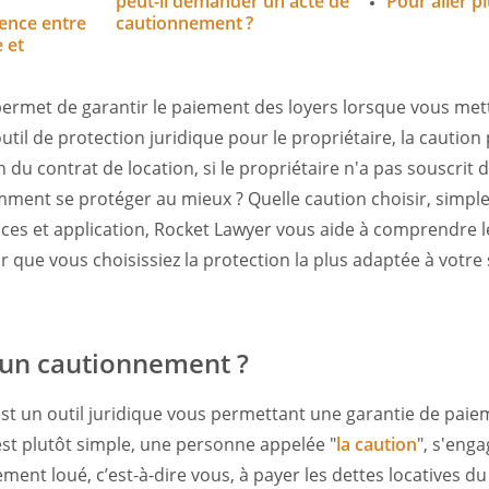
peut-il demander un acte de
Pour aller pl
rence entre
cautionnement ?
 et
ermet de garantir le paiement des loyers lorsque vous met
outil de protection juridique pour le propriétaire, la caution
n du contrat de location, si le propriétaire n'a pas souscrit
ment se protéger au mieux ? Quelle caution choisir, simple 
ences et application, Rocket Lawyer vous aide à comprendre 
que vous choisissiez la protection la plus adaptée à votre 
’un cautionnement ?
st un outil juridique vous permettant une garantie de paie
est plutôt simple, une personne appelée "
la caution
", s'enga
ment loué, c’est-à-dire vous, à payer les dettes locatives du