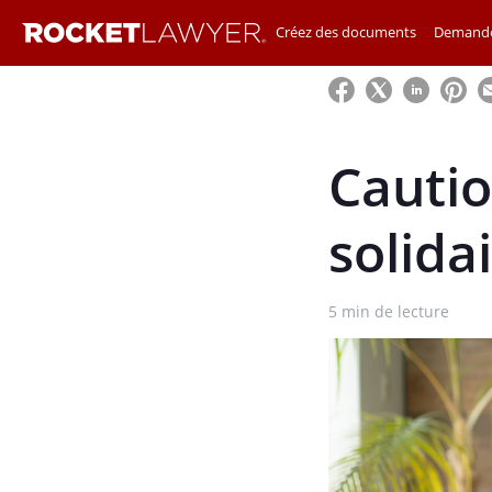
Créez des documents
Demande
Cautio
solida
5
min de lecture