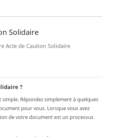
olidaire pour
on Solidaire
écution du contrat susmentionné.
re Acte de Caution Solidaire
tant du loyer qui est de
s. Il sera révisé chaque année
 loyers publié par l'INSEE.
lidaire ?
à payer les sommes dues
 est simple. Répondez simplement à quelques
, venait à défaillir face à ses
document pour vous. Lorsque vous avez
la limite de la somme de
éation de votre document est un processus
principal et en accessoires de
€)
.