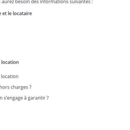
s aurez besoin des informations suivantes :
rtée de mon engagement et de ses
 et le locataire
ution solidaire est valable pour
on susmentionné, pour le paiement
rges, des réparations locatives
 location
res frais pouvant lui incomber.
 location
sance des termes de l’article 22-1
hors charges ?
989 qui dispose que : " lorsque
n s’engage à garantir ?
 résultant d'un contrat de
 du présent titre ne comporte
 lorsque la durée
indéterminée, la caution peut le