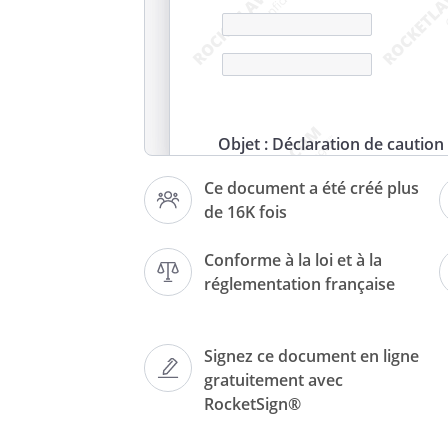
Objet : Déclaration de caution 
Ce document a été créé plus
de 16K fois
Madame, Monsieur,
Conforme à la loi et à la
réglementation française
Je soussigné
Signez ce document en ligne
présente avoir pleinement con
gratuitement avec
présente, que vous avez signé
RocketSign®
, le
situé
.