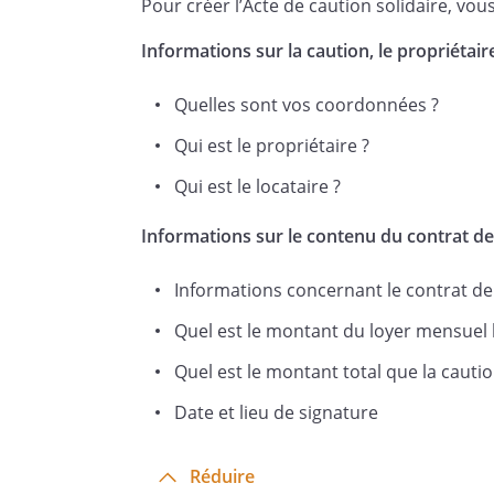
Pour créer l’Acte de caution solidaire, vou
J'ai bien conscience de la po
Informations sur la caution, le propriétaire
conséquences.
Quelles sont vos coordonnées ?
Qui est le propriétaire ?
Mon engagement en tant que ca
la durée du contrat de locati
Qui est le locataire ?
notamment des loyers, des cha
Informations sur le contenu du contrat de
imputables au locataire et aut
Informations concernant le contrat de
Je reconnais avoir pris connais
Quel est le montant du loyer mensuel 
alinéa 1 de la loi du 6 juillet 1
Quel est le montant total que la cautio
le cautionnement d'obligations
Date et lieu de signature
location conclu en application
aucune indication de durée ou
Réduire
du cautionnement est stipulée 