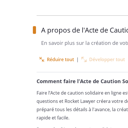
Je déclare me porter caution s
A propos de l'Acte de Cauti
, à votre profit, quant à l'ex
En savoir plus sur la création de vot
J'ai bien connaissance du mon
Réduire tout
|
Développer tout
€ par moi
selon l'indice de référence des
Comment faire l’Acte de Caution So
Par la présente, je m'engage 
Faire l’Acte de caution solidaire en ligne
par locataire
questions et Rocket Lawyer créera votre 
obligations envers vous, dans 
préparé tous les détails à l'avance, la cr
correspondant au montant en 
rapide et facile.
, (