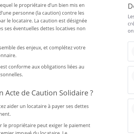
D
 lequel le propriétaire d’un bien mis en
 d’une personne (la caution) contre les
Le
r le locataire. La caution est désignée
cr
es ses éventuelles dettes locatives non
on
nsemble des enjeux, et complétez votre
nnaire.
st conforme aux obligations liées au
sonnelles.
 Acte de Caution Solidaire ?
z aider un locataire à payer ses dettes
ment.
car le propriétaire peut exiger le paiement
premier impayé du locataire. Le