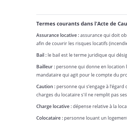
résilier unilatéralement. La ré
contrat de location, qu'il s'agi
contrat reconduit ou renouvelé
Termes courants dans l’Acte de Cau
reçoit notification de la résilia
Assurance locative :
assurance qui doit obl
afin de couvrir les risques locatifs (incen
Bail :
le bail est le terme juridique qui dési
Acte de caution solidaire signé
Bailleur :
personne qui donne en location le
.
mandataire qui agit pour le compte du pro
Caution :
personne qui s’engage à l’égard du
charges du locataire s'il ne remplit pas ses
Charge locative :
dépense relative à la loca
________________________________
Colocataire :
personne louant un logement 