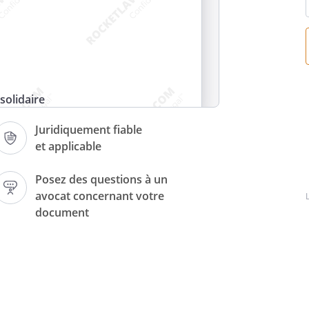
i
solidaire
Juridiquement fiable
et applicable
Posez des questions à un
avocat concernant votre
, demeurant
document
, atteste par la
naissance du bail annexé à la
 avec locataire
, pour le logement