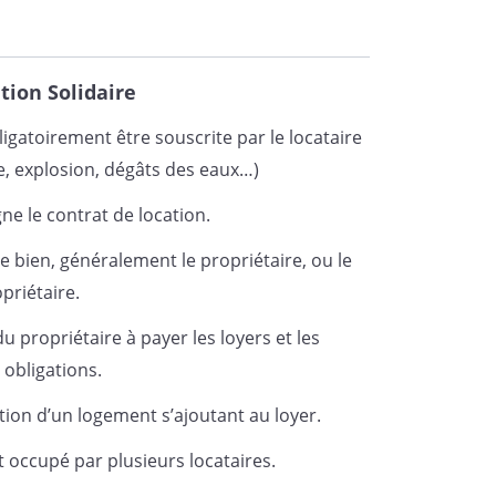
siliation prend effet au terme du
sse du contrat initial ou d'un
, au cours duquel le Bailleur
tion Solidaire
tion ".
igatoirement être souscrite par le locataire
die, explosion, dégâts des eaux…)
gne le contrat de location.
 le
à
 bien, généralement le propriétaire, ou le
priétaire.
 propriétaire à payer les loyers et les
 obligations.
tion d’un logement s’ajoutant au loyer.
_
_________________________________
occupé par plusieurs locataires.