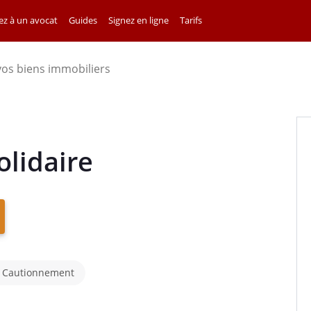
z à un avocat
Guides
Signez en ligne
Tarifs
vos biens immobiliers
olidaire
e Cautionnement