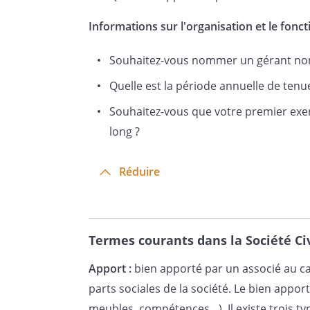
que par les présents statuts.
Informations sur l'organisation et le fonc
Article 2 - Objet
Souhaitez-vous nommer un gérant non 
Quelle est la période annuelle de ten
Souhaitez-vous que votre premier exer
La Société a pour objet :
long ?
- l'acquisition, la prise à bail, la g
tous biens immobiliers ;
Réduire
- la construction, la réfection, la r
généralement, la mise en valeur d
- l'emprunt de tous fonds nécessair
Termes courants dans la Société Civ
mise en place de toutes sûretés ré
Apport :
bien apporté par un associé au ca
la conclusion de ces emprunts.
parts sociales de la société. Le bien appor
Et plus généralement, toutes o
meubles, compétences…). Il existe trois ty