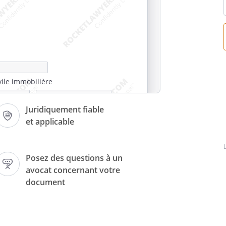
i
vile immobilière
Juridiquement fiable
urs de constitution
et applicable
Posez des questions à un
avocat concernant votre
document
TUTS SCI