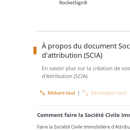
RocketSign®
À propos du document Socié
d'attribution (SCIA)
Les soussigné(e)s :
En savoir plus sur la création de vot
d'Attribution (SCIA)
Réduire tout
|
Développer tout
Comment faire la Société Civile Imm
ci-après dénommé(e)s, ensemble, 
Faire la Société Civile Immobilière d'Attri