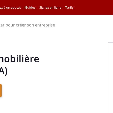
z à un avocat
Guides
Signez en ligne
Tarifs
ter pour créer son entreprise
mobilière
A)