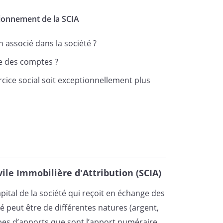
tionnement de la SCIA
associé dans la société ?
ue des comptes ?
cice social soit exceptionnellement plus
estion, la location et l'administration de
énovation, la réhabilitation et plus
e tous biens immobiliers ;
es à la réalisation de cet objet, et la
ile Immobilière d'Attribution (SCIA)
elles ou autres garanties nécessaires à
pital de la société qui reçoit en échange des
té peut être de différentes natures (argent,
pérations financières, mobilières
pes d’apports que sont l’apport numéraire,