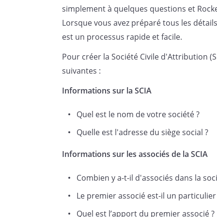
simplement à quelques questions et Rock
Lorsque vous avez préparé tous les détails
Ont établi ainsi qu'il suit :
est un processus rapide et facile.
Pour créer la Société Civile d'Attribution 
Les statuts d'une société civile im
suivantes :
toute autre personne qui viendrait
d'associé.
Informations sur la SCIA
Quel est le nom de votre société ?
Article 1 - Forme
Quelle est l'adresse du siège social ?
Informations sur les associés de la SCIA
Il est formé entre les propriétaire
Combien y a-t-il d'associés dans la soci
celles qui pourraient l'être ultéri
régie par les articles 1832 à 1870-
Le premier associé est-il un particulie
juillet 1978, les dispositions léga
Quel est l’apport du premier associé ?