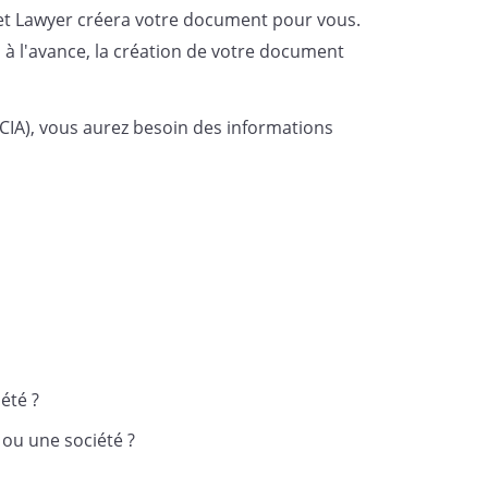
et Lawyer créera votre document pour vous.
 à l'avance, la création de votre document
(SCIA), vous aurez besoin des informations
mobilière devant exister entre eux et
 ultérieurement à acquérir la qualité
s de parts sociales ci-après créées et de
été ?
eurement, une société civile immobilière
1 du Code civil, le décret n° 78-704 du 3
r ou une société ?
les ou réglementaires applicables, ainsi