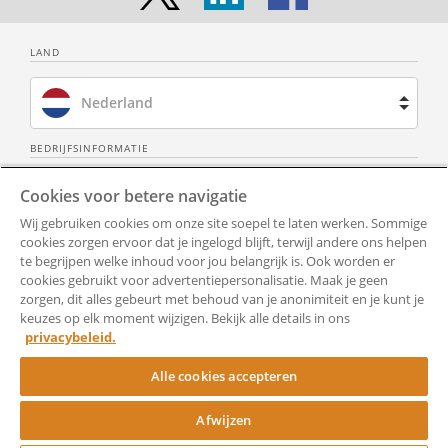
LAND
Nederland
Brazilië
BEDRIJFSINFORMATIE
Over ons
Neem contact op
Spanje
Cookies voor betere navigatie
Wij gebruiken cookies om onze site soepel te laten werken. Sommige
Privacy Policy
Alle documenten
Frankrijk
cookies zorgen ervoor dat je ingelogd blijft, terwijl andere ons helpen
te begrijpen welke inhoud voor jou belangrijk is. Ook worden er
Gebruiksvoorwaarden
Toegankelijkheid
cookies gebruikt voor advertentiepersonalisatie. Maak je geen
Verenigd Koninkrijk
zorgen, dit alles gebeurt met behoud van je anonimiteit en je kunt je
Hulp
Cookie-instellingen
keuzes op elk moment wijzigen. Bekijk alle details in ons
Verenigde Staten
privacybeleid.
RocketSign
Alle cookies accepteren
Afwijzen