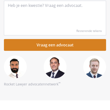
Type
Resterende tekens
hier
kort
je
vraag
™
Rocket Lawyer advocatennetwerk