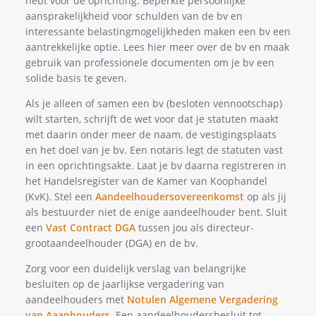
hebt voor de oprichting. Beperkte persoonlijke
aansprakelijkheid voor schulden van de bv en
interessante belastingmogelijkheden maken een bv een
aantrekkelijke optie. Lees hier meer over de bv en maak
gebruik van professionele documenten om je bv een
solide basis te geven.
Als je alleen of samen een bv (besloten vennootschap)
wilt starten, schrijft de wet voor dat je statuten maakt
met daarin onder meer de naam, de vestigingsplaats
en het doel van je bv. Een notaris legt de statuten vast
in een oprichtingsakte. Laat je bv daarna registreren in
het Handelsregister van de Kamer van Koophandel
(KvK). Stel een
Aandeelhoudersovereenkomst
op als jij
als bestuurder niet de enige aandeelhouder bent. Sluit
een
Vast Contract DGA
tussen jou als directeur-
grootaandeelhouder (DGA) en de bv.
Zorg voor een duidelijk verslag van belangrijke
besluiten op de jaarlijkse vergadering van
aandeelhouders met
Notulen Algemene Vergadering
van Aaanhouders
. Een aandeelhoudersbesluit tot