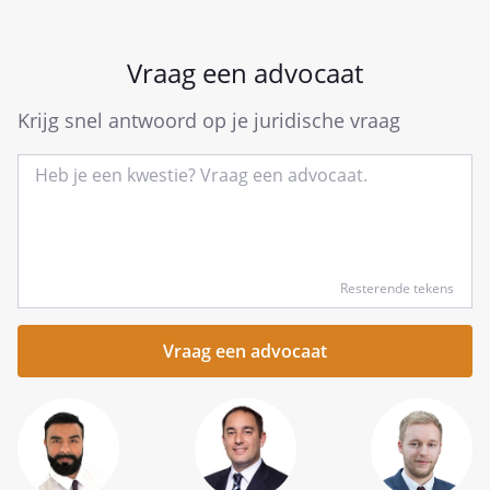
Vraag een advocaat
Krijg snel antwoord op je juridische vraag
Type
Resterende tekens
hier
kort
je
vraag