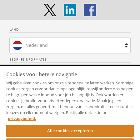
LAND
Nederland
Brazilië
BEDRIJFSINFORMATIE
Over ons
Neem contact op
Spanje
Cookies voor betere navigatie
Wij gebruiken cookies om onze site soepel te laten werken. Sommige
Privacy Policy
Alle documenten
Frankrijk
cookies zorgen ervoor dat je ingelogd blijft, terwijl andere ons helpen
te begrijpen welke inhoud voor jou belangrijk is. Ook worden er
Gebruiksvoorwaarden
Toegankelijkheid
cookies gebruikt voor advertentiepersonalisatie. Maak je geen
Verenigd Koninkrijk
zorgen, dit alles gebeurt met behoud van je anonimiteit en je kunt je
Hulp
Cookie-instellingen
keuzes op elk moment wijzigen. Bekijk alle details in ons
Verenigde Staten
privacybeleid.
RocketSign
Alle cookies accepteren