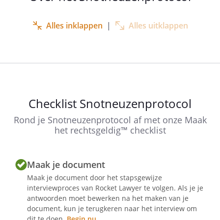
geval zijn handen na het reizen
met het OV, voor en na het eten,
Alles inklappen
|
Alles uitklappen
voor en na een bezoek aan een
winkel, supermarkt of andere plek
buiten het eigen pand waar veel
mensen zijn
als er geen water en zeep
voorhanden is, gebruikt de
Checklist Snotneuzenprotocol
medewerker desinfecterende gel
de medewerkers vermijdt h
Rond je Snotneuzenprotocol af met onze Maak
et aanraken van zijn gezicht
het rechtsgeldig™ checklist
de medewerker schudt geen
handen
Maak je document
Artikel 2 - Handenwasinstructie
Maak je document door het stapsgewijze
interviewproces van Rocket Lawyer te volgen. Als je je
antwoorden moet bewerken na het maken van je
document, kun je terugkeren naar het interview om
1. De medewerker was in ieder geval
dit te doen.
Begin nu
.