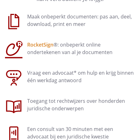
leidinggevende hierover voor 9.00 uur
op de eerste dag van zijn afwezigheid.
Maak onbeperkt documenten: pas aan, deel,
download, print en meer
Artikel 6 - Bezoekers ontvangen
Wanneer de medewerker een bezoeker
RocketSign
®: onbeperkt online
ontvangt, houdt hij de volgende regels
ondertekenen van al je documenten
in acht:
ontvang alleen bezoek als dat
absoluut noodzakelijk is
Vraag een advocaat* om hulp en krijg binnen
bezoekers mogen alleen komen
één werkdag antwoord
op afspraak en niet tegelijk
bezoekers worden ontvangen in
een daarvoor bestemde ruimte
Toegang tot rechtwijzers over honderden
vraag of je bezoeker of iemand in
juridische onderwerpen
zijn huishouden een van de
volgende klachten
Een consult van 30 minuten met een
heeft: neusverkoudheid,
advocaat bij een juridische kwestie
loopneus, niezen, keelpijn, lichte