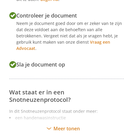
zijn handen:
Controleer je document
wanneer zijn handen vuil zijn
vóór het (klaarmaken van) eten
Neem je document goed door om er zeker van te zijn
dat deze voldoet aan de behoeften van alle
en na aanraken van rauw vlees
betrokkenen. Vergeet niet dat als je vragen hebt, je
na een toiletbezoek
gebruik kunt maken van onze dienst
Vraag een
na het hoesten of niezen in de
Advocaat
.
handen
na het snuiten van zijn neus
Sla je document op
na het schoonmaken
De medewerker volgt tijdens het
wassen de volgende stappen:
maak de handen goed nat
Wat staat er in een
neem vervolgens wat vloeibare
Snotneuzenprotocol?
zeep uit een pompje
wrijf de handen lang genoeg over
In dit Snotneuzenprotocol staat onder meer:
elkaar
een handenwasinstructie
zorg daarbij dat de boven- en
regels over het wel of niet dragen van een mondkapje
Meer tonen
onderkant goed bedekt zijn met