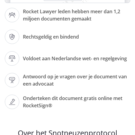
Rocket Lawyer leden hebben meer dan 1,2
miljoen documenten gemaakt
Rechtsgeldig en bindend
Artikel 1 - Hygiënemaatregelen
Voldoet aan Nederlandse wet- en regelgeving
1. Voor elke medewerker gelden de
volgende hygiënemaatregelen:
Antwoord op je vragen over je document van
de medewerkers niest of hoest
een advocaat
in de elleboog
de medewerker
Onderteken dit document gratis online met
gebruikt papieren zakdoeken
RocketSign®
slechts eenmalig
de medewerker wast m
inimaal 6 x per dag zijn handen
volgens de handenwasinstructie
Over het Snotneuzenprotocol
de medewerker wast in ieder