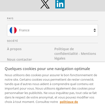
PAYS
France
Brésil
SOCIÉTÉ
À propos
Politique de
Espagne
confidentialité - Mentions
légales
Nous contacter
Pays-Bas
Quelques cookies pour une navigation optimale
Nos tarifs
Tous nos documents
Royaume-Uni
Nous utilisons des cookies pour assurer le bon fonctionnement de
FAQ
notre site. Certains cookies vous permettent de rester connecté,
cgvu
États-Unis
tandis que d'autres nous aident à comprendre quel contenu est
important pour vous. Nous utilisons également des cookies pour
Accessibilté
Partenaires
personnaliser les publicités. Ne vous inquiétez pas, tout cela se fait
dans le respect de votre anonymat, et vous pouvez modifier vos
Paramètrer
CGU pour les avocats
choix à tout moment. Consultez notre
politique de