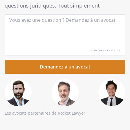
questions juridiques. Tout simplement
Entrez
caractères restants
votre
question
succincte
ici
Les avocats partenaires de Rocket Lawyer