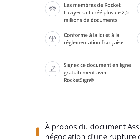
Les membres de Rocket
Lawyer ont créé plus de 2,5
millions de documents
Objet :
Information sur mon dr
Conforme à la loi et à la
réglementation française
Comme la loi m’y autorise, je 
Signez ce document en ligne
intention de me faire assister a
gratuitement avec
conventionnelle de mon contrat
RocketSign®
, 
du 
, 
ainsi
suivants.
Je vous prie d’agréer, 
 l’expre
À propos du document Assis
négociation d'une rupture 