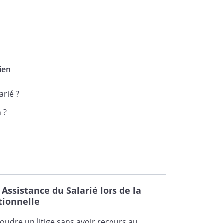
ien
arié ?
 ?
ssistance du Salarié lors de la
tionnelle
oudre un litige sans avoir recours au