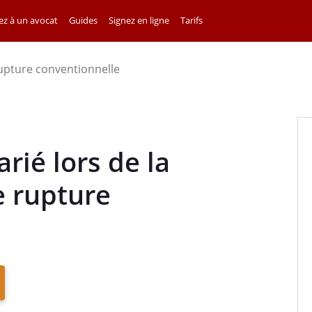
z à un avocat
Guides
Signez en ligne
Tarifs
upture conventionnelle
rié lors de la
e rupture