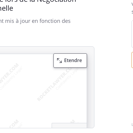
elle
t mis à jour en fonction des
Etendre
i
A