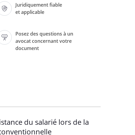
, l
e 
Juridiquement fiable
et applicable
oit à assistance
Posez des questions à un
avocat concernant votre
document
vous informe, par la présente, de mon 
u cours des entretiens relatifs à la rupture 
 de travail.
, sera donc lors de l’entretien 
 qu’éventuellement lors des entretiens 
ssion de ma considération distinguée.
tance du salarié lors de la
conventionnelle