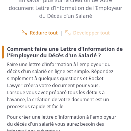
En savoir plus sur la création de votre
document Lettre d’Information de l’Employeur
,
du Décès d’un Salarié
Réduire tout
|
Développer tout
J’ai le regret de vous annoncer le décès
de
Comment faire une Lettre d'Information de
survenu le
qui était
l'Employeur du Décès d'un Salarié ?
au sein de votre
Faire une lettre d'information à l'employeur du
établissement.
décès d'un salarié en ligne est simple. Répondez
simplement à quelques questions et Rocket
Lawyer créera votre document pour vous.
Je vous fais parvenir ci-joint une copie de
Lorsque vous avez préparé tous les détails à
l’acte de décès.
l'avance, la création de votre document est un
processus rapide et facile.
Pour créer une lettre d'information à l'employeur
Je vous prie de m’adresser les documents
du décès d'un salarié vous aurez besoin des
suivants :