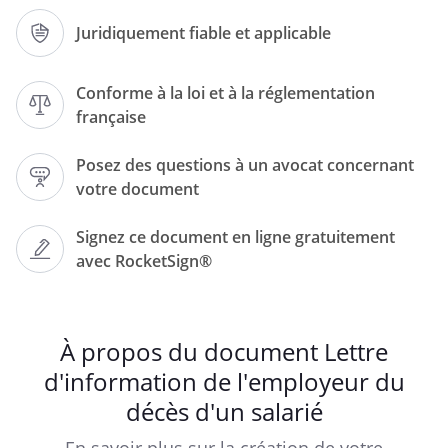
Juridiquement fiable et applicable
Conforme à la loi et à la réglementation
française
Posez des questions à un avocat concernant
votre document
Signez ce document en ligne gratuitement
avec RocketSign®
Lettre recommandée avec accusé de
réception
À propos du document Lettre
d'information de l'employeur du
décès d'un salarié
Objet : Décès d’un collaborateur