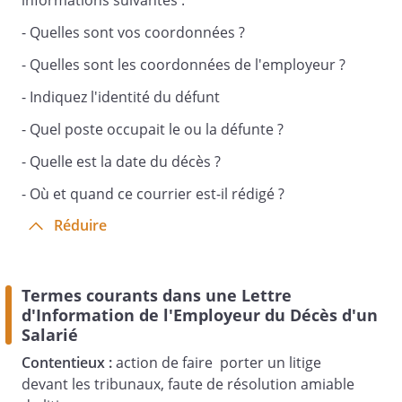
informations suivantes :
dernier bulletin de salaire ;
- Quelles sont vos coordonnées ?
solde de tout compte ;
- Quelles sont les coordonnées de l'employeur ?
certificat de travail ;
- Indiquez l'identité du défunt
attestation de salaire.
- Quel poste occupait le ou la défunte ?
Je vous remercie de procéder au
- Quelle est la date du décès ?
versement des sommes dues et de
m’informer des éventuelles aides ou
- Où et quand ce courrier est-il rédigé ?
capital-décès dont bénéficiait dans le
Réduire
cadre de plans d’entreprise.
Veuillez agréer,
Termes courants dans une Lettre
d'Information de l'Employeur du Décès d'un
Salarié
l’expression de mes salutations
distinguées.
Contentieux :
action de faire porter un litige
devant les tribunaux, faute de résolution amiable