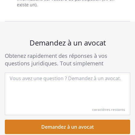
existe un).
Demandez à un avocat
Obtenez rapidement des réponses à vos
questions juridiques. Tout simplement
Entrez
caractères restants
votre
question
succincte
ici