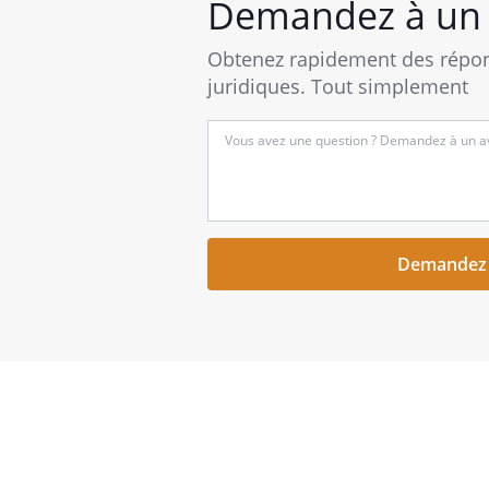
Demandez à un 
Obtenez rapidement des répon
juridiques. Tout simplement
Entrez
votre
question
succincte
ici