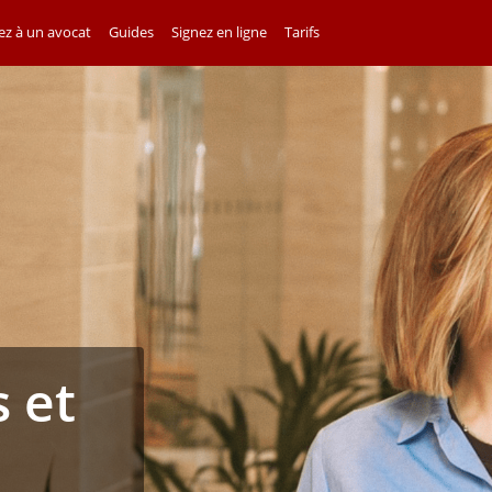
z à un avocat
Guides
Signez en ligne
Tarifs
 et