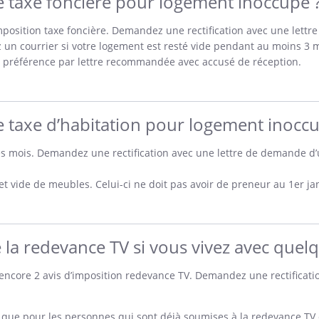
axe foncière pour logement inoccupé 
imposition taxe foncière. Demandez une rectification avec une let
un courrier si votre logement est resté vide pendant au moins 3 mo
e préférence par lettre recommandée avec accusé de réception.
axe d’habitation pour logement inoccu
es mois. Demandez une rectification avec une lettre de demande d
et vide de meubles. Celui-ci ne doit pas avoir de preneur au 1er jan
la redevance TV si vous vivez avec quelq
ncore 2 avis d’imposition redevance TV. Demandez une rectifica
ue pour les personnes qui sont déjà soumises à la redevance TV en