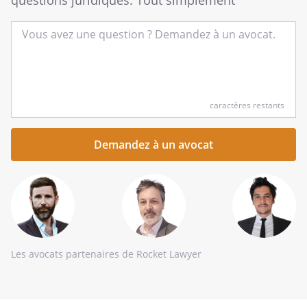
questions juridiques. Tout simplement
Entrez
caractères restants
votre
question
succincte
ici
Les avocats partenaires de Rocket Lawyer