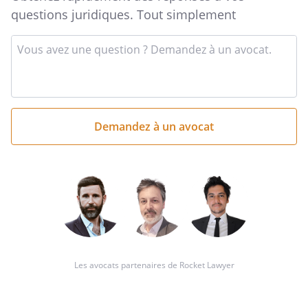
questions juridiques. Tout simplement
Entrez
votre
question
succincte
ici
Les avocats partenaires de Rocket Lawyer