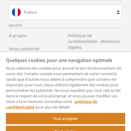
France
Brésil
SOCIÉTÉ
À propos
Politique de
Espagne
confidentialité - Mentions
légales
Nous contacter
Pays-Bas
Quelques cookies pour une navigation optimale
Nos tarifs
Tous nos documents
Royaume-Uni
Nous utilisons des cookies pour assurer le bon fonctionnement de
FAQ
notre site. Certains cookies vous permettent de rester connecté,
cgvu
États-Unis
tandis que d'autres nous aident à comprendre quel contenu est
important pour vous. Nous utilisons également des cookies pour
Accessibilté
Partenaires
personnaliser les publicités. Ne vous inquiétez pas, tout cela se fait
dans le respect de votre anonymat, et vous pouvez modifier vos
Paramètrer
CGU pour les avocats
choix à tout moment. Consultez notre
politique de
confidentialité
pour plus de détails.
RocketSign
Tout accepter