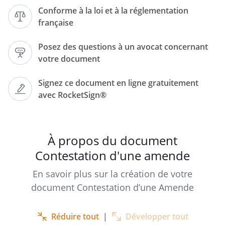
Conforme à la loi et à la réglementation
française
Posez des questions à un avocat concernant
votre document
Le
, à
Signez ce document en ligne gratuitement
avec RocketSign®
À propos du document
Contestation d'une amende
Lettre recommandée avec AR
En savoir plus sur la création de votre
document Contestation d’une Amende
Objet : Contestation d’une amende
Référence :
Réduire tout
|
Développer tout