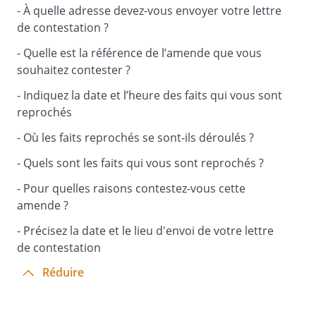
- À quelle adresse devez-vous envoyer votre lettre
de contestation ?
L'avis de contravention n'est donc pas
justifié, selon moi. C’est pourquoi je
- Quelle est la référence de l’amende que vous
conteste l'infraction et vous demande de
souhaitez contester ?
m’exonérer du montant de cette
- Indiquez la date et l’heure des faits qui vous sont
contravention.
reprochés
- Où les faits reprochés se sont-ils déroulés ?
Vous trouverez ci-joint l'ensemble des pièces
- Quels sont les faits qui vous sont reprochés ?
justificatives de ma contestation.
- Pour quelles raisons contestez-vous cette
amende ?
Par conséquent, en raison de ces
circonstances et de mon entière bonne foi, je
- Précisez la date et le lieu d'envoi de votre lettre
souhaite être exonéré de cette amende et vous
de contestation
serais de bien vouloir donner une suite
favorable à ma requête.
Réduire