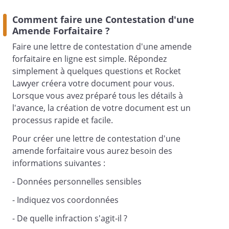
Comment faire une Contestation d'une
Madame, Monsieur ,
Amende Forfaitaire ?
Faire une lettre de contestation d'une amende
forfaitaire en ligne est simple. Répondez
J’ai été verbalisé le
à
simplement à quelques questions et Rocket
, pour l’infraction
Lawyer créera votre document pour vous.
suivante :
, à l'endroit
Lorsque vous avez préparé tous les détails à
suvant :
.
l'avance, la création de votre document est un
processus rapide et facile.
Je vous adresse ce courrier afin de
Pour créer une lettre de contestation d'une
contester cette sanction.
amende forfaitaire vous aurez besoin des
informations suivantes :
- Données personnelles sensibles
Voici les raisons qui justifient ma
contestation :
- Indiquez vos coordonnées
- De quelle infraction s'agit-il ?