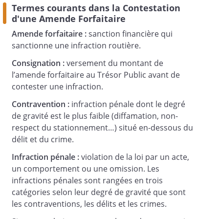
En vous remerciant de la prise en compte
Termes courants dans la Contestation
de ma requête dans les meilleurs délais,
d'une Amende Forfaitaire
je vous prie d’agréer, Madame, Monsieur
Amende forfaitaire :
sanction financière qui
l, l'assurance de ma haute considération.
sanctionne une infraction routière.
Consignation :
versement du montant de
l’amende forfaitaire au Trésor Public avant de
contester une infraction.
Contravention :
infraction pénale dont le degré
_________________________________
de gravité est le plus faible (diffamation, non-
respect du stationnement…) situé en-dessous du
_________________________________
délit et du crime.
Infraction pénale :
violation de la loi par un acte,
un comportement ou une omission. Les
PJ : original de la contravention et pièces
infractions pénales sont rangées en trois
justificatives
catégories selon leur degré de gravité que sont
les contraventions, les délits et les crimes.