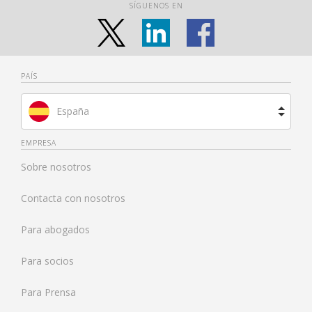
SÍGUENOS EN
PAÍS
España
Brasil
EMPRESA
Sobre nosotros
Francia
Contacta con nosotros
Países Bajos
Para abogados
Reino Unido
Para socios
Estados Unidos
Para Prensa