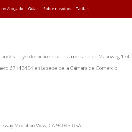
a un Abogado
Guías
Sobre nosotros
Tarifas
andés cuyo domicilio social está ubicado en Maanweg 174 -
número 67142494 en la sede de la Cámara de Comercio
Parkway Mountain View, CA 94043 USA