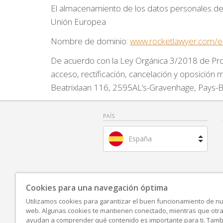
El almacenamiento de los datos personales de 
Unión Europea
Nombre de dominio:
www.rocketlawyer.com/e
De acuerdo con la Ley Orgánica 3/2018 de Prot
acceso, rectificación, cancelación y oposición 
Beatrixlaan 116, 2595AL’s-Gravenhage, Pays-Ba
PAÍS
España
Brasil
Francia
Cookies para una navegación óptima
Utilizamos cookies para garantizar el buen funcionamiento de nue
Países Bajos
web. Algunas cookies te mantienen conectado, mientras que otr
ayudan a comprender qué contenido es importante para ti. Tam