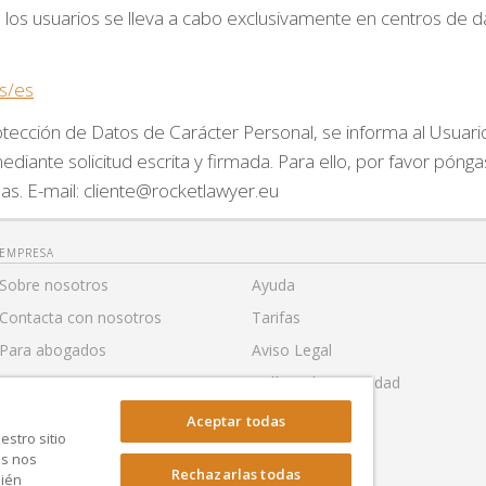
los usuarios se lleva a cabo exclusivamente en centros de d
s/es
ección de Datos de Carácter Personal, se informa al Usuario
mediante solicitud escrita y firmada. Para ello, por favor pó
s. E-mail: cliente@rocketlawyer.eu
EMPRESA
Sobre nosotros
Ayuda
Contacta con nosotros
Tarifas
Para abogados
Aviso Legal
Para socios
Política de Privacidad
Para Prensa
Accesibilidad
Aceptar todas
stro sitio
Condiciones generales de uso
Configuración
as nos
Rechazarlas todas
bién