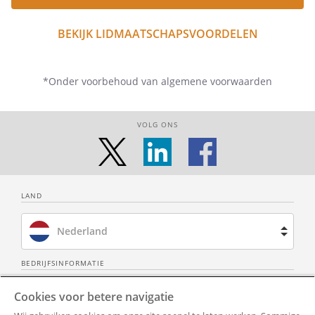
BEKIJK LIDMAATSCHAPSVOORDELEN
*Onder voorbehoud van algemene voorwaarden
VOLG ONS
LAND
Nederland
Brazilië
BEDRIJFSINFORMATIE
Over ons
Neem contact op
Spanje
Cookies voor betere navigatie