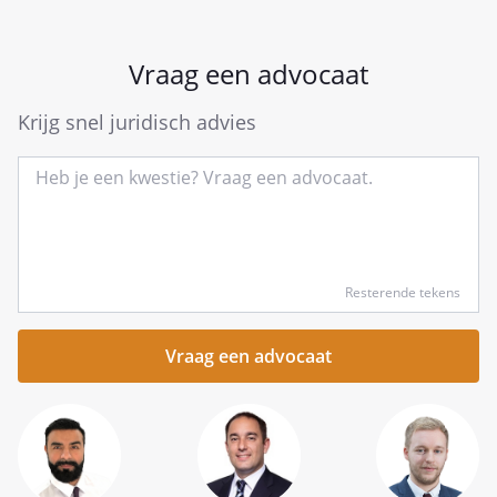
Vraag een advocaat
Krijg snel juridisch advies
Type
Resterende tekens
hier
kort
je
vraag