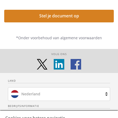
Stel je document op
*Onder voorbehoud van algemene voorwaarden
VOLG ONS
LAND
Nederland
Brazilië
BEDRIJFSINFORMATIE
Over ons
Neem contact op
Spanje