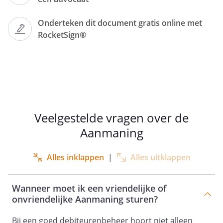
Onderteken dit document gratis online met
RocketSign®
Geachte
Veelgestelde vragen over de
Het betreft de volgende :
Aanmaning
Alles inklappen
|
Alles uitklappen
Factuurnummer
Factuurdatum
Vervaldatum
Wanneer moet ik een vriendelijke of
Factuurbedrag
onvriendelijke Aanmaning sturen?
Openstaand
Bij een goed debiteurenbeheer hoort niet alleen