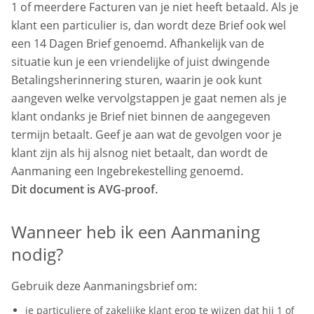
1 of meerdere Facturen van je niet heeft betaald. Als je
Laatste Aanmaning Per Mail
klant een particulier is, dan wordt deze Brief ook wel
Brief Aanmaning Tot Betaling
een 14 Dagen Brief genoemd. Afhankelijk van de
situatie kun je een vriendelijke of juist dwingende
Brief Laatste Aanmaning
Betalingsherinnering sturen, waarin je ook kunt
aangeven welke vervolgstappen je gaat nemen als je
Vriendelijke Aanmaning Tot Betaling
klant ondanks je Brief niet binnen de aangegeven
termijn betaalt. Geef je aan wat de gevolgen voor je
Vriendelijke Aanmaning
Betaalverzoek
klant zijn als hij alsnog niet betaalt, dan wordt de
Laatste Aanmaning Betaalverzoek
Aanmaning een Ingebrekestelling genoemd.
Dit document is AVG-proof.
Brief Betaalverzoek
Schriftelijke Aanmaning
Wanneer heb ik een Aanmaning
Aanmaning Betaling
Mail Betalingsherinnering
nodig?
Incasso Aanmaning
Aanmaningbrief Betaling
Gebruik deze Aanmaningsbrief om:
Eerste Betalingsherinnering
2de Aanmaning
je particuliere of zakelijke klant erop te wijzen dat hij 1 of