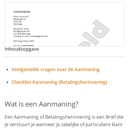
Betalingsherinnering Aanmaning
Tweede Betalingsherinnering
Laatste Aanmaning Voor Incasso
Inhoudsopgave
Herinnering Aanmaning
Brief Betalingsherinnering
Brief Aanmaning
Betalingsherinnering Per Email
Veelgestelde vragen over de Aanmaning
Herinneringsbrief
Herinneringsmail
Checklist Aanmaning (Betalingsherinnering)
Factuur Herinnering
Verzoek Tot Betaling
Wat is een Aanmaning?
Verzoek Tot Betaling Brief
Aanmaning Via Mail
Een Aanmaning of Betalingsherinnering is een Brief die
Aanmaning Tot Betaling
Aanmaning Herinnering
je verstuurt je wanneer je zakelijke of particuliere klant