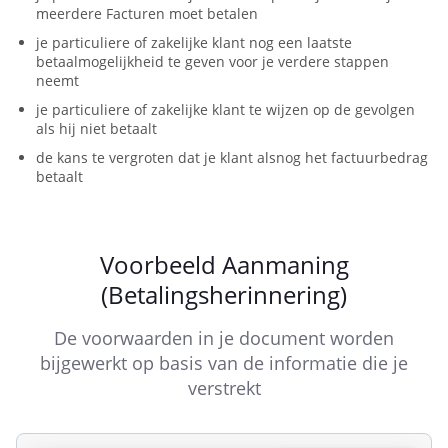
meerdere Facturen moet betalen
Eerste Aanmaningsbrief
Aanmaning Mail
je particuliere of zakelijke klant nog een laatste
betaalmogelijkheid te geven voor je verdere stappen
Herinnering Factuur
Factuur Herinnering
neemt
je particuliere of zakelijke klant te wijzen op de gevolgen
Factuur Niet Betaling
als hij niet betaalt
de kans te vergroten dat je klant alsnog het factuurbedrag
Ingebrekestelling Betaling Factuur
betaalt
Factuur Niet Betaald Herinnering
Herinneringsmail Factuur
Aanmaning Factuur
Voorbeeld Aanmaning
(Betalingsherinnering)
Factuur Herinnering Aanmaning
De voorwaarden in je document worden
Aanmaning Betaling Factuur
bijgewerkt op basis van de informatie die je
verstrekt
Aanmaningsbrief Factuur
Factuur Aanmaning
Ingebrekestelling
Brief Ingebrekestelling