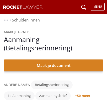
MENU
Schulden innen
⌃
MAAK JE GRATIS
Aanmaning
(Betalingsherinnering)
Maak je document
ANDERE NAMEN
Betalingsherinnering
1e Aanmaning
Aanmaningsbrief
+50 meer
Laatste Aanmaning
Ingebrekestelling Formulier