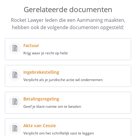
telefonische of schriftelijke aanmaning
Gerelateerde documenten
eventueel de aankondiging dat je incassokosten en
rente in rekening gaat brengen als je klant niet betaalt
Rocket Lawyer leden die een Aanmaning maakten,
hebben ook de volgende documenten opgesteld:
de hoogte van eventuele incassokosten als het om een
consument gaat
eventueel de mededeling dat je verdere juridische
Factuur
stappen neemt als je klant niet betaalt
Krijg waar je recht op hebt
eventueel de mededeling dat je de Aanmaningsbrief
ook aangetekend en/of per e-mail verstuurt
Ingebrekestelling
Verplicht als je juridische actie wil ondernemen
Betalingsregeling
Geef je klant ruimte om te betalen
Akte van Cessie
Verplicht om het schriftelijk vast te leggen