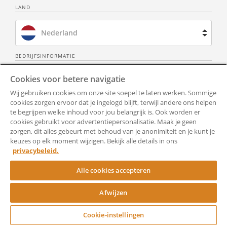
LAND
Nederland
Brazilië
BEDRIJFSINFORMATIE
Over ons
Neem contact op
Cookies voor betere navigatie
Spanje
Wij gebruiken cookies om onze site soepel te laten werken. Sommige
Privacy Policy
Alle documenten
Frankrijk
cookies zorgen ervoor dat je ingelogd blijft, terwijl andere ons helpen
te begrijpen welke inhoud voor jou belangrijk is. Ook worden er
Gebruiksvoorwaarden
Toegankelijkheid
cookies gebruikt voor advertentiepersonalisatie. Maak je geen
Verenigd Koninkrijk
zorgen, dit alles gebeurt met behoud van je anonimiteit en je kunt je
keuzes op elk moment wijzigen. Bekijk alle details in ons
Hulp
Cookie-instellingen
Verenigde Staten
privacybeleid.
RocketSign
Alle cookies accepteren
Afwijzen
Copyright ©
Rocket Lawyer
Cookie-instellingen