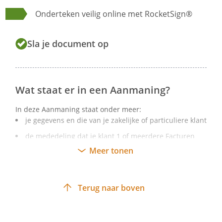
Onderteken veilig online met RocketSign®
Sla je document op
Wat staat er in een Aanmaning?
In deze Aanmaning staat onder meer:
je gegevens en die van je zakelijke of particuliere klant
de mededeling dat je klant 1 of meerdere Facturen
niet heeft betaald
Meer tonen
het bedrag, de vervaldatum, de factuurdatum en het
factuurnummer van 1 of meerdere Facturen
Terug naar boven
de termijn waarbinnen je klant het (totaal)bedrag
alsnog moet betalen
eventueel een verwijzing naar een eerdere