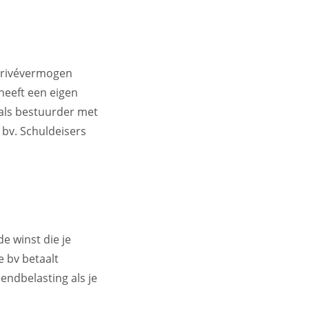
 privévermogen
 heeft een eigen
als bestuurder met
 bv. Schuldeisers
e winst die je
e bv betaalt
endbelasting als je