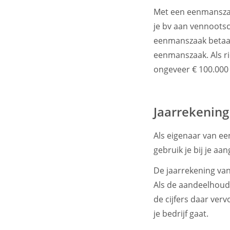
Met een eenmanszaa
je bv aan vennootsc
eenmanszaak betaalt
eenmanszaak. Als ric
ongeveer € 100.000
Jaarrekenin
Als eigenaar van een
gebruik je bij je aa
De jaarrekening van
Als de aandeelhoude
de cijfers daar ver
je bedrijf gaat.