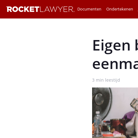
Documenten
Ondertekenen
Eigen 
eenma
3
min leestijd