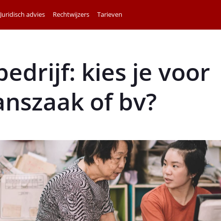
Juridisch advies
Rechtwijzers
Tarieven
bedrijf: kies je voor
nszaak of bv?