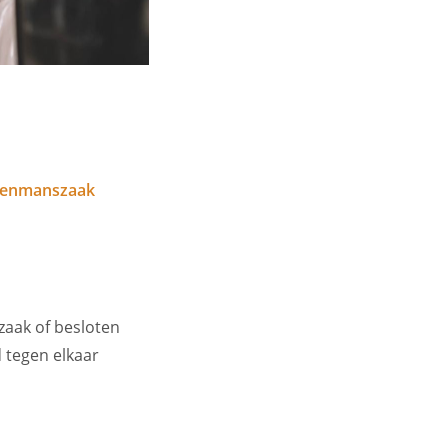
eenmanszaak
zaak of besloten
 tegen elkaar