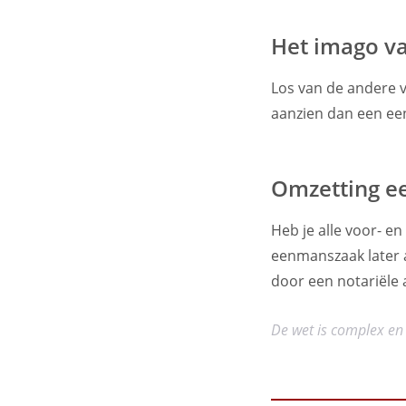
Het imago va
Los van de andere v
aanzien dan een ee
Omzetting e
Heb je alle voor- e
eenmanszaak later a
door een notariële 
De wet is complex en