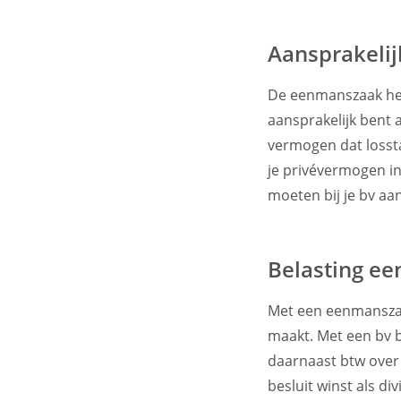
Aansprakeli
De eenmanszaak hee
aansprakelijk bent a
vermogen dat losst
je privévermogen in
moeten bij je bv aa
Belasting e
Met een eenmanszaa
maakt. Met een bv be
daarnaast btw over 
besluit winst als d