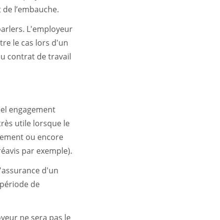
t de l’embauche.
arlers. L'employeur
re le cas lors d'un
 contrat de travail
réel engagement
rès utile lorsque le
atement ou encore
préavis par exemple).
l'assurance d'un
 période de
yeur ne sera pas le