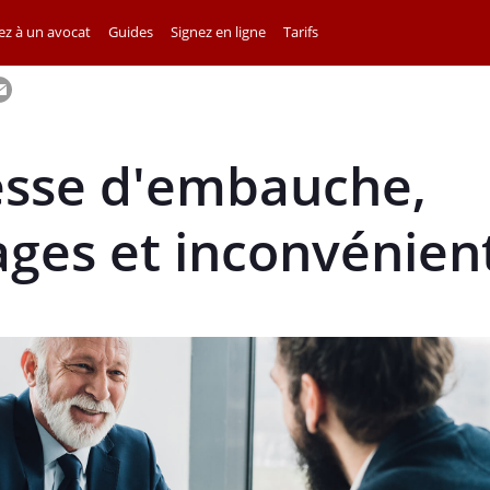
z à un avocat
Guides
Signez en ligne
Tarifs
sse d'embauche,
ges et inconvénien