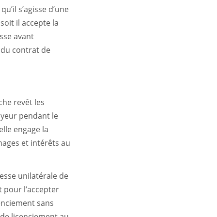
u’il s’agisse d’une
oit il accepte la
esse avant
 du contrat de
he revêt les
loyeur pendant le
elle engage la
ages et intérêts au
esse unilatérale de
t pour l’accepter
icenciement sans
 de licenciement au