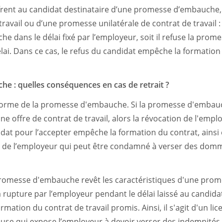
frent au candidat destinataire d’une promesse d’embauche, q
travail ou d’une promesse unilatérale de contrat de travail : s
 dans le délai fixé par l’employeur, soit il refuse la prom
délai. Dans ce cas, le refus du candidat empêche la formation
e : quelles conséquences en cas de retrait ?
forme de la promesse d'embauche. Si la promesse d'embauc
ne offre de contrat de travail, alors la révocation de l'emp
idat pour l’accepter empêche la formation du contrat, ainsi 
le de l’employeur qui peut être condamné à verser des domm
 promesse d'embauche revêt les caractéristiques d'une prom
la rupture par l’employeur pendant le délai laissé au candida
mation du contrat de travail promis. Ainsi, il s'agit d'un l
ieuse qui expose l’employeur à devoir verser des indemnités