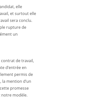
ndidat, elle
vail, et surtout elle
ravail sera conclu.
ple rupture de
isément un
contrat de travail,
te d’entrée en
également permis de
), la mention d’un
à cette promesse
ez notre modèle.