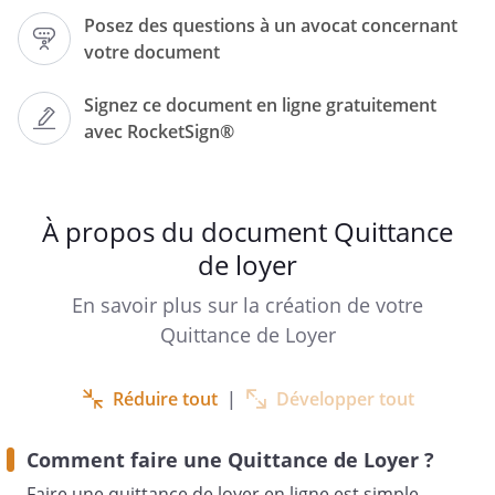
Posez des questions à un avocat concernant
Ci-après "le bailleur",
votre document
Signez ce document en ligne gratuitement
avec RocketSign®
À l'attention de :
À propos du document Quittance
de loyer
Ci-après "le preneur",
En savoir plus sur la création de votre
Quittance de Loyer
Le bailleur déclare avoir reçu du preneur
Réduire tout
|
Développer tout
pour le paiement du loyer et des charges
du bien immobilier situé à l'adresse sus-
Comment faire une Quittance de Loyer ?
indiquée, la somme totale de
Faire une quittance de loyer en ligne est simple.