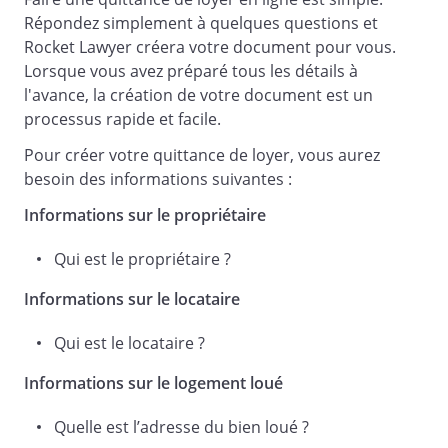
euros (
Répondez simplement à quelques questions et
€) pour la période du
Rocket Lawyer créera votre document pour vous.
au
.
Lorsque vous avez préparé tous les détails à
l'avance, la création de votre document est un
processus rapide et facile.
Cette somme correspond à :
Pour créer votre quittance de loyer, vous aurez
- montant du loyer :
besoin des informations suivantes :
euros (
€) ;
Informations sur le propriétaire
- montant des charges :
euros (
Qui est le propriétaire ?
€) ;
Informations sur le locataire
Qui est le locataire ?
Le paiement a été reçu par le bailleur le
.
Informations sur le logement loué
Quelle est l’adresse du bien loué ?
Il a été effectué par .