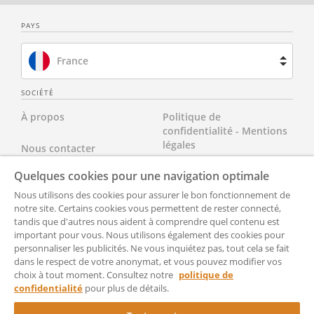
PAYS
France
Brésil
SOCIÉTÉ
À propos
Politique de
Espagne
confidentialité - Mentions
légales
Nous contacter
Pays-Bas
Quelques cookies pour une navigation optimale
Nos tarifs
Tous nos documents
Royaume-Uni
Nous utilisons des cookies pour assurer le bon fonctionnement de
FAQ
notre site. Certains cookies vous permettent de rester connecté,
cgvu
États-Unis
tandis que d'autres nous aident à comprendre quel contenu est
important pour vous. Nous utilisons également des cookies pour
Accessibilté
Partenaires
personnaliser les publicités. Ne vous inquiétez pas, tout cela se fait
dans le respect de votre anonymat, et vous pouvez modifier vos
Paramètrer
CGU pour les avocats
choix à tout moment. Consultez notre
politique de
confidentialité
pour plus de détails.
RocketSign