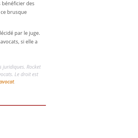
s bénéficier des
r ce brusque
écidé par le juge.
vocats, si elle a
s juridiques. Rocket
cats. Le droit est
avocat
.