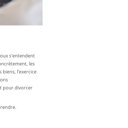
poux s’entendent
Concrètement, les
 biens, l’exercice
ions
t pour divorcer
prendre.