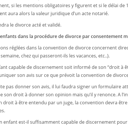
nt, si les mentions obligatoires y figurent et si le délai de 
nt aura alors la valeur juridique d’un acte notarié.
ra le divorce acté et validé.
s enfants dans la procédure de divorce par consentement m
ons réglées dans la convention de divorce concernent dire
n semaine, chez qui passeront-ils les vacances, etc..).
enfant capable de discernement soit informé de son “droit à 
niquer son avis sur ce que prévoit la convention de divorce
ite pas donner son avis, il lui faudra signer un formulaire att
 son droit à donner son opinion mais qu’il y renonce. A l’inv
n droit à être entendu par un juge, la convention devra êtr
es.
n enfant est-il suffisamment capable de discernement pour s