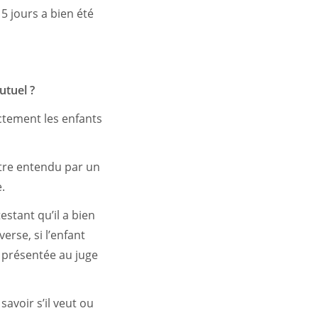
15 jours a bien été
utuel ?
ctement les enfants
être entendu par un
.
estant qu’il a bien
erse, si l’enfant
e présentée au juge
avoir s’il veut ou