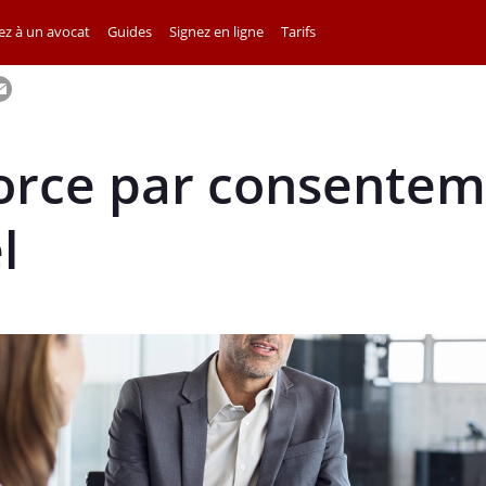
z à un avocat
Guides
Signez en ligne
Tarifs
vorce par consente
l