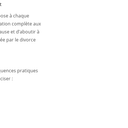
t
pose à chaque
mation complète aux
ause et d’aboutir à
e par le divorce
équences pratiques
ciser :