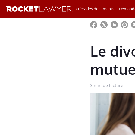
Créez des documents
Demande
Le di
mutue
3
min de lecture