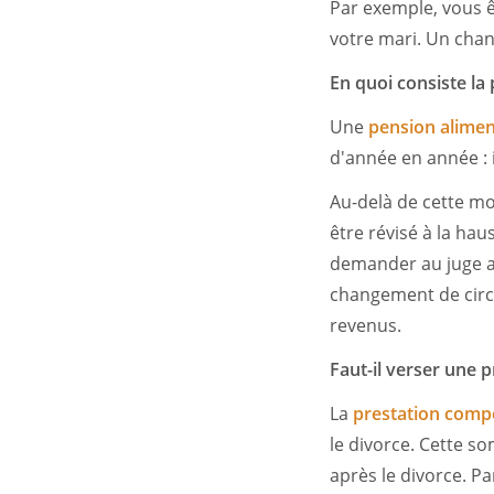
Par exemple, vous ê
votre mari. Un chan
En quoi consiste la
Une
pension alimen
d'année en année : i
Au-delà de cette mo
être révisé à la ha
demander au juge au
changement de circ
revenus.
Faut-il verser une
La
prestation comp
le divorce. Cette s
après le divorce. Pa