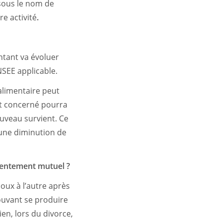
 sous le nom de
e activité
.
ntant va évoluer
INSEE applicable.
alimentaire peut
nt concerné pourra
ouveau survient. Ce
une diminution de
sentement mutuel ?
oux à l’autre après
pouvant se produire
en, lors du divorce,