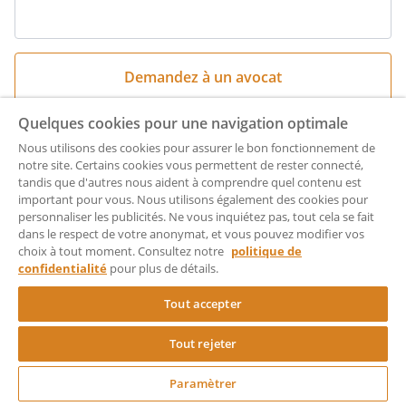
Entrez
votre
question
succincte
ici
Quelques cookies pour une navigation optimale
Nous utilisons des cookies pour assurer le bon fonctionnement de
notre site. Certains cookies vous permettent de rester connecté,
tandis que d'autres nous aident à comprendre quel contenu est
important pour vous. Nous utilisons également des cookies pour
personnaliser les publicités. Ne vous inquiétez pas, tout cela se fait
dans le respect de votre anonymat, et vous pouvez modifier vos
choix à tout moment. Consultez notre
politique de
Les avocats partenaires de Rocket Lawyer
confidentialité
pour plus de détails.
Tout accepter
Créez votre document
Tout rejeter
Contestation d'un redressement
maintenant et accédez à
Paramètrer
Rocket Lawyer GRATUITEMENT