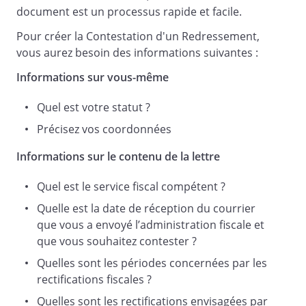
.
document est un processus rapide et facile.
Pour créer la Contestation d'un Redressement,
vous aurez besoin des informations suivantes :
de vous faire connaître que
Informations sur vous-même
avec les diverses rectifications
Quel est votre statut ?
envisagées.
Précisez vos coordonnées
Informations sur le contenu de la lettre
En effet, celles-ci n'apparaissent pas
justifiées pour les raisons suivantes :
Quel est le service fiscal compétent ?
Quelle est la date de réception du courrier
.
que vous a envoyé l’administration fiscale et
que vous souhaitez contester ?
Quelles sont les périodes concernées par les
rectifications fiscales ?
de bien vouloir
Quelles sont les rectifications envisagées par