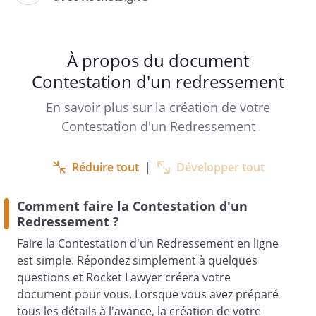
Madame, Monsieur l’Inspecteur des
impôts,
À propos du document
Contestation d'un redressement
Par lettre en date du
,
En savoir plus sur la création de votre
dont vous voudrez bien trouver ci-joint
Contestation d'un Redressement
photocopie,
fait connaître que l'administration
envisage d'apporter des rectifications aux
Réduire tout
|
Développer tout
éléments de base permettant le calcul
des impôts dont
Comment faire la Contestation d'un
pour les périodes suivantes :
Redressement ?
Faire la Contestation d'un Redressement en ligne
,
est simple. Répondez simplement à quelques
questions et Rocket Lawyer créera votre
pour les raisons suivantes:
document pour vous. Lorsque vous avez préparé
tous les détails à l'avance, la création de votre