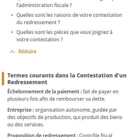
faire connaître les suites que vous
l’administration fiscale ?
entendez réserver à ce dossier.
Quelles sont les raisons de votre contestation
du redressement ?
Quelles sont les pièces que vous joignez à
Vous remerciant de l’attention que vous
votre contestation ?
voudrez bien porter à cette contestation
et restant à votre disposition pour tout
Réduire
renseignement complémentaire, veuillez
croire,
Madame,
Termes courants dans la Contestation d'un
Monsieur l’Inspecteur des impôts
Redressement
, en l’expression de
Échelonnement de la paiement :
fait de payer en
s
plusieurs fois afin de rembourser sa dette.
alutations distinguées.
Entreprise :
organisation autonome, guidée par
des objectifs de production, qui produit des biens
ou des services.
Proposition de redressement
: Contrôle fiscal