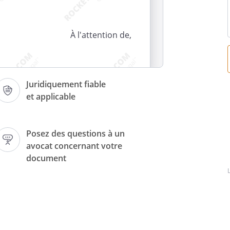
À l'attention de,
i
, le
.
Juridiquement fiable
et applicable
usé réception
Posez des questions à un
avocat concernant votre
document
rer