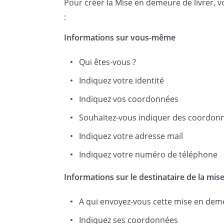
Pour créer la Mise en demeure de livrer, 
à compter
:
commandés.
Informations sur vous-même
Qui êtes-vous ?
Afin d'éviter une procédure judi
vouloir satisfaire votre obliga
Indiquez votre identité
en demeure constitue ma der
Indiquez vos coordonnées
d'avoir recours aux juridicti
Souhaitez-vous indiquer des coordonn
Indiquez votre adresse mail
À défaut, je me réserve le droi
Indiquez votre numéro de téléphone
du contrat sur la base de l'arti
des dommages-intérêts, s'il y a
Informations sur le destinataire de la mi
A qui envoyez-vous cette mise en dem
Veuillez agréer, Madame, Mons
Indiquez ses coordonnées