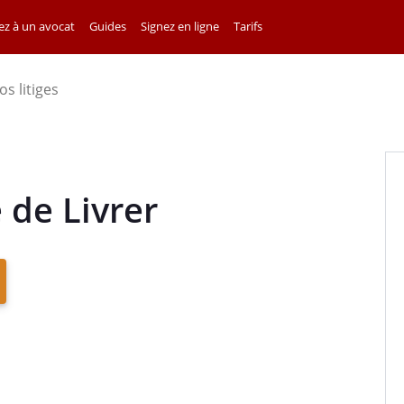
z à un avocat
Guides
Signez en ligne
Tarifs
os litiges
de Livrer