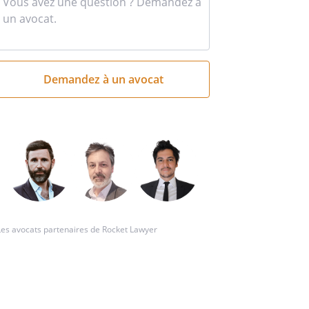
Entrez
votre
question
succincte
ci
Les avocats partenaires de Rocket Lawyer