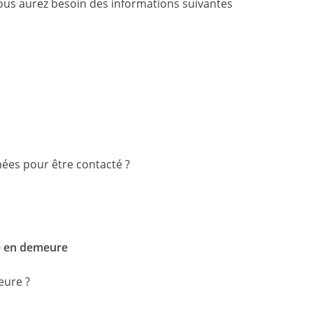
vous aurez besoin des informations suivantes
 de ce jour, les biens
ciaire, je vous invite à bien
tion. Je vous informe que cette mise
nière démarche amiable avant
ons compétentes.
ées pour être contacté ?
t de me prévaloir de
la résolution
cle 1610 du code civil, ainsi que
 lieu.
se en demeure
eure ?
ieur, l'expression de mes