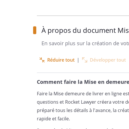
Le
, j'ai
société :
.
À propos du document Mise
Cette commande, que vous ave
En savoir plus sur la création de v
. Elle dev
, à l'adre
Réduire tout
|
Développer tout
.
Comment faire la Mise en demeure 
Malgré mes précédentes relance
Faire la Mise demeure de livrer en ligne 
cette obligation n'a pas été e
questions et Rocket Lawyer créera votre 
préparé tous les détails à l'avance, la cr
rapide et facile.
Cette situation me conduit, à v
mise en demeure de livrer, d