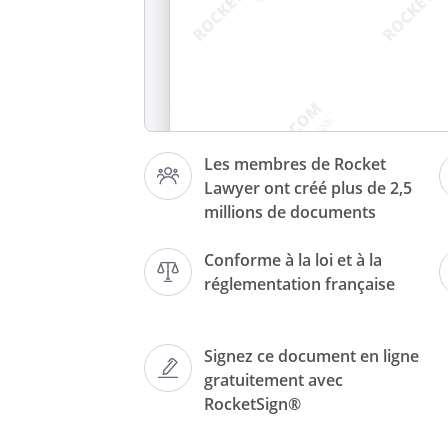
Fait à
Les membres de Rocket
Lawyer ont créé plus de 2,5
millions de documents
Lettre recommandée avec acc
Conforme à la loi et à la
réglementation française
Objet : Mise en demeure de liv
Signez ce document en ligne
gratuitement avec
RocketSign®
Madame, Monsieur,