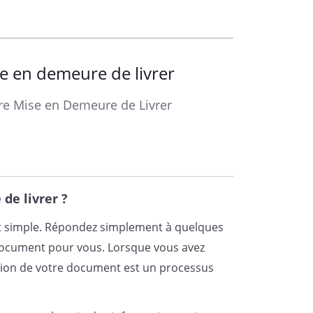
 passé la commande suivante à votre
 en demeure de livrer
z acceptée, porte la référence
otre Mise en Demeure de Livrer
ait être livrée dans un délai de
sse suivante :
de livrer ?
s, je constate à ce jour, que
est simple. Répondez simplement à quelques
xécutée.
document pour vous. Lorsque vous avez
éation de votre document est un processus
ous signifier par la présente, votre
ans un délai maximum de