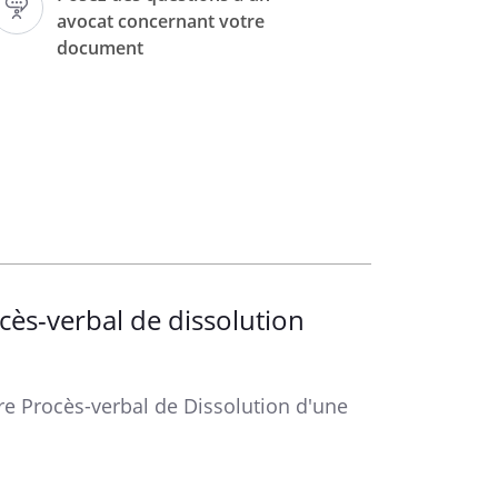
NÉRALE EXTRAORDINAIRE
avocat concernant votre
document
ès-verbal de dissolution
OLUTION DE LA
SOCI
ÉTÉ
tre Procès-verbal de Dissolution d'une
uorum et de majorité
anticipée de la société à compter