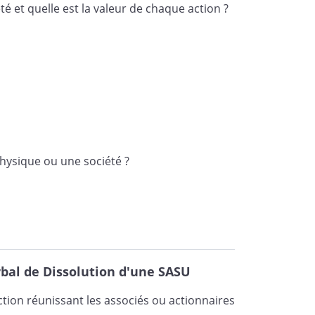
té et quelle est la valeur de chaque action ?
fixer le siège social de la
a société.
, est adoptée .
INATION DU LIQUIDATEUR
physique ou une société ?
uorum et de majorité requises,
ésident, de nommer en qualité de
a durée de la liquidation,
ant
, ici
bal de Dissolution d'une SASU
cepter les fonctions de liquidateur
ées et n'être frappé d'aucune des
tion réunissant les associés ou actionnaires