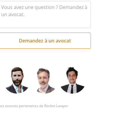
Entrez
votre
question
succincte
ci
Les avocats partenaires de Rocket Lawyer