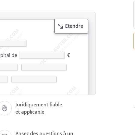
Etendre
i
pital de
€
Juridiquement fiable
et applicable
S-VERBAL
Posez des questions à un