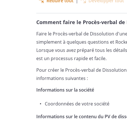
Réduire tout
|
Développer tout
de ce jour et sa mise en liqui
conventionnel, conformément a
dispositions des articles L.237
Comment faire le Procès-verbal de 
commerce
.
Faire le Procès-verbal de Dissolution d'un
simplement à quelques questions et Rock
La société subsistera pour les 
Lorsque vous avez préparé tous les détails
jusqu'à la publication de la clô
est un processus rapide et facile.
dispositions de l'article L.23
Pour créer le Procès-verbal de Dissolutio
informations suivantes :
Pendant cette période, la déno
Informations sur la société
sera suivie de la mention « soc
Coordonnées de votre société
mention, ainsi que le nom du l
tous les actes et documents é
Informations sur le contenu du PV de diss
aux tiers.