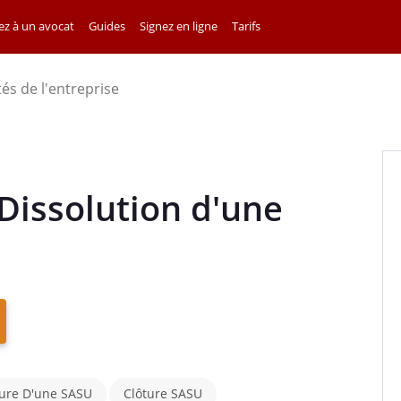
z à un avocat
Guides
Signez en ligne
Tarifs
tés de l'entreprise
Dissolution d'une
ure D'une SASU
Clôture SASU