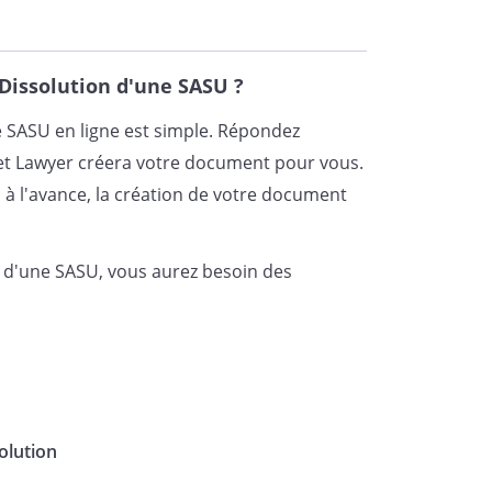
dation amiable sous le régime
ux stipulations statutaires
et aux
-1 à L. 237-13 du Code de
Dissolution d'une SASU ?
e SASU en ligne est simple. Répondez
et Lawyer créera votre document pour vous.
besoins de sa liquidation et
 à l'avance, la création de votre document
ture de celle-ci
, conformément aux
7-2 du Code de commerce
.
n d'une SASU, vous aurez besoin des
mination sociale de la société
iété en liquidation ». Cette
iquidateur, devront figurer sur
manant de la société et destinés
olution