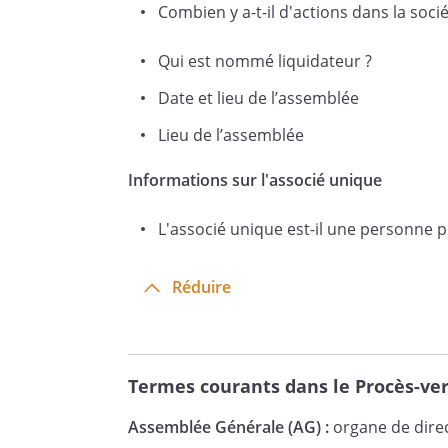
Combien y a-t-il d'actions dans la socié
L'assemblée générale décide de 
liquidation au siège social de l
Qui est nommé liquidateur ?
Date et lieu de l’assemblée
Cette résolution, mise aux voix
Lieu de l’assemblée
Informations sur l'associé unique
DEUXIEME RESOLUTION : NOM
L'associé unique est-il une personne 
, statuant aux conditions de q
Réduire
décide, sur proposition du pr
liquidateur, et ce, pour toute l
demeur
Termes courants dans le Procès-ver
présent. Ce dernier déclare ac
qui viennent de lui être confi
Assemblée Générale (AG) :
organe de direc