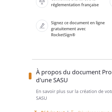
DE L'ASSEMBLÉE GÉ
réglementation française
Signez ce document en ligne
DU
gratuitement avec
RocketSign®
À propos du document Proc
d'une SASU
PREMIERE RESOLUTION : DISS
En savoir plus sur la création de vo
SASU
,
statuant aux conditions de q
requises
,
décide la dissolution