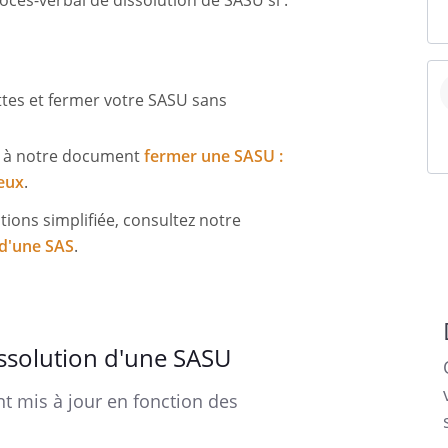
cès-verbal de dissolution de SASU si :
tes et fermer votre SASU sans
s à notre document
fermer une SASU :
ieux
.
tions simplifiée, consultez notre
 d'une SAS
.
ssolution d'une SASU
t mis à jour en fonction des