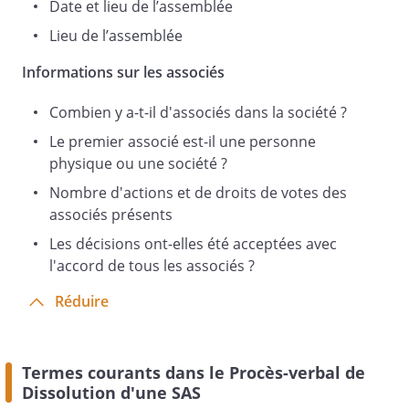
Date et lieu de l’assemblée
Pendant cette période, la dénomination
Lieu de l’assemblée
sociale de la société sera suivie de la
mention « société en liquidation ». Cette
Informations sur les associés
mention, ainsi que le nom du liquidateur,
devront figurer sur tous les actes et
Combien y a-t-il d'associés dans la société ?
documents émanant de la société et
Le premier associé est-il une personne
destinés aux tiers.
physique ou une société ?
L'assemblée générale décide de fixer le
Nombre d'actions et de droits de votes des
siège social de la liquidation au siège
associés présents
social de la société.
Les décisions ont-elles été acceptées avec
l'accord de tous les associés ?
Cette résolution, mise aux voix, est
Réduire
adoptée .
Termes courants dans le Procès-verbal de
DEUXIEME RESOLUTION : NOMINATION
Dissolution d'une SAS
DU LIQUIDATEUR