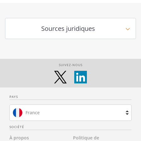
LETTRE DE CONVOCATION A
Sources juridiques
L'ASSEMBLEE
GENERALE EXTRAORDINAIRE
SUIVEZ-NOUS
,
PAYS
Le
,
France
Brésil
SOCIÉTÉ
A l'attention de :
À propos
Politique de
Espagne