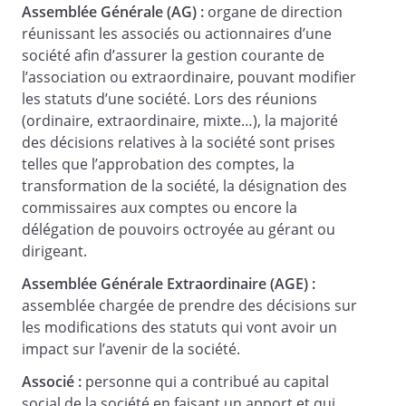
Assemblée Générale (AG) :
organe de direction
réunissant les associés ou actionnaires d’une
société afin d’assurer la gestion courante de
, statuant aux conditions de quorum et
l’association ou extraordinaire, pouvant modifier
de majorité requises, décide, sur
les statuts d’une société. Lors des réunions
proposition du président, de nommer en
(ordinaire, extraordinaire, mixte…), la majorité
qualité de liquidateur, et ce, pour toute la
des décisions relatives à la société sont prises
durée de la liquidation,
telles que l’approbation des comptes, la
demeurant
, ici
transformation de la société, la désignation des
présent. Ce dernier déclare accepter les
commissaires aux comptes ou encore la
fonctions de liquidateur qui viennent de
délégation de pouvoirs octroyée au gérant ou
lui être confiées et n'être frappé d'aucune
dirigeant.
des interdictions prévues par les
dispositions de l'article L. 237-4 du Code
Assemblée Générale Extraordinaire (AGE) :
de commerce de nature à lui en
assemblée chargée de prendre des décisions sur
empêcher l'exercice.
les modifications des statuts qui vont avoir un
impact sur l’avenir de la société.
Associé :
personne qui a contribué au capital
Dans l'hypothèse où le liquidateur
social de la société en faisant un apport et qui