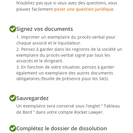
N’oubliez pas que si vous avez des questions, vous
pouvez facilement
poser une question juridique
.
- dissolution anticipée de la société ;
Signez vos documents
- nomination du liquidateur ;
Imprimer un exemplaire du procès-verbal pour
- pouvoir pour les formalités.
chaque associé et le liquidateur.
Pensez à garder dans les registres de la société un
exemplaire du procès-verbal signé par tous les
Vous trouverez ci-joint :
associés et le dirigeant.
En fonction de votre situation, pensez à garder
également un exemplaire des autres documents
obligatoires (feuille de présence pour les SAS).
- le texte des résolutions proposées ;
- le projet de statuts modifiés.
Sauvegardez
Un exemplaire sera conservé sous l’onglet “ Tableau
de Bord ” dans votre compte Rocket Lawyer.
Nous vous prions d'agréer l'expression
de nos sentiments distingués.
Complétez le dossier de dissolution