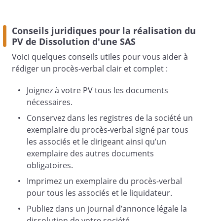
Conseils juridiques pour la réalisation du
De tout ce que dessus, il est dressé le
PV de Dissolution d'une SAS
présent procès-verbal qui est signé après
lecture par :
Voici quelques conseils utiles pour vous aider à
rédiger un procès-verbal clair et complet :
Joignez à votre PV tous les documents
,
nécessaires.
Conservez dans les registres de la société un
Fait à
exemplaire du procès-verbal signé par tous
les associés et le dirigeant ainsi qu’un
,
exemplaire des autres documents
obligatoires.
Imprimez un exemplaire du procès-verbal
Le
,
pour tous les associés et le liquidateur.
Publiez dans un journal d’annonce légale la
dissolution de votre société.