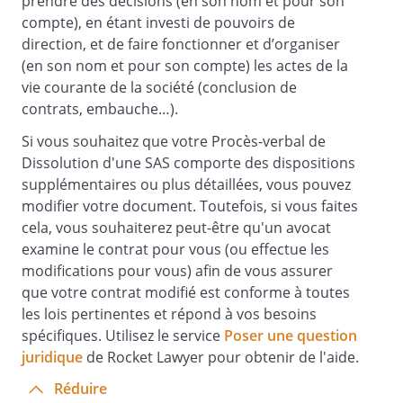
prendre des décisions (en son nom et pour son
compte), en étant investi de pouvoirs de
direction, et de faire fonctionner et d’organiser
Cette résolution, mise aux voix, est
(en son nom et pour son compte) les actes de la
adoptée .
vie courante de la société (conclusion de
contrats, embauche…).
TROISIEME RESOLUTION :
Si vous souhaitez que votre Procès-verbal de
POUVOIR AU PORTEUR
Dissolution d'une SAS comporte des dispositions
supplémentaires ou plus détaillées, vous pouvez
modifier votre document. Toutefois, si vous faites
donne tous pouvoirs au porteur de
cela, vous souhaiterez peut-être qu'un avocat
copies ou d'extraits du présent procès-
examine le contrat pour vous (ou effectue les
verbal pour effectuer toutes formalités
modifications pour vous) afin de vous assurer
de droit.
que votre contrat modifié est conforme à toutes
les lois pertinentes et répond à vos besoins
spécifiques. Utilisez le service
Poser une question
L'ordre du jour étant épuisé et personne
juridique
de Rocket Lawyer pour obtenir de l'aide.
ne demandant plus la parole, le Président
Réduire
déclare la séance levée.