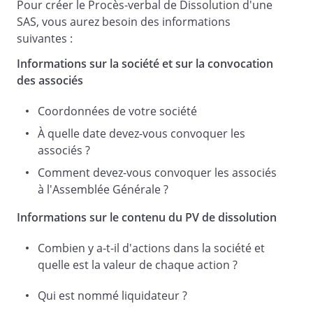
Pour créer le Procès-verbal de Dissolution d'une
décide la dissolution
SAS, vous aurez besoin des informations
anticipée de la société à compter de ce
suivantes :
jour et sa mise en liquidation amiable
sous le régime conventionnel,
Informations sur la société et sur la convocation
conformément aux stipulations
des associés
statutaires
Coordonnées de votre société
et aux dispositions des articles L.237-1 à
L. 237-13 du Code de commerce
À quelle date devez-vous convoquer les
.
associés ?
Comment devez-vous convoquer les associés
à l'Assemblée Générale ?
La société subsistera pour les besoins de
sa liquidation et jusqu'à la publication de
Informations sur le contenu du PV de dissolution
la clôture de celle-ci
, conformément aux dispositions de
Combien y a-t-il d'actions dans la société et
l'article L.237-2 du Code de commerce
quelle est la valeur de chaque action ?
.
Qui est nommé liquidateur ?