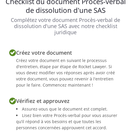
Checklist du document Procès-verbal
de dissolution d'une SAS
Le
,
Complétez votre document Procès-verbal de
dissolution d'une SAS avec notre checklist
juridique
A l'attention de :
Créez votre document
Créez votre document en suivant le processus
d'entretien, étape par étape de Rocket Lawyer. Si
vous devez modifier vos réponses après avoir créé
Nous avons l'honneur de vous convoquer
votre document, vous pouvez revenir à l'entretien
pour le faire. Commencez maintenant !
à l'Assemblée Générale Extraordinaire de
notre Société qui se tiendra le
, à
,
Vérifiez et approuvez
au
Assurez-vous que le document est complet.
Lisez bien votre Procès-verbal pour vous assurer
, à l'effet de délibérer sur l'ordre du jour
qu’il répond à vos besoins et que toutes les
suivant :
personnes concernées approuvent cet accord.