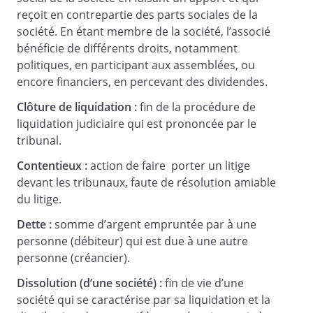
viendrait à cesser ses fonctions pour
reçoit en contrepartie des parts sociales de la
quelque cause que ce soit, il sera procédé
société. En étant membre de la société, l’associé
à son remplacement dans le mois par
bénéficie de différents droits, notamment
l'assemblée générale des associés.
politiques, en participant aux assemblées, ou
Le liquidateur, comme tout autre
encore financiers, en percevant des dividendes.
liquidateur qui viendrait à être nommé en
Clôture de liquidation :
fin de la procédure de
remplacement, sera soumis à toutes les
liquidation judiciaire qui est prononcée par le
obligations attachées à son mandat et
tribunal.
notamment :
Contentieux :
action de faire porter un litige
- il devra procéder aux formalités de
devant les tribunaux, faute de résolution amiable
publicité prévues par la loi, tant au début
du litige.
qu'au cours et à la fin de la liquidation ;
Dette :
somme d’argent empruntée par à une
- il établira, dans les trois mois de la
personne (débiteur) qui est due à une autre
clôture de chaque exercice, les comptes
personne (créancier).
annuels au vu de l'inventaire des divers
éléments de l'actif et du passif existant à
Dissolution (d’une société) :
fin de vie d’une
cette date et un rapport écrit par lequel il
société qui se caractérise par sa liquidation et la