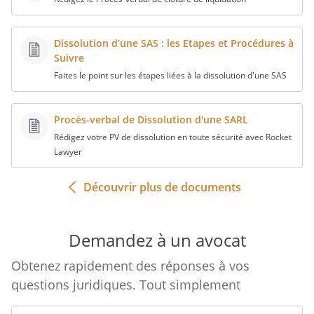
,
Dissolution d’une SAS : les Etapes et Procédures à
Suivre
Faites le point sur les étapes liées à la dissolution d'une SAS
Le
,
Procès-verbal de Dissolution d'une SARL
A l'attention de :
Rédigez votre PV de dissolution en toute sécurité avec Rocket
Lawyer
Découvrir plus de documents
Demandez à un avocat
Nous avons l'honneur de vous convoquer
Obtenez rapidement des réponses à vos
à l'Assemblée Générale Extraordinaire de
questions juridiques. Tout simplement
notre Société qui se tiendra le
, à
,