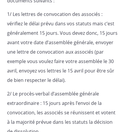
documents suivants :
- dissolution anticipée de la société ;
1/ Les lettres de convocation des associés :
- nomination du liquidateur ;
vérifiez le délai prévu dans vos statuts mais c’est
- pouvoir pour les formalités.
généralement 15 jours. Vous devez donc, 15 jours
avant votre date d’assemblée générale, envoyer
Vous trouverez ci-joint
une lettre de convocation aux associés (par
exemple vous voulez faire votre assemblée le 30
:
avril, envoyez vos lettres le 15 avril pour être sûr
de bien respecter le délai).
- le texte des résolutions proposées ;
2/ Le procès-verbal d’assemblée générale
- le projet de statuts modifiés.
extraordinaire : 15 jours après l’envoi de la
convocation, les associés se réunissent et votent
Nous vous prions d'agréer l'expression
à la majorité prévue dans les statuts la décision
de nos sentiments distingués.
de dissolution.