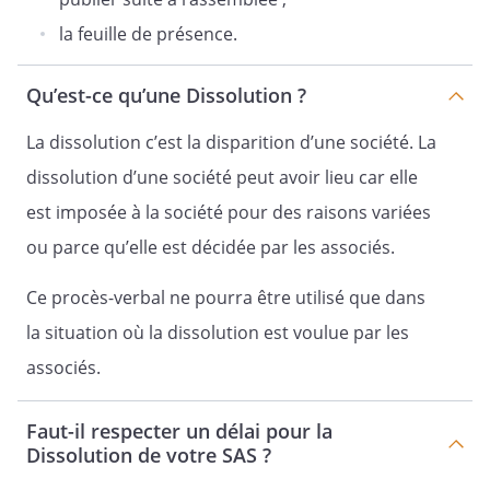
la feuille de présence.
au capital de
€
Qu’est-ce qu’une Dissolution ?
Siège social :
La dissolution c’est la disparition d’une société. La
dissolution d’une société peut avoir lieu car elle
RCS
est imposée à la société pour des raisons variées
ou parce qu’elle est décidée par les associés.
Ce procès-verbal ne pourra être utilisé que dans
LETTRE DE CONVOCATION A
la situation où la dissolution est voulue par les
L'ASSEMBLEE GENERALE
associés.
EXTRAORDINAIRE
Faut-il respecter un délai pour la
Dissolution de votre SAS ?