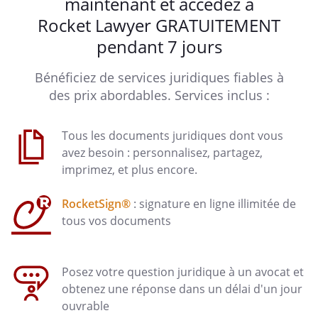
maintenant et accédez à
Nous vous prions d'agréer l'expression
Rocket Lawyer GRATUITEMENT
de nos sentiments distingués.
pendant 7 jours
Bénéficiez de services juridiques fiables à
des prix abordables. Services inclus :
Tous les documents juridiques dont vous
avez besoin : personnalisez, partagez,
Signature :
imprimez, et plus encore.
RocketSign®
: signature en ligne illimitée de
tous vos documents
Posez votre question juridique à un avocat et
obtenez une réponse dans un délai d'un jour
ouvrable