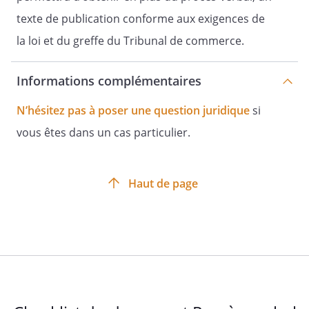
au capital de
texte de publication conforme aux exigences de
€
la loi et du greffe du Tribunal de commerce.
Siège social :
Informations complémentaires
RCS
N’hésitez pas à poser une question juridique
si
vous êtes dans un cas particulier.
LETTRE DE CONVOCATION A
Haut de page
L'ASSEMBLEE
GENERALE EXTRAORDINAIRE