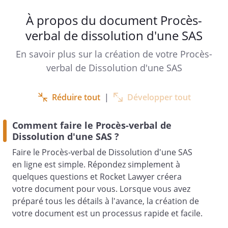
À propos du document Procès-
verbal de dissolution d'une SAS
En savoir plus sur la création de votre Procès-
verbal de Dissolution d'une SAS
Réduire tout
|
Développer tout
PREMIERE RESOLUTION : DISSOLUTION DE
Comment faire le Procès-verbal de
LA
Dissolution d'une SAS ?
SOCI
ÉTÉ
Faire le Procès-verbal de Dissolution d'une SAS
en ligne est simple. Répondez simplement à
quelques questions et Rocket Lawyer créera
,
votre document pour vous. Lorsque vous avez
statuant aux conditions de quorum et de
préparé tous les détails à l'avance, la création de
majorité requises
votre document est un processus rapide et facile.
,