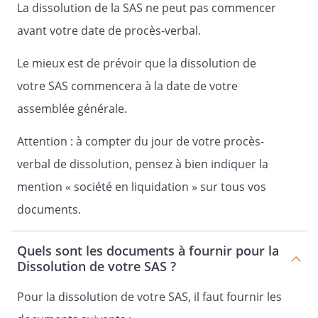
La dissolution de la SAS ne peut pas commencer
avant votre date de procès-verbal.
Le mieux est de prévoir que la dissolution de
Le
,
votre SAS commencera à la date de votre
assemblée générale.
A l'attention de :
Attention : à compter du jour de votre procès-
verbal de dissolution, pensez à bien indiquer la
Nous avons l'honneur de vous convoquer
à l'Assemblée Générale Extraordinaire de
mention « société en liquidation » sur tous vos
notre Société qui se tiendra le
documents.
, à
,
au
Quels sont les documents à fournir pour la
Dissolution de votre SAS ?
, à l'effet de délibérer sur l'ordre du jour
suivant :
Pour la dissolution de votre SAS, il faut fournir les