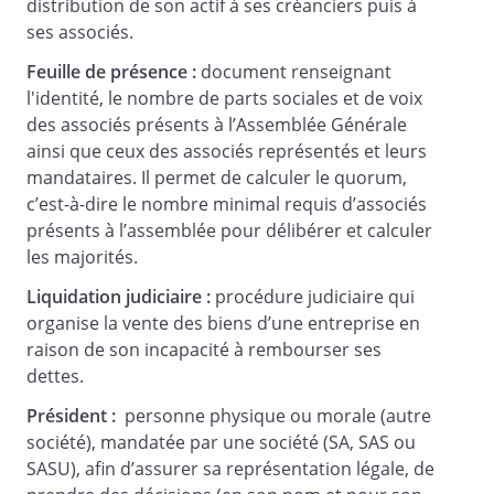
rendra compte des opérations de
distribution de son actif à ses créanciers puis à
liquidation au cours de l'exercice écoulé ;
ses associés.
- en fin de liquidation, il convoquera
Feuille de présence :
document renseignant
l'assemblée générale des associés pour
l'identité, le nombre de parts sociales et de voix
statuer sur le compte définitif, sur le
des associés présents à l’Assemblée Générale
quitus de sa gestion et la décharge de
ainsi que ceux des associés représentés et leurs
son mandat et pour constater la clôture
mandataires. Il permet de calculer le quorum,
de la liquidation.
c’est-à-dire le nombre minimal requis d’associés
présents à l’assemblée pour délibérer et calculer
les majorités.
L'assemblée générale confère au
Liquidation judiciaire :
procédure judiciaire qui
liquidateur, comme à tout autre
organise la vente des biens d’une entreprise en
liquidateur qui viendrait à être nommé en
raison de son incapacité à rembourser ses
remplacement, et sous les seules
dettes.
restrictions visées ci-après concernant la
cession ou l'apport de tout ou partie de
Président :
personne physique ou morale (autre
l'actif, les pouvoirs les plus étendus
société), mandatée par une société (SA, SAS ou
suivant la loi pour procéder aux
SASU), afin d’assurer sa représentation légale, de
opérations de liquidation.