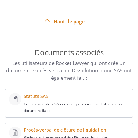
au capital de
Haut de page
€
Siège social :
Documents associés
RCS
Les utilisateurs de Rocket Lawyer qui ont créé un
document Procès-verbal de Dissolution d'une SAS ont
également fait :
LETTRE DE CONVOCATION A
Statuts SAS
L'ASSEMBLEE
Créez vos statuts SAS en quelques minutes et obtenez un
GENERALE EXTRAORDINAIRE
document fiable
Procès-verbal de clôture de liquidation
Rédigez le Procès-verbal de clôture de liquidation