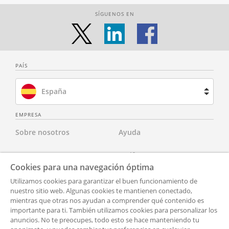
SÍGUENOS EN
PAÍS
España
Brasil
EMPRESA
Sobre nosotros
Ayuda
Francia
Contacta con nosotros
Tarifas
Países Bajos
Cookies para una navegación óptima
Para abogados
Aviso Legal
Utilizamos cookies para garantizar el buen funcionamiento de
Reino Unido
nuestro sitio web. Algunas cookies te mantienen conectado,
mientras que otras nos ayudan a comprender qué contenido es
Para socios
Política de Privacidad
Estados Unidos
importante para ti. También utilizamos cookies para personalizar los
anuncios. No te preocupes, todo esto se hace manteniendo tu
Para Prensa
Accesibilidad